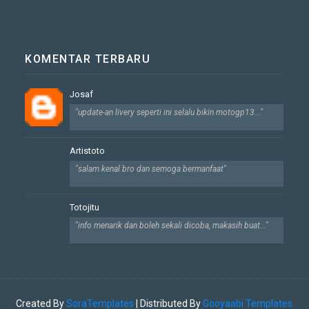
KOMENTAR TERBARU
Josaf
"update-an livery seperti ini selalu bikin motogp13..."
Artistoto
"salam kenal bro dan semoga bermanfaat"
Totojitu
"info menarik dan boleh sekali dicoba, makasih buat..."
Created By
SoraTemplates
| Distributed By
Gooyaabi Templates