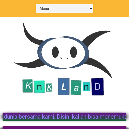
 Land. Mari menguasai dunia bersama kami. Disini k