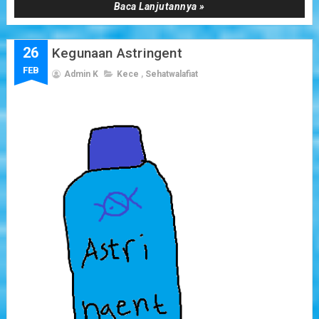
Baca Lanjutannya »
26
Kegunaan Astringent
FEB
Admin K
Kece
,
Sehatwalafiat