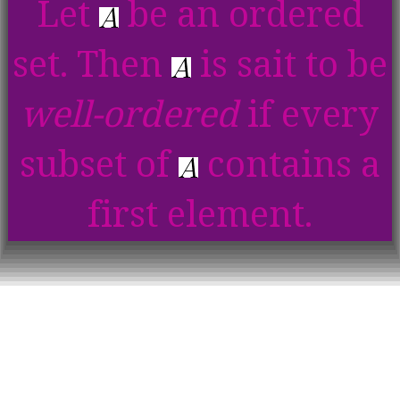
Let
be an ordered
set. Then
is sait to be
well-ordered
if every
subset of
contains a
first element.