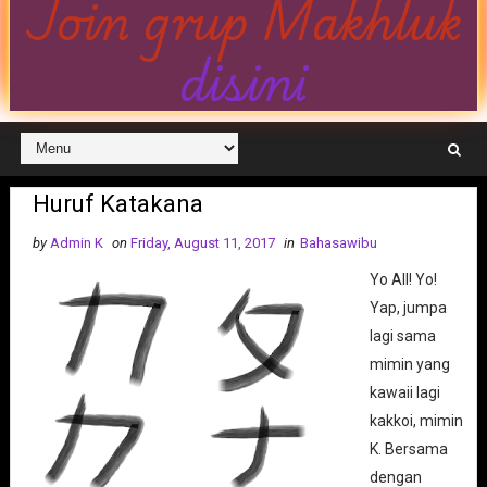
Join grup Makhluk
disini
Huruf Katakana
by
Admin K
on
Friday, August 11, 2017
in
Bahasawibu
Yo All! Yo!
Yap, jumpa
lagi sama
mimin yang
kawaii lagi
kakkoi, mimin
K. Bersama
dengan