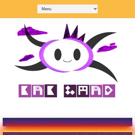
ng di KnK Land. Mari menguasai dunia bersama kami.