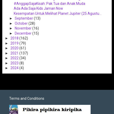
#AnggapSajaKisah: Pak Tua dan Anak Muda
Ada Ada Saja Kids Jaman Now
Kesempatan Untuk Melihat Planet Jupiter (25 Agustu...
►
September
(13)
►
October
(28)
►
November
(16)
►
December
(15)
►
2018
(162)
►
2019
(79)
►
2020
(61)
►
2021
(137)
►
2022
(34)
►
2023
(8)
►
2024
(4)
Terms and Conditions