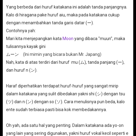
Yang berbeda dari huruf katakana ini adalah tanda panjangnya.
Kalo di hiragana pake huruf aiu, maka pada katakana cukup
dengan menambahkan tanda garis datar (ー).
Contohnya yah:
Mari kita menjepangkan kata
Moon
yang dibaca "muun", maka
tulisannya kayak gini
ムーン
(Ini mimin yang bicara bukan Mr. Japang)
Nah, kata di atas terdiri dari huruf mu (ム), tanda panjang (ー),
dan huruf n (ン).
Haraf diperhatikan terdapat huruf-huruf yang sangat mirip
dalam katakana yang sulit dibedakan yakni shi (シ) dengan tsu
(ツ) dan n (ン) dengan so (ソ). Cara menulisnya pun beda, kalo
ente sudah terbiasa pasti bisa kok membedakannya.
Oh yah, ada satu hal yang penting. Dalam katakana ada yo-on
yang lain yang sering digunakan, yakni huruf vokal kecil seperti e