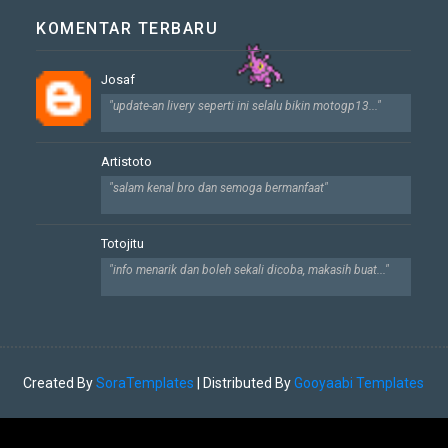
KOMENTAR TERBARU
Josaf
"update-an livery seperti ini selalu bikin motogp13..."
Artistoto
"salam kenal bro dan semoga bermanfaat"
Totojitu
"info menarik dan boleh sekali dicoba, makasih buat..."
Created By
SoraTemplates
| Distributed By
Gooyaabi Templates