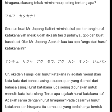
hiragana, skarang tebak mimin mau posting tentang apa?
フルフ カタカナ！
Seratus buat Mr. Japang. Kali ini mimin bakal pos tentang huruf
katakana yah meski udah dikasih tau di judulnya.. gpp deh buat
basa basi. Oke, Mr. Japang. Apakah kau tau apa fungsi dari huruf
katakana ini?
テンチュ サジャ アク タウ。アク カン オラン ジェパン
Oh, okedeh. Fungsi dari huruf katakana ini adalah menuliskan
kata-kata dari bahasa asing atau serapan yang diambil dari
bahasa asing. Huruf katakana juga sering digunakan untuk
menulis kata-kata slang. Terus apa sajakah huruf katakana itu?
Apakah sama dengan huruf hiragana? Pada dasarnya huruf
katakana dan hiragana itu sama ada yang beda hanya bentuk