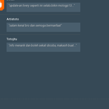
"update-an livery seperti ini selalu bikin motogp13..."
Artistoto
"salam kenal bro dan semoga bermanfaat"
Totojitu
"info menarik dan boleh sekali dicoba, makasih buat..."