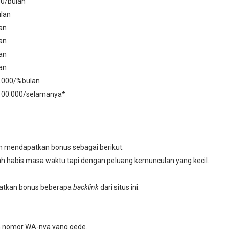
00/bulan
ulan
lan
lan
lan
lan
1.000/%bulan
.100.000/selamanya*
an mendapatkan bonus sebagai berikut.
dah habis masa waktu tapi dengan peluang kemunculan yang kecil.
apatkan bonus beberapa
backlink
dari situs ini.
nih nomor WA-nya yang gede.