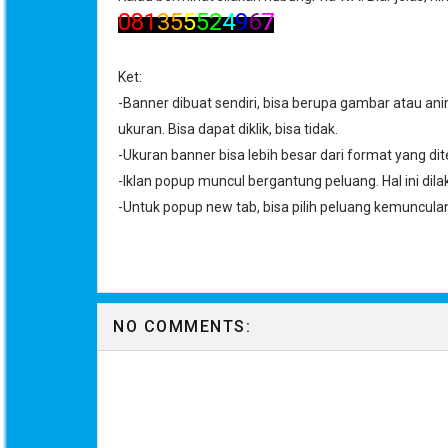
081
35
5
52
4
9
6
7
Ket:
-Banner dibuat sendiri, bisa berupa gambar atau an
ukuran. Bisa dapat diklik, bisa tidak.
-Ukuran banner bisa lebih besar dari format yang 
-Iklan popup muncul bergantung peluang. Hal ini dil
-Untuk popup new tab, bisa pilih peluang kemuncul
NO COMMENTS: