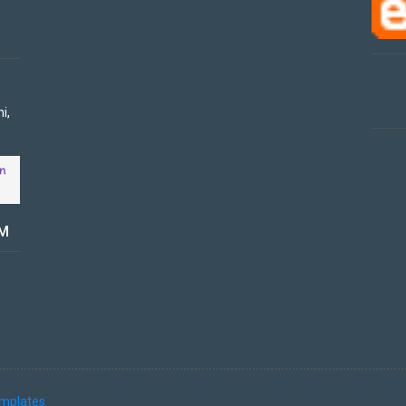
i,
OM
mplates