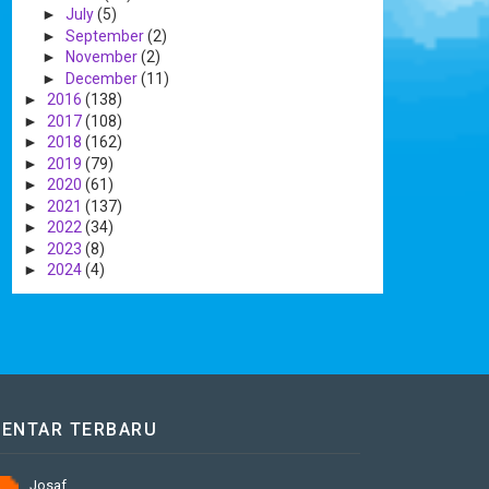
►
July
(5)
►
September
(2)
►
November
(2)
►
December
(11)
►
2016
(138)
►
2017
(108)
►
2018
(162)
►
2019
(79)
►
2020
(61)
►
2021
(137)
►
2022
(34)
►
2023
(8)
►
2024
(4)
ENTAR TERBARU
Josaf