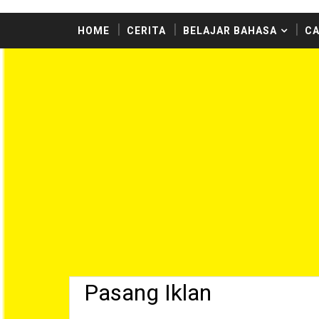
HOME
CERITA
BELAJAR BAHASA
CA
Pasang Iklan