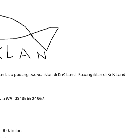
ian bisa pasang
banner
iklan di KnK Land. Pasang iklan di KnK Land
via
WA: 081355524967
.
5.000/bulan