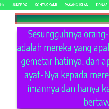
H)
JUKEBOX
KONTAK KAMI
PASANG IKLAN
DONASI
Sesungguhnya orang-
adalah mereka yang apab
gemetar hatinya, dan a
ayat-Nya kepada mere
imannya dan hanya k
bertaw