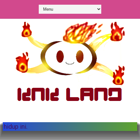
enulis kami. Selamat menikmati situs yang hidup in