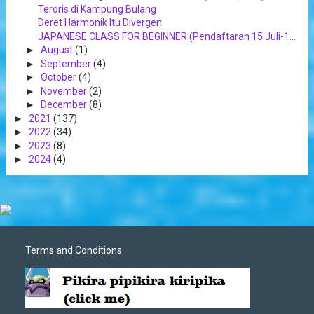
Teroris di Kampung Bulang
Deret Harmonik Itu Divergen
JAPANESE CLASS FOR BEGINNER (Pendaftaran 15 Juli-1...
►
August
(1)
►
September
(4)
►
October
(4)
►
November
(2)
►
December
(8)
►
2021
(137)
►
2022
(34)
►
2023
(8)
►
2024
(4)
Terms and Conditions