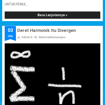
UNTUK PEMUL...
Baca Lanjutannya »
03
Deret Harmonik Itu Divergen
JUL
Admin K
Matematikamampus
,