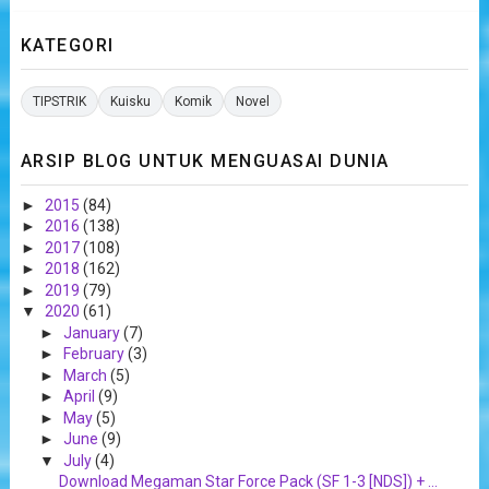
KATEGORI
TIPSTRIK
Kuisku
Komik
Novel
ARSIP BLOG UNTUK MENGUASAI DUNIA
►
2015
(84)
►
2016
(138)
►
2017
(108)
►
2018
(162)
►
2019
(79)
▼
2020
(61)
►
January
(7)
►
February
(3)
►
March
(5)
►
April
(9)
►
May
(5)
►
June
(9)
▼
July
(4)
Download Megaman Star Force Pack (SF 1-3 [NDS]) + ...