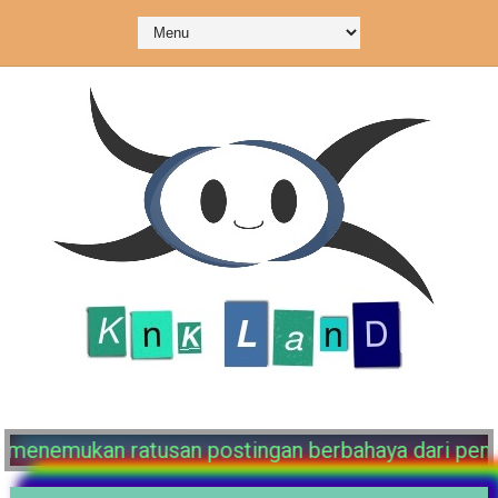
mi. Disini kalian bisa menemukan ratusan postingan