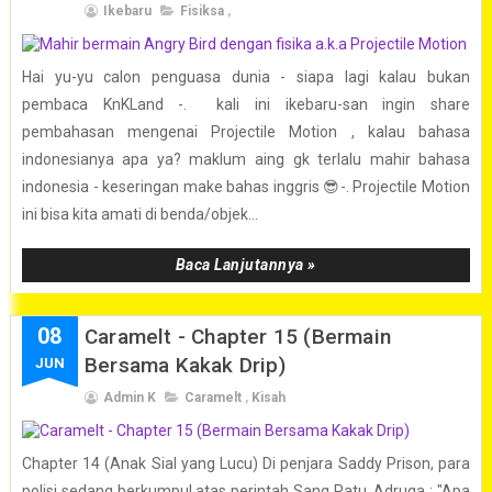
Ikebaru
Fisiksa
,
Hai yu-yu calon penguasa dunia - siapa lagi kalau bukan
pembaca KnKLand -. kali ini ikebaru-san ingin share
pembahasan mengenai Projectile Motion , kalau bahasa
indonesianya apa ya? maklum aing gk terlalu mahir bahasa
indonesia - keseringan make bahas inggris 😎-. Projectile Motion
ini bisa kita amati di benda/objek...
Baca Lanjutannya »
08
Caramelt - Chapter 15 (Bermain
Bersama Kakak Drip)
JUN
Admin K
Caramelt
,
Kisah
Chapter 14 (Anak Sial yang Lucu) Di penjara Saddy Prison, para
polisi sedang berkumpul atas perintah Sang Ratu. Adruga : "Apa