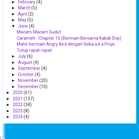
►
February
(4)
►
March
(5)
►
April
(2)
►
May
(5)
▼
June
(4)
Macam-Macam Sudut
Caramelt - Chapter 15 (Bermain Bersama Kakak Drip)
Mahir bermain Angry Bird dengan fisika a.k.a Proje...
Tutup rapat-rapat
►
July
(6)
►
August
(4)
►
September
(4)
►
October
(4)
►
November
(20)
►
December
(10)
►
2020
(61)
►
2021
(137)
►
2022
(34)
►
2023
(8)
►
2024
(4)