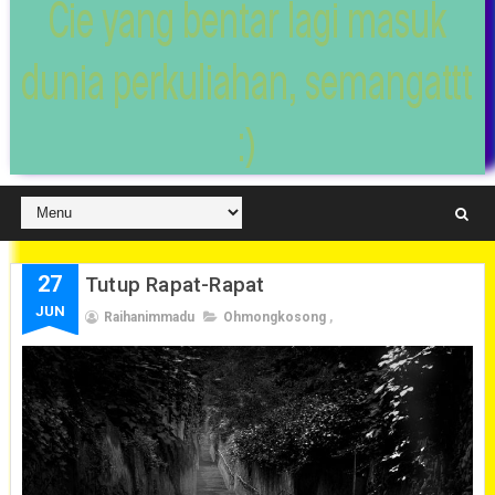
Cie yang bentar lagi masuk
dunia perkuliahan, semangattt
:)
27
Tutup Rapat-Rapat
JUN
Raihanimmadu
Ohmongkosong
,