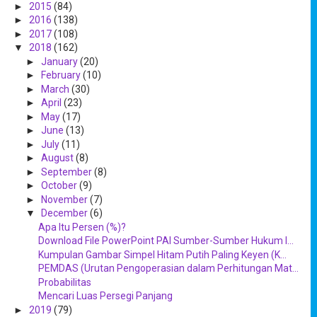
►
2015
(84)
►
2016
(138)
►
2017
(108)
▼
2018
(162)
►
January
(20)
►
February
(10)
►
March
(30)
►
April
(23)
►
May
(17)
►
June
(13)
►
July
(11)
►
August
(8)
►
September
(8)
►
October
(9)
►
November
(7)
▼
December
(6)
Apa Itu Persen (%)?
Download File PowerPoint PAI Sumber-Sumber Hukum I...
Kumpulan Gambar Simpel Hitam Putih Paling Keyen (K...
PEMDAS (Urutan Pengoperasian dalam Perhitungan Mat...
Probabilitas
Mencari Luas Persegi Panjang
►
2019
(79)