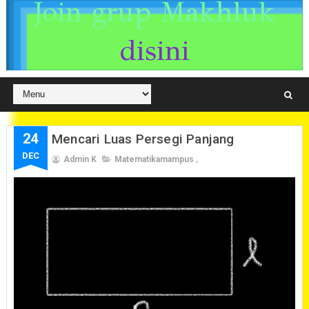
Join grup Makhluk
disini
24
Mencari Luas Persegi Panjang
DEC
Admin K
Matematikamampus
,