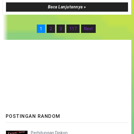
Baca Lanjutannya »
1
2
3
117
Next
POSTINGAN RANDOM
Perhitungan Diskon