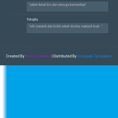
"salam kenal bro dan semoga bermanfaat"
Totojitu
"info menarik dan boleh sekali dicoba, makasih buat..."
Created By
SoraTemplates
| Distributed By
Gooyaabi Templates