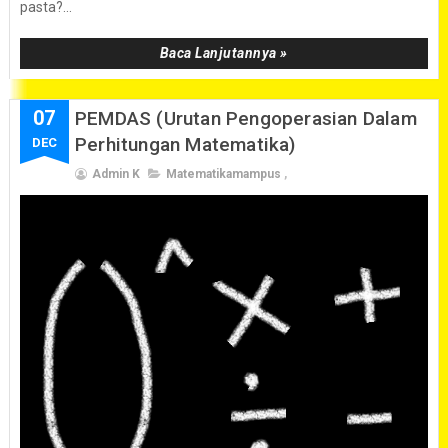
pasta?...
Baca Lanjutannya »
07
PEMDAS (Urutan Pengoperasian Dalam
Perhitungan Matematika)
DEC
Admin K
Matematikamampus
,