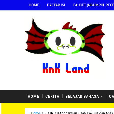
HOME
DAFTAR ISI
FAUCET (NGUMPUL RECE
i penulis-penulis kami. Selamat menikmati situs yan
HOME
CERITA
BELAJAR BAHASA
CA
Home
/
Kisah
/
#AnggapSajaKisah: Pak Tua dan Ana