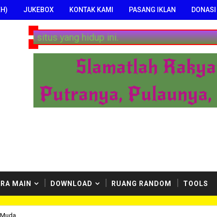
H)
JUKEBOX
KONTAK KAMI
PASANG IKLAN
DONASI
g hidup ini.
Slamatlah Rakya
Putranya, Pulaunya,
RA MAIN
DOWNLOAD
RUANG RANDOM
TOOLS
k Muda