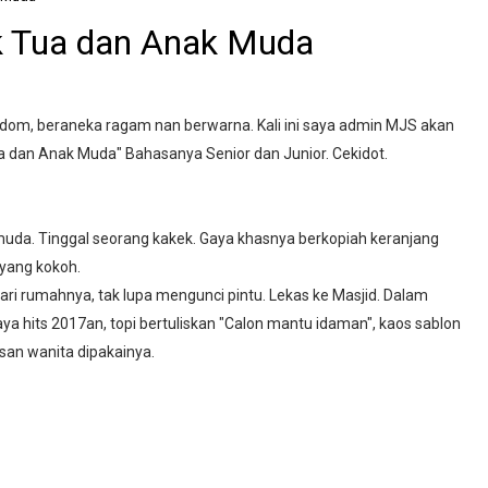
k Tua dan Anak Muda
om, beraneka ragam nan berwarna. Kali ini saya admin MJS akan
a dan Anak Muda" Bahasanya Senior dan Junior. Cekidot.
 muda. Tinggal seorang kakek. Gaya khasnya berkopiah keranjang
 yang kokoh.
ri rumahnya, tak lupa mengunci pintu. Lekas ke Masjid. Dalam
a hits 2017an, topi bertuliskan "Calon mantu idaman", kaos sablon
san wanita dipakainya.