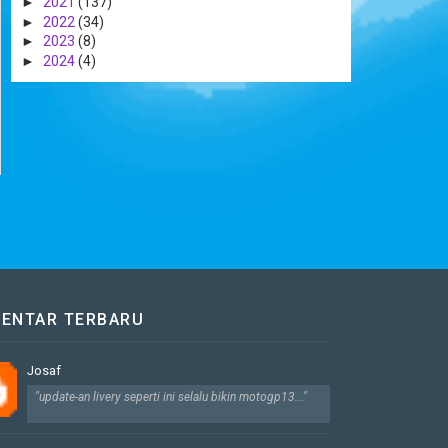
►
2021
(137)
►
2022
(34)
►
2023
(8)
►
2024
(4)
ENTAR TERBARU
Josaf
"update-an livery seperti ini selalu bikin motogp13..."