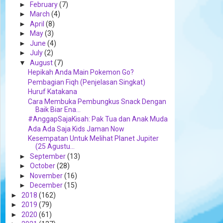
►
February
(7)
►
March
(4)
►
April
(8)
►
May
(3)
►
June
(4)
►
July
(2)
▼
August
(7)
Hepikah Anda Main Pokemon Go?
Pembagian Fiqh (Penjelasan Singkat)
Huruf Katakana
Cara Membuka Pembungkus Snack Dengan
Baik Biar Ena...
#AnggapSajaKisah: Pak Tua dan Anak Muda
Ada Ada Saja Kids Jaman Now
Kesempatan Untuk Melihat Planet Jupiter
(25 Agustu...
►
September
(13)
►
October
(28)
►
November
(16)
►
December
(15)
►
2018
(162)
►
2019
(79)
►
2020
(61)