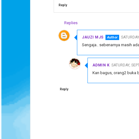
Reply
Replies
JAUZI MJS
SATURDAY,
Sengaja.. sebenarnya masih ada
ADMIN K
SATURDAY, SEP
Kan bagus, orang2 buka blo
Reply