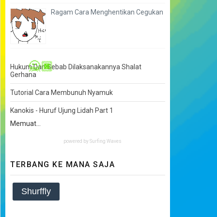
Ragam Cara Menghentikan Cegukan
Hukum Dan Sebab Dilaksanakannya Shalat
Gerhana
🙅🏿
Tutorial Cara Membunuh Nyamuk
Kanokis - Huruf Ujung Lidah Part 1
Memuat...
powered by
Surfing Waves
TERBANG KE MANA SAJA
Shurffly