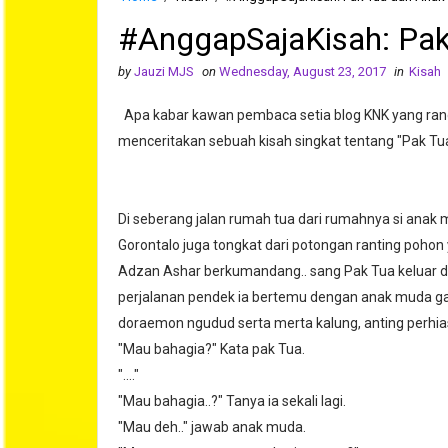
#AnggapSajaKisah: Pa
by
Jauzi MJS
on
Wednesday, August 23, 2017
in
Kisah
Apa kabar kawan pembaca setia blog KNK yang rand
menceritakan sebuah kisah singkat tentang "Pak Tu
Di seberang jalan rumah tua dari rumahnya si anak
Gorontalo juga tongkat dari potongan ranting pohon
Adzan Ashar berkumandang.. sang Pak Tua keluar da
perjalanan pendek ia bertemu dengan anak muda gay
doraemon ngudud serta merta kalung, anting perhia
"Mau bahagia?" Kata pak Tua.
"...."
"Mau bahagia..?" Tanya ia sekali lagi.
"Mau deh.." jawab anak muda.