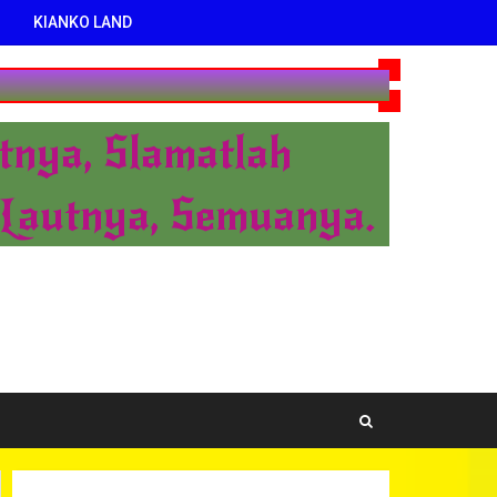
KIANKO LAND
tnya, Slamatlah
 Lautnya, Semuanya.