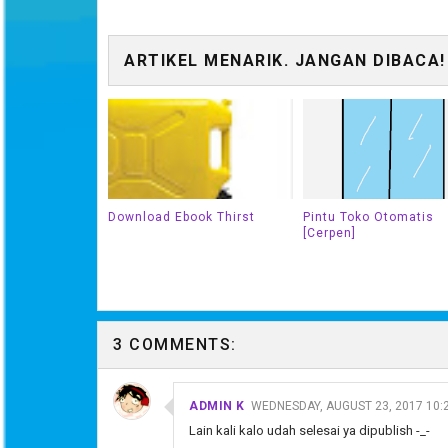
ARTIKEL MENARIK. JANGAN DIBACA!
Download Ebook Thirst
Pintu Toko Otomatis
[Cerpen]
3 COMMENTS:
ADMIN K
WEDNESDAY, AUGUST 23, 2017 10:
Lain kali kalo udah selesai ya dipublish -_-