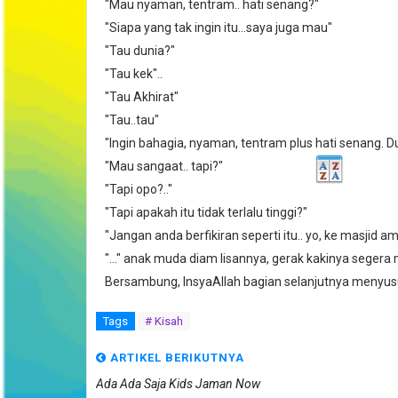
"Mau nyaman, tentram.. hati senang?"
"Siapa yang tak ingin itu...saya juga mau"
"Tau dunia?"
"Tau kek"..
"Tau Akhirat"
"Tau..tau"
"Ingin bahagia, nyaman, tentram plus hati senang. D
"Mau sangaat.. tapi?"
"Tapi opo?.."
"Tapi apakah itu tidak terlalu tinggi?"
"Jangan anda berfikiran seperti itu.. yo, ke masjid am
"..." anak muda diam lisannya, gerak kakinya seger
Bersambung, InsyaAllah bagian selanjutnya menyusul
Tags
# Kisah
ARTIKEL BERIKUTNYA
Ada Ada Saja Kids Jaman Now