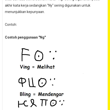
akhir kata kerja sedangkan "Ny" sering digunakan untuk
menunjukkan kepunyaan.
Contoh:
Contoh penggunaan "Ng"