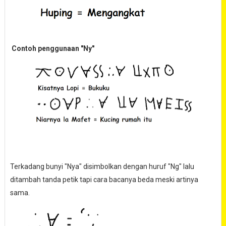
Contoh penggunaan "Ny"
Terkadang bunyi "Nya" disimbolkan dengan huruf "Ng" lalu
ditambah tanda petik tapi cara bacanya beda meski artinya
sama.