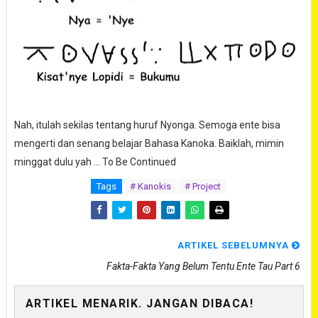
Nah, itulah sekilas tentang huruf Nyonga. Semoga ente bisa
mengerti dan senang belajar Bahasa Kanoka. Baiklah, mimin
minggat dulu yah ... To Be Continued
Tags
# Kanokis
# Project
ARTIKEL SEBELUMNYA
Fakta-Fakta Yang Belum Tentu Ente Tau Part 6
ARTIKEL MENARIK. JANGAN DIBACA!