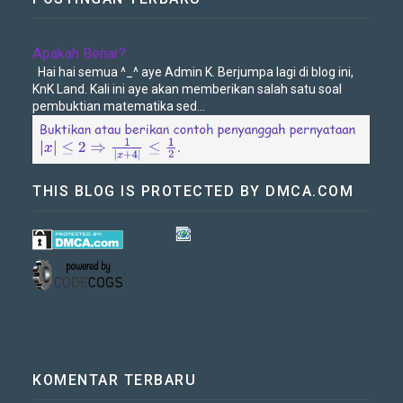
Apakah Benar?
Hai hai semua ^_^ aye Admin K. Berjumpa lagi di blog ini,
KnK Land. Kali ini aye akan memberikan salah satu soal
pembuktian matematika sed...
THIS BLOG IS PROTECTED BY DMCA.COM
KOMENTAR TERBARU