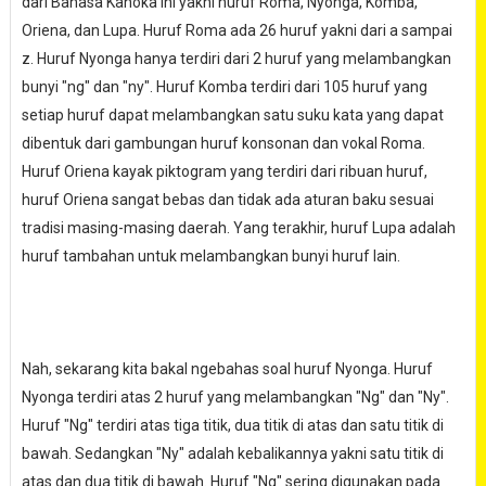
dari Bahasa Kanoka ini yakni huruf Roma, Nyonga, Komba,
Oriena, dan Lupa. Huruf Roma ada 26 huruf yakni dari a sampai
z. Huruf Nyonga hanya terdiri dari 2 huruf yang melambangkan
bunyi "ng" dan "ny". Huruf Komba terdiri dari 105 huruf yang
setiap huruf dapat melambangkan satu suku kata yang dapat
dibentuk dari gambungan huruf konsonan dan vokal Roma.
Huruf Oriena kayak piktogram yang terdiri dari ribuan huruf,
huruf Oriena sangat bebas dan tidak ada aturan baku sesuai
tradisi masing-masing daerah. Yang terakhir, huruf Lupa adalah
huruf tambahan untuk melambangkan bunyi huruf lain.
Nah, sekarang kita bakal ngebahas soal huruf Nyonga. Huruf
Nyonga terdiri atas 2 huruf yang melambangkan "Ng" dan "Ny".
Huruf "Ng" terdiri atas tiga titik, dua titik di atas dan satu titik di
bawah. Sedangkan "Ny" adalah kebalikannya yakni satu titik di
atas dan dua titik di bawah. Huruf "Ng" sering digunakan pada