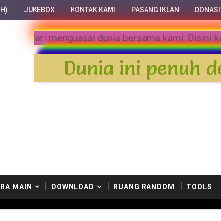
H)
JUKEBOX
KONTAK KAMI
PASANG IKLAN
DONASI
Selamat datang di KnK Land. Mari mengua
Dunia ini penuh d
RA MAIN
DOWNLOAD
RUANG RANDOM
TOOLS