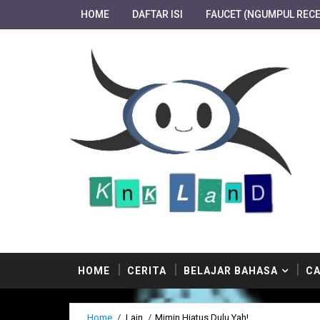
HOME
DAFTAR ISI
FAUCET (NGUMPUL RECE
HOME
CERITA
BELAJAR BAHASA
CA
Home
/
Lain
/
Mimin Hiatus Dulu Yah!