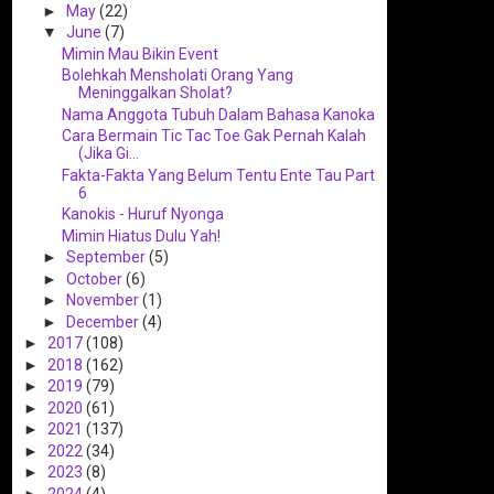
►
May
(22)
▼
June
(7)
Mimin Mau Bikin Event
Bolehkah Mensholati Orang Yang
Meninggalkan Sholat?
Nama Anggota Tubuh Dalam Bahasa Kanoka
Cara Bermain Tic Tac Toe Gak Pernah Kalah
(Jika Gi...
Fakta-Fakta Yang Belum Tentu Ente Tau Part
6
Kanokis - Huruf Nyonga
Mimin Hiatus Dulu Yah!
►
September
(5)
►
October
(6)
►
November
(1)
►
December
(4)
►
2017
(108)
►
2018
(162)
►
2019
(79)
►
2020
(61)
►
2021
(137)
►
2022
(34)
►
2023
(8)
►
2024
(4)