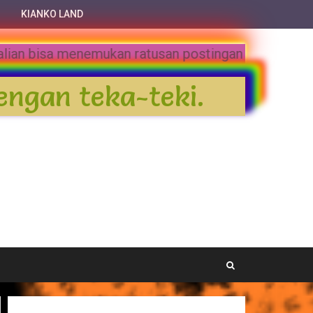
KIANKO LAND
sai dunia bersama kami. Disini kalian bisa menemuk
engan teka-teki.