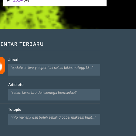
ENTAR TERBARU
Josaf
"update-an livery seperti ini selalu bikin motogp13..."
Artistoto
"salam kenal bro dan semoga bermanfaat"
Totojitu
"info menarik dan boleh sekali dicoba, makasih buat..."