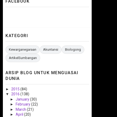
FACEBOOK
KATEGORI
Kewarganegaraan
Akuntansi
Biologong
ArtikelSumbangan
ARSIP BLOG UNTUK MENGUASAI
DUNIA
►
2015
(84)
▼
2016
(138)
►
January
(30)
►
February
(22)
►
March
(21)
►
April
(20)