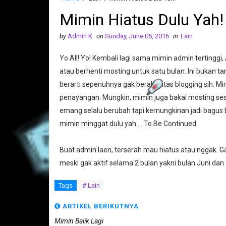
Mimin Hiatus Dulu Yah!
by
Admin K
on
Sunday, June 05, 2016
in
Lain
Yo All! Yo! Kembali lagi sama mimin admin tertinggi
atau berhenti mosting untuk satu bulan. Ini bukan t
berarti sepenuhnya gak beraktivitas blogging sih. Mi
penayangan. Mungkin, mimin juga bakal mosting ses
emang selalu berubah tapi kemungkinan jadi bagus 
mimin minggat dulu yah ... To Be Continued
Buat admin laen, terserah mau hiatus atau nggak. Ga
meski gak aktif selama 2 bulan yakni bulan Juni dan J
Tags
# Lain
ARTIKEL BERIKUTNYA
Mimin Balik Lagi