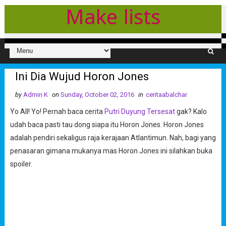
Make lists
Ini Dia Wujud Horon Jones
by
Admin K
on
Sunday, October 02, 2016
in
ceritaabalchar
Yo All! Yo! Pernah baca cerita
Putri Duyung Tersesat
gak? Kalo
udah baca pasti tau dong siapa itu Horon Jones. Horon Jones
adalah pendiri sekaligus raja kerajaan Atlantimun. Nah, bagi yang
penasaran gimana mukanya mas Horon Jones ini silahkan buka
spoiler.