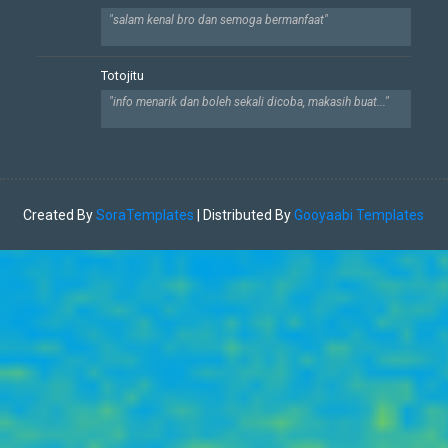
"salam kenal bro dan semoga bermanfaat"
Totojitu
"info menarik dan boleh sekali dicoba, makasih buat..."
Created By
SoraTemplates
| Distributed By
Gooyaabi Templates