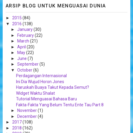
ARSIP BLOG UNTUK MENGUASAI DUNIA
►
2015
(84)
▼
2016
(138)
►
January
(30)
►
February
(22)
►
March
(21)
►
April
(20)
►
May
(22)
►
June
(7)
►
September
(5)
▼
October
(6)
Perdagangan Internasional
Ini Dia Wujud Horon Jones
Haruskah Buaya Takut Kepada Semut?
Widget Waktu Shalat
Tutorial Menguasai Bahasa Baru
Fakta-Fakta Yang Belum Tentu Ente Tau Part 8
►
November
(1)
►
December
(4)
►
2017
(108)
►
2018
(162)