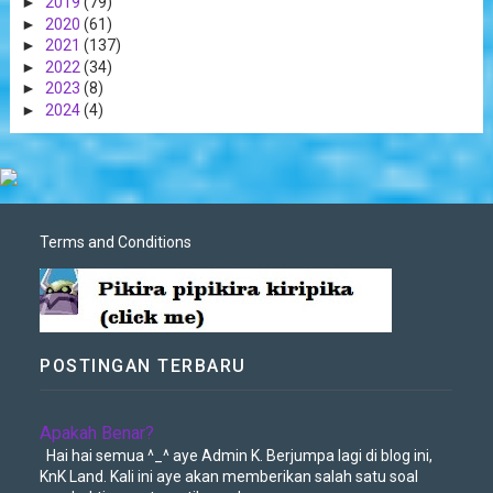
►
2019
(79)
►
2020
(61)
►
2021
(137)
►
2022
(34)
►
2023
(8)
►
2024
(4)
Terms and Conditions
POSTINGAN TERBARU
Apakah Benar?
Hai hai semua ^_^ aye Admin K. Berjumpa lagi di blog ini,
KnK Land. Kali ini aye akan memberikan salah satu soal