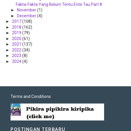
Fakta-Fakta Yang Belum Tentu Ente Tau Part 8
►
November
(1)
►
December
(4)
►
2017
(108)
►
2018
(162)
►
2019
(79)
►
2020
(61)
►
2021
(137)
►
2022
(34)
►
2023
(8)
►
2024
(4)
Terms and Conditions
POSTINGAN TERBARU