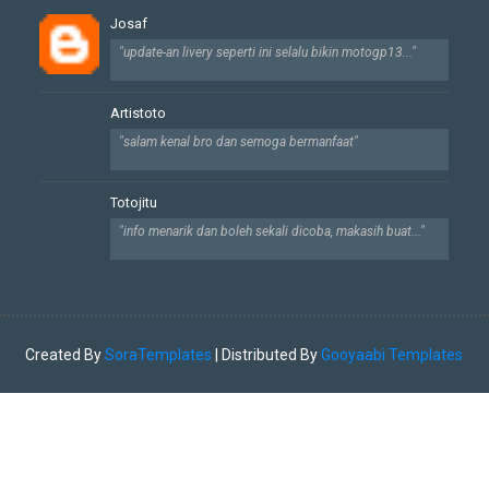
Josaf
"update-an livery seperti ini selalu bikin motogp13..."
Artistoto
"salam kenal bro dan semoga bermanfaat"
Totojitu
"info menarik dan boleh sekali dicoba, makasih buat..."
Created By
SoraTemplates
| Distributed By
Gooyaabi Templates