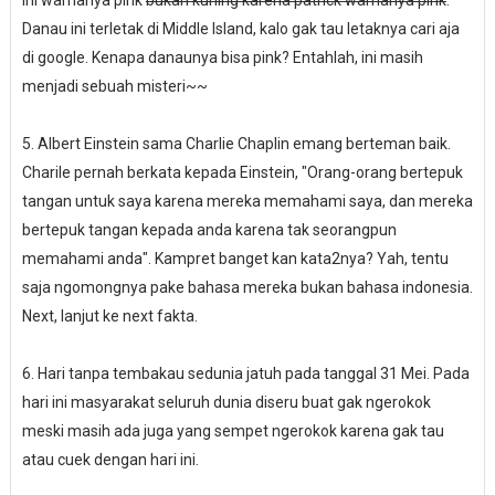
ini warnanya pink
bukan kuning karena patrick warnanya pink
.
Danau ini terletak di Middle Island, kalo gak tau letaknya cari aja
di google. Kenapa danaunya bisa pink? Entahlah, ini masih
menjadi sebuah misteri~~
5. Albert Einstein sama Charlie Chaplin emang berteman baik.
Charile pernah berkata kepada Einstein, "Orang-orang bertepuk
tangan untuk saya karena mereka memahami saya, dan mereka
bertepuk tangan kepada anda karena tak seorangpun
memahami anda". Kampret banget kan kata2nya? Yah, tentu
saja ngomongnya pake bahasa mereka bukan bahasa indonesia.
Next, lanjut ke next fakta.
6. Hari tanpa tembakau sedunia jatuh pada tanggal 31 Mei. Pada
hari ini masyarakat seluruh dunia diseru buat gak ngerokok
meski masih ada juga yang sempet ngerokok karena gak tau
atau cuek dengan hari ini.