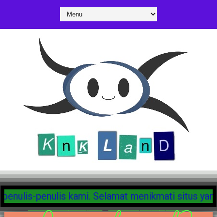
isa menemukan ratusan postingan berbahaya dari penu