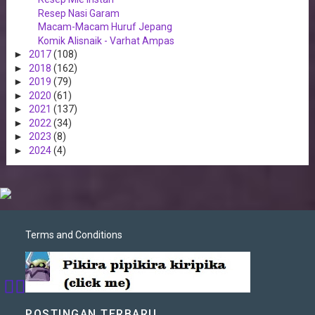
Resep Nasi Garam
Macam-Macam Huruf Jepang
Komik Alisnaik - Varhat Ampas
►
2017
(108)
►
2018
(162)
►
2019
(79)
►
2020
(61)
►
2021
(137)
►
2022
(34)
►
2023
(8)
►
2024
(4)
Terms and Conditions
POSTINGAN TERBARU