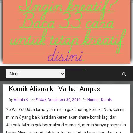
Ingin kreatif?
Baca 33 cara
untuk tetap kreatif
disini
.
Komik Alisnaik - Varhat Ampas
by
Admin K
on
Friday, December 30, 2016
in
Humor
,
Komik
Yo All! Yo! Udah lama yah mimin gak sharing komik? Nah, kali ini
mimin K yang baik hati dan keren akan share komik lagi dari
Alisnaik. Mimin gak bermaksud mencuri, mimin hanya promosiin
karya Alisnaik. Ini adalah komik yang sudah lama dibuat sama