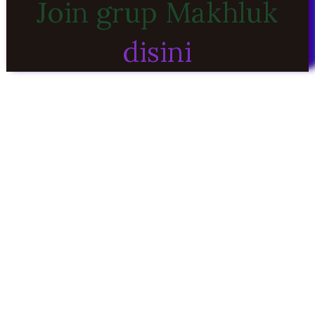
Join grup Makhluk
disini