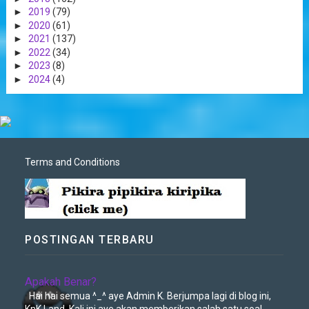
►
2019
(79)
►
2020
(61)
►
2021
(137)
►
2022
(34)
►
2023
(8)
►
2024
(4)
Terms and Conditions
POSTINGAN TERBARU
Apakah Benar?
Hai hai semua ^_^ aye Admin K. Berjumpa lagi di blog ini,