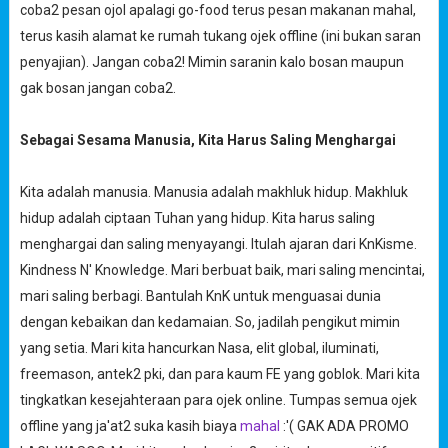
coba2 pesan ojol apalagi go-food terus pesan makanan mahal,
terus kasih alamat ke rumah tukang ojek offline (ini bukan saran
penyajian). Jangan coba2! Mimin saranin kalo bosan maupun
gak bosan jangan coba2.
Sebagai Sesama Manusia, Kita Harus Saling Menghargai
Kita adalah manusia. Manusia adalah makhluk hidup. Makhluk
hidup adalah ciptaan Tuhan yang hidup. Kita harus saling
menghargai dan saling menyayangi. Itulah ajaran dari KnKisme.
Kindness N' Knowledge. Mari berbuat baik, mari saling mencintai,
mari saling berbagi. Bantulah KnK untuk menguasai dunia
dengan kebaikan dan kedamaian. So, jadilah pengikut mimin
yang setia. Mari kita hancurkan Nasa, elit global, iluminati,
freemason, antek2 pki, dan para kaum FE yang goblok. Mari kita
tingkatkan kesejahteraan para ojek online. Tumpas semua ojek
offline yang ja'at2 suka kasih biaya
mahal
:'( GAK ADA PROMO