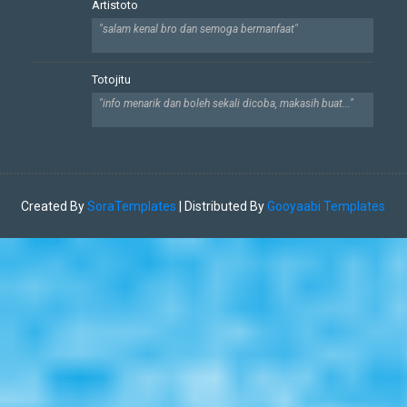
Artistoto
"salam kenal bro dan semoga bermanfaat"
Totojitu
"info menarik dan boleh sekali dicoba, makasih buat..."
Created By
SoraTemplates
| Distributed By
Gooyaabi Templates