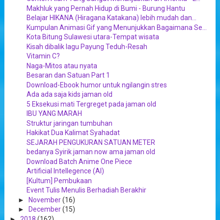
Makhluk yang Pernah Hidup di Bumi - Burung Hantu
Belajar HIKANA (Hiragana Katakana) lebih mudah dan...
Kumpulan Animasi Gif yang Menunjukkan Bagaimana Se...
Kota Bitung Sulawesi utara-Tempat wisata
Kisah dibalik lagu Payung Teduh-Resah
Vitamin C?
Naga-Mitos atau nyata
Besaran dan Satuan Part 1
Download-Ebook humor untuk ngilangin stres
Ada ada saja kids jaman old
5 Eksekusi mati Tergreget pada jaman old
IBU YANG MARAH
Struktur jaringan tumbuhan
Hakikat Dua Kalimat Syahadat
SEJARAH PENGUKURAN SATUAN METER
bedanya Syirik jaman now ama jaman old
Download Batch Anime One Piece
Artificial Intellegence (AI)
[Kultum] Pembukaan
Event Tulis Menulis Berhadiah Berakhir
►
November
(16)
►
December
(15)
►
2018
(162)