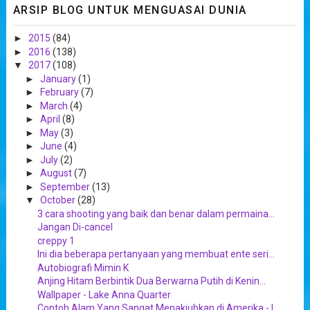
ARSIP BLOG UNTUK MENGUASAI DUNIA
►
2015
(84)
►
2016
(138)
▼
2017
(108)
►
January
(1)
►
February
(7)
►
March
(4)
►
April
(8)
►
May
(3)
►
June
(4)
►
July
(2)
►
August
(7)
►
September
(13)
▼
October
(28)
3 cara shooting yang baik dan benar dalam permaina...
Jangan Di-cancel
creppy 1
Ini dia beberapa pertanyaan yang membuat ente seri...
Autobiografi Mimin K
Anjing Hitam Berbintik Dua Berwarna Putih di Kenin...
Wallpaper - Lake Anna Quarter
Contoh Alam Yang Sangat Menakjubkan di Amerika - L...