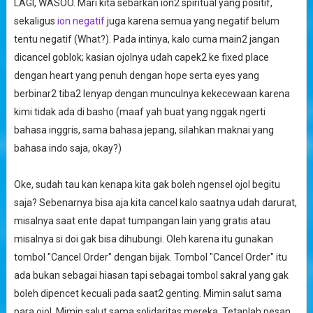
LAGI, WASOO. Mari kita sebarkan ion2 spiritual yang positif,
sekaligus
ion negatif
juga karena semua yang negatif belum
tentu negatif (What?). Pada intinya, kalo cuma main2 jangan
dicancel goblok; kasian ojolnya udah capek2 ke fixed place
dengan heart yang penuh dengan hope serta eyes yang
berbinar2 tiba2 lenyap dengan munculnya kekecewaan karena
kimi tidak ada di basho (maaf yah buat yang nggak ngerti
bahasa inggris, sama bahasa jepang, silahkan maknai yang
bahasa indo saja, okay?)
Oke, sudah tau kan kenapa kita gak boleh ngensel ojol begitu
saja? Sebenarnya bisa aja kita cancel kalo saatnya udah darurat,
misalnya saat ente dapat tumpangan lain yang gratis atau
misalnya si doi gak bisa dihubungi. Oleh karena itu gunakan
tombol "Cancel Order" dengan bijak. Tombol "Cancel Order" itu
ada bukan sebagai hiasan tapi sebagai tombol sakral yang gak
boleh dipencet kecuali pada saat2 genting. Mimin salut sama
para ojol. Mimin salut sama solidaritas mereka. Tetaplah pesan