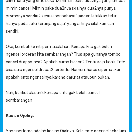
pilih mana yang ente suka. Mimin sih pake dua2nya
yang lambat
mimin cancel
. Mimin pake dua2nya soalnya dua2nya punya
promonya sendiri2 sesuai peribahasa "jangan letakkan telur
hanya pada satu keranjang saja" yang artinya silahkan cari
sendiri.
Oke, kembali ke inti permasalahan. Kenapa kita gak boleh
ngensel orderan kita sembarangan? Trus apa gunanya tombol
cancel di apps-nya? Apakah cuma hiasan? Tentu saja tidak. Ente
bisa saja ngensel di saat2 tertentu. Namun, harus diperhatikan
apakah ente ngenselnya karena darurat ataupun bukan.
Nah, berikut alasan2 kenapa ente gak boleh cancel
sembarangan
Kasian Ojolnya
Yang pertama adalah kasian Ojolnya. Kalo ente ngensel sebelum