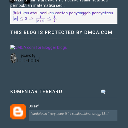
KnK Land. Kali ini aye akan memberikan salah satu soal
pembuktian matematika sed...
THIS BLOG IS PROTECTED BY DMCA.COM
KOMENTAR TERBARU
Josaf
"update-an livery seperti ini selalu bikin motogp13..."