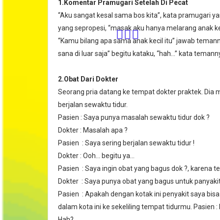
1.Komentar Pramugari Setelah Di Pecat
“Aku sangat kesal sama bos kita”, kata pramugari y
yang sepropesi, “masak aku hanya melarang anak keci
“Kamu bilang apa sama anak kecil itu” jawab temann
sana di luar saja” begitu kataku, “hah…” kata temann
🧙🏻‍♀️
2.Obat Dari Dokter
Seorang pria datang ke tempat dokter praktek. Dia 
berjalan sewaktu tidur.
Pasien : Saya punya masalah sewaktu tidur dok ?
Dokter : Masalah apa ?
Pasien : Saya sering berjalan sewaktu tidur !
Dokter : Ooh… begitu ya…
Pasien : Saya ingin obat yang bagus dok ?, karena t
Dokter : Saya punya obat yang bagus untuk panyakit
Pasien : Apakah dengan kotak ini penyakit saya bis
dalam kota ini ke sekeliling tempat tidurmu. Pasien :
Hah?….