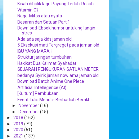
Kisah dibalik lagu Payung Teduh-Resah
Vitamin C?
Naga-Mitos atau nyata
Besaran dan Satuan Part 1
Download-Ebook humor untuk ngilangin
stres
Ada ada saja kids jaman old
5 Eksekusi mati Tergreget pada jaman old
IBU YANG MARAH
Struktur jaringan tumbuhan
Hakikat Dua Kalimat Syahadat
SEJARAH PENGUKURAN SATUAN METER
bedanya Syirik jaman now ama jaman old
Download Batch Anime One Piece
Artificial Intellegence (AI)
[Kultum] Pembukaan
Event Tulis Menulis Berhadiah Berakhir
►
November
(16)
►
December
(15)
►
2018
(162)
►
2019
(79)
►
2020
(61)
►
2021
(137)