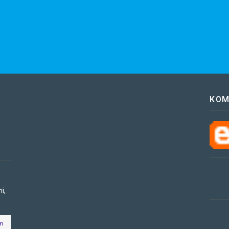
KOM
i,