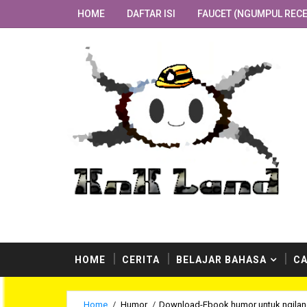
HOME
DAFTAR ISI
FAUCET (NGUMPUL RECE
dari penulis-penulis kami. Selamat menikmati situs
HOME
CERITA
BELAJAR BAHASA
CA
Home
/
Humor
/
Download-Ebook humor untuk ngilang