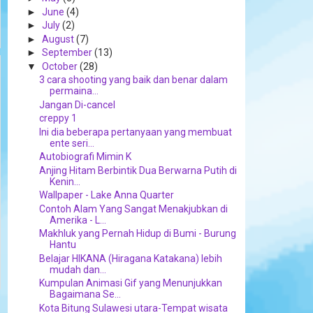
►
June
(4)
►
July
(2)
►
August
(7)
►
September
(13)
▼
October
(28)
3 cara shooting yang baik dan benar dalam
permaina...
Jangan Di-cancel
creppy 1
Ini dia beberapa pertanyaan yang membuat
ente seri...
Autobiografi Mimin K
Anjing Hitam Berbintik Dua Berwarna Putih di
Kenin...
Wallpaper - Lake Anna Quarter
Contoh Alam Yang Sangat Menakjubkan di
Amerika - L...
Makhluk yang Pernah Hidup di Bumi - Burung
Hantu
Belajar HIKANA (Hiragana Katakana) lebih
mudah dan...
Kumpulan Animasi Gif yang Menunjukkan
Bagaimana Se...
Kota Bitung Sulawesi utara-Tempat wisata