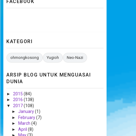
FACEBOOK
KATEGORI
ohmongkosong
Yugioh
Neo-Nazi
ARSIP BLOG UNTUK MENGUASAI
DUNIA
►
2015
(84)
►
2016
(138)
▼
2017
(108)
►
January
(1)
►
February
(7)
►
March
(4)
►
April
(8)
►
May
(3)