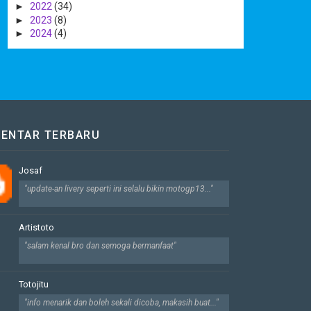
►
2022
(34)
►
2023
(8)
►
2024
(4)
ENTAR TERBARU
Josaf
"update-an livery seperti ini selalu bikin motogp13..."
Artistoto
"salam kenal bro dan semoga bermanfaat"
Totojitu
"info menarik dan boleh sekali dicoba, makasih buat..."