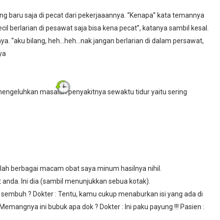
ang baru saja di pecat dari pekerjaaannya. “Kenapa” kata temannya
l berlarian di pesawat saja bisa kena pecat”, katanya sambil kesal.
ya. “aku bilang, heh…heh…nak jangan berlarian di dalam persawat,
ya
mengeluhkan masalah penyakitnya sewaktu tidur yaitu sering
elah berbagai macam obat saya minum hasilnya nihil.
 anda. Ini dia (sambil menunjukkan sebua kotak).
a sembuh ? Dokter : Tentu, kamu cukup menaburkan isi yang ada di
 Memangnya ini bubuk apa dok ? Dokter : Ini paku payung !!! Pasien :