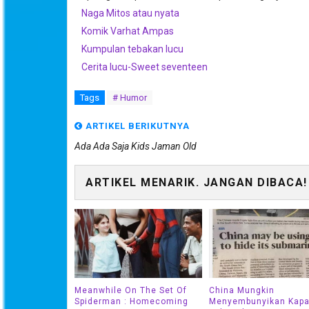
Naga Mitos atau nyata
Komik Varhat Ampas
Kumpulan tebakan lucu
Cerita lucu-Sweet seventeen
Tags
# Humor
ARTIKEL BERIKUTNYA
Ada Ada Saja Kids Jaman Old
ARTIKEL MENARIK. JANGAN DIBACA!
Meanwhile On The Set Of
China Mungkin
Spiderman : Homecoming
Menyembunyikan Kapa