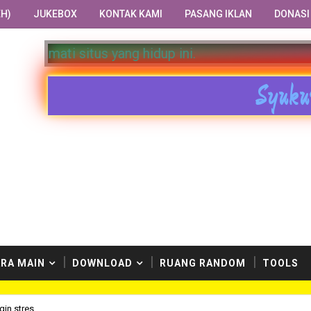
H)
JUKEBOX
KONTAK KAMI
PASANG IKLAN
DONASI
 yang hidup ini.
Syuku
RA MAIN
DOWNLOAD
RUANG RANDOM
TOOLS
in stres