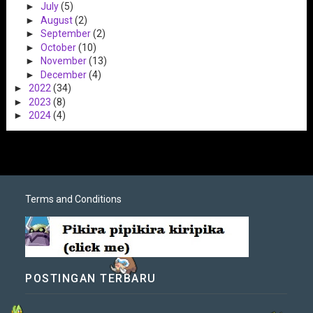
►
July
(5)
►
August
(2)
►
September
(2)
►
October
(10)
►
November
(13)
►
December
(4)
►
2022
(34)
►
2023
(8)
►
2024
(4)
Terms and Conditions
POSTINGAN TERBARU