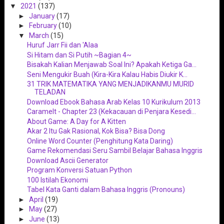
▼
2021
(137)
►
January
(17)
►
February
(10)
▼
March
(15)
Huruf Jarr Fii dan 'Alaa
Si Hitam dan Si Putih ~Bagian 4~
Bisakah Kalian Menjawab Soal Ini? Apakah Ketiga Ga...
Seni Mengukir Buah (Kira-Kira Kalau Habis Diukir K...
31 TRIK MATEMATIKA YANG MENJADIKANMU MURID
TELADAN
Download Ebook Bahasa Arab Kelas 10 Kurikulum 2013
Caramelt - Chapter 23 (Kekacauan di Penjara Kesedi...
About Game: A Day for A Kitten
Akar 2 Itu Gak Rasional, Kok Bisa? Bisa Dong
Online Word Counter (Penghitung Kata Daring)
Game Rekomendasi Seru Sambil Belajar Bahasa Inggris
Download Ascii Generator
Program Konversi Satuan Python
100 Istilah Ekonomi
Tabel Kata Ganti dalam Bahasa Inggris (Pronouns)
►
April
(19)
►
May
(27)
►
June
(13)