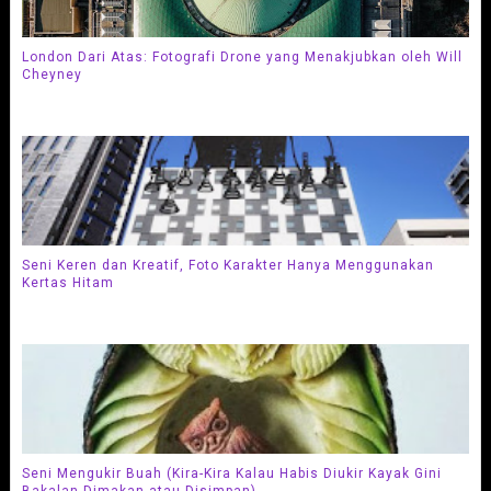
London Dari Atas: Fotografi Drone yang Menakjubkan oleh Will
Cheyney
Seni Keren dan Kreatif, Foto Karakter Hanya Menggunakan
Kertas Hitam
Seni Mengukir Buah (Kira-Kira Kalau Habis Diukir Kayak Gini
Bakalan Dimakan atau Disimpan)