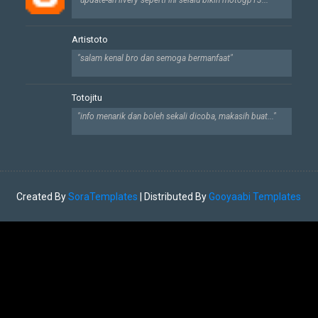
"update-an livery seperti ini selalu bikin motogp13..."
Artistoto
"salam kenal bro dan semoga bermanfaat"
Totojitu
"info menarik dan boleh sekali dicoba, makasih buat..."
Created By
SoraTemplates
| Distributed By
Gooyaabi Templates