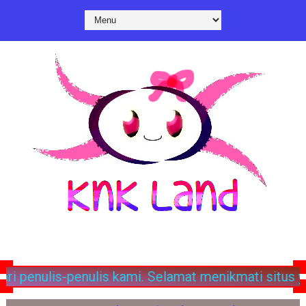
lamat menikmati situs yang hidup ini.