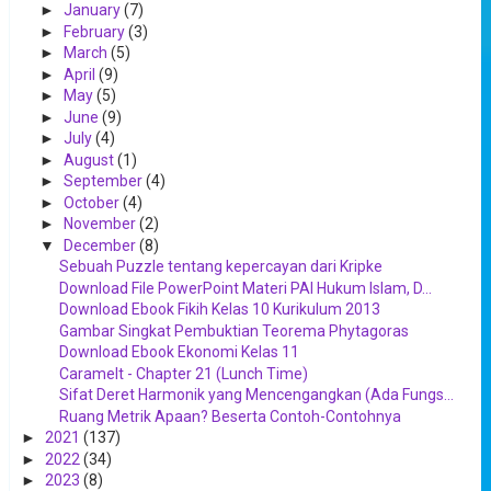
►
January
(7)
►
February
(3)
►
March
(5)
►
April
(9)
►
May
(5)
►
June
(9)
►
July
(4)
►
August
(1)
►
September
(4)
►
October
(4)
►
November
(2)
▼
December
(8)
Sebuah Puzzle tentang kepercayan dari Kripke
Download File PowerPoint Materi PAI Hukum Islam, D...
Download Ebook Fikih Kelas 10 Kurikulum 2013
Gambar Singkat Pembuktian Teorema Phytagoras
Download Ebook Ekonomi Kelas 11
Caramelt - Chapter 21 (Lunch Time)
Sifat Deret Harmonik yang Mencengangkan (Ada Fungs...
Ruang Metrik Apaan? Beserta Contoh-Contohnya
►
2021
(137)
►
2022
(34)
►
2023
(8)