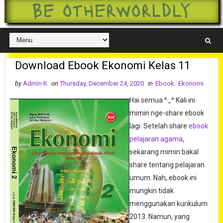
Be otherworldly
Download Ebook Ekonomi Kelas 11
by
Admin K
on
Thursday, December 24, 2020
in
Ebook
,
Ekonomi
Hai semua ^_^ Kali ini
mimin nge-share ebook
lagi. Setelah share
ebook
pelajaran agama
,
sekarang mimin bakal
share tentang pelajaran
umum. Nah, ebook ini
mungkin tidak
menggunakan kurikulum
2013. Namun, yang