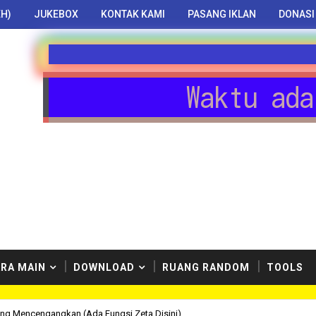
H)
JUKEBOX
KONTAK KAMI
PASANG IKLAN
DONASI
Waktu ada
RA MAIN
DOWNLOAD
RUANG RANDOM
TOOLS
ang Mencengangkan (Ada Fungsi Zeta Disini)