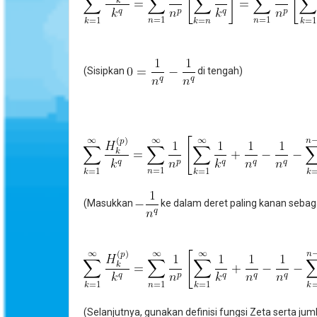
(Sisipkan
di tengah)
(Masukkan
ke dalam deret paling kanan sebag
(Selanjutnya, gunakan definisi fungsi Zeta serta ju