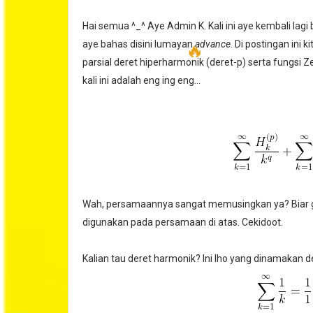
Hai semua ^_^ Aye Admin K. Kali ini aye kembali lagi
aye bahas disini lumayan
advance
. Di postingan in
parsial deret hiperharmonik (deret-p) serta fungsi 
kali ini adalah eng ing eng...
🔥
Wah, persamaannya sangat memusingkan ya? Biar ga
digunakan pada persamaan di atas. Cekidoot.
Kalian tau deret harmonik? Ini lho yang dinamakan d