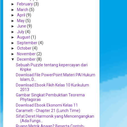
►
February
(3)
►
March
(5)
►
April
(9)
►
May
(5)
►
June
(9)
►
July
(4)
►
August
(1)
►
September
(4)
►
October
(4)
►
November
(2)
▼
December
(8)
Sebuah Puzzle tentang kepercayan dari
Kripke
Download File PowerPoint Materi PAI Hukum
Islam, D...
Download Ebook Fikih Kelas 10 Kurikulum
2013
Gambar Singkat Pembuktian Teorema
Phytagoras
Download Ebook Ekonomi Kelas 11
Caramelt - Chapter 21 (Lunch Time)
Sifat Deret Harmonik yang Mencengangkan
(Ada Fungs...
Ruang Metrik Apaan? Beserta Contoh-