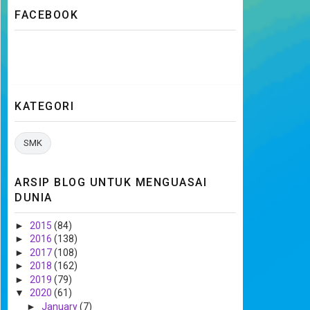
FACEBOOK
KATEGORI
SMK
ARSIP BLOG UNTUK MENGUASAI
DUNIA
►
2015
(84)
►
2016
(138)
►
2017
(108)
►
2018
(162)
►
2019
(79)
▼
2020
(61)
►
January
(7)