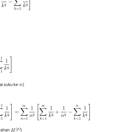
ai suku ke-
)
mlahan
)