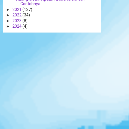
Contohnya
►
2021
(137)
►
2022
(34)
►
2023
(8)
►
2024
(4)