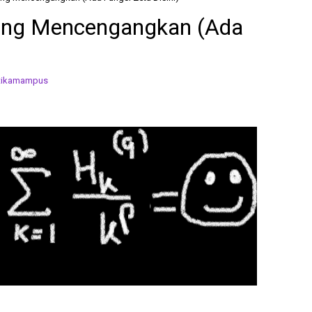
yang Mencengangkan (Ada
tikamampus
🎓