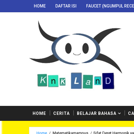
HOME
DAFTAR ISI
FAUCET (NGUMPUL RECE
HOME
CERITA
BELAJAR BAHASA
CA
Home
/
Matematikamampus
/
Sifat Deret Harmonik y