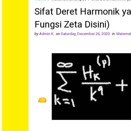
Sifat Deret Harmonik 
Fungsi Zeta Disini)
by
Admin K
on
Saturday, December 26, 2020
in
Matema