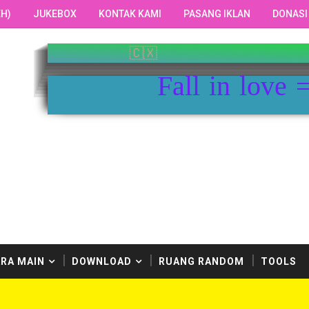
H)
JUKEBOX
KONTAK KAMI
PASANG IKLAN
DONASI
Fall in love 
RA MAIN
DOWNLOAD
RUANG RANDOM
TOOLS