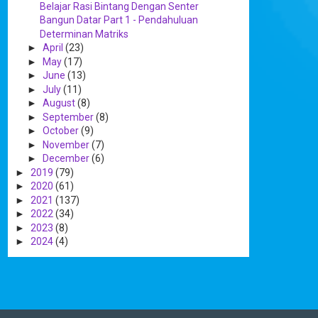
Belajar Rasi Bintang Dengan Senter
Bangun Datar Part 1 - Pendahuluan
Determinan Matriks
►
April
(23)
►
May
(17)
►
June
(13)
►
July
(11)
►
August
(8)
►
September
(8)
►
October
(9)
►
November
(7)
►
December
(6)
►
2019
(79)
►
2020
(61)
►
2021
(137)
►
2022
(34)
►
2023
(8)
►
2024
(4)