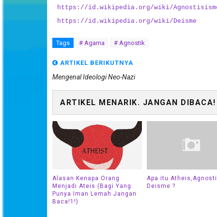
https://id.wikipedia.org/wiki/Agnostisism
https://id.wikipedia.org/wiki/Deisme
Tags
# Agama
# Agnostik
ARTIKEL BERIKUTNYA
Mengenal Ideologi Neo-Nazi
ARTIKEL MENARIK. JANGAN DIBACA!
Alasan Kenapa Orang
Apa itu Atheis,Agnost
Menjadi Ateis (Bagi Yang
Deisme ?
Punya Iman Lemah Jangan
Baca!1!)