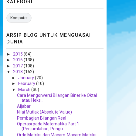
KATEGORI
Komputer
ARSIP BLOG UNTUK MENGUASAI
DUNIA
►
2015
(84)
►
2016
(138)
►
2017
(108)
▼
2018
(162)
►
January
(20)
►
February
(10)
▼
March
(30)
Cara Mengonversi Bilangan Biner ke Oktal
atau Heks...
Aljabar
Nilai Mutlak (Absolute Value)
Pembagian Bilangan Real
Operasi pada Matematika Part 1
(Penjumlahan, Pengu...
Ordo Matriks dan Macam-Macam Matriks