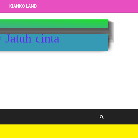
KIANKO LAND
🇨🇽
= Jatuh cinta