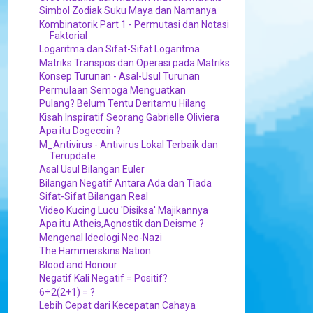
Simbol Zodiak Suku Maya dan Namanya
Kombinatorik Part 1 - Permutasi dan Notasi
Faktorial
Logaritma dan Sifat-Sifat Logaritma
Matriks Transpos dan Operasi pada Matriks
Konsep Turunan - Asal-Usul Turunan
Permulaan Semoga Menguatkan
Pulang? Belum Tentu Deritamu Hilang
Kisah Inspiratif Seorang Gabrielle Oliviera
Apa itu Dogecoin ?
M_Antivirus - Antivirus Lokal Terbaik dan
Terupdate
Asal Usul Bilangan Euler
Bilangan Negatif Antara Ada dan Tiada
Sifat-Sifat Bilangan Real
Video Kucing Lucu 'Disiksa' Majikannya
Apa itu Atheis,Agnostik dan Deisme ?
Mengenal Ideologi Neo-Nazi
The Hammerskins Nation
Blood and Honour
Negatif Kali Negatif = Positif?
6÷2(2+1) = ?
Lebih Cepat dari Kecepatan Cahaya