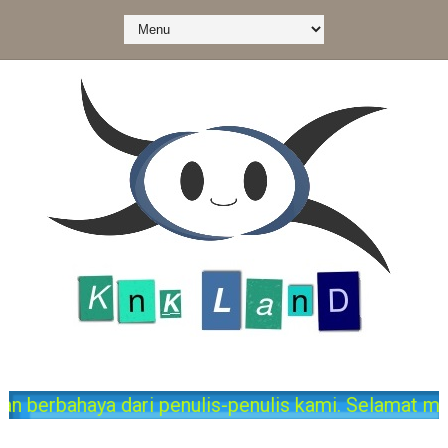
 dari penulis-penulis kami. Selamat menikmati situ