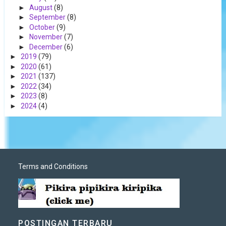
►
August
(8)
►
September
(8)
►
October
(9)
►
November
(7)
►
December
(6)
►
2019
(79)
►
2020
(61)
►
2021
(137)
►
2022
(34)
►
2023
(8)
►
2024
(4)
Terms and Conditions
POSTINGAN TERBARU