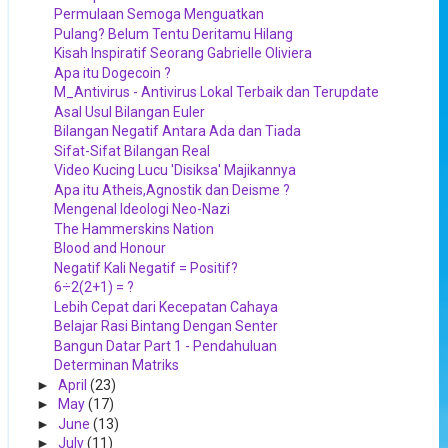
Permulaan Semoga Menguatkan
Pulang? Belum Tentu Deritamu Hilang
Kisah Inspiratif Seorang Gabrielle Oliviera
Apa itu Dogecoin ?
M_Antivirus - Antivirus Lokal Terbaik dan Terupdate
Asal Usul Bilangan Euler
Bilangan Negatif Antara Ada dan Tiada
Sifat-Sifat Bilangan Real
Video Kucing Lucu 'Disiksa' Majikannya
Apa itu Atheis,Agnostik dan Deisme ?
Mengenal Ideologi Neo-Nazi
The Hammerskins Nation
Blood and Honour
Negatif Kali Negatif = Positif?
6÷2(2+1) = ?
Lebih Cepat dari Kecepatan Cahaya
Belajar Rasi Bintang Dengan Senter
Bangun Datar Part 1 - Pendahuluan
Determinan Matriks
►
April
(23)
►
May
(17)
►
June
(13)
►
July
(11)