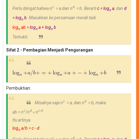
c
d
Perlu diingat bahwa
n
= a dan
n
= b. Berarti
c =
log
a
, dan
d
n
= log
b
. Masukkan ke persamaan merah tadi.
n
log
ab =
log
a
+
log
b
n
n
n
Terbukti.
Sifat 2 - Pembagian Menjadi Pengurangan
Pembuktian:
c
d
Misalnya saja
n
= a, dan
n
= b, maka
c
d
c-d
ab = n
/n
=
n
Itu artinya
log
a/b = c - d
n
c
d