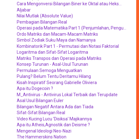
Cara Mengonversi Bilangan Biner ke Oktal atau Heks...
Aljabar
Nilai Mutlak (Absolute Value)
Pembagian Bilangan Real
Operasi pada Matematika Part 1 (Penjumlahan, Pengu...
Ordo Matriks dan Macam-Macam Matriks
Simbol Zodiak Suku Maya dan Namanya
Kombinatorik Part 1 - Permutasi dan Notasi Faktorial
Logaritma dan Sifat-Sifat Logaritma
Matriks Transpos dan Operasi pada Matriks
Konsep Turunan - Asal-Usul Turunan
Permulaan Semoga Menguatkan
Pulang? Belum Tentu Deritamu Hilang
Kisah Inspiratif Seorang Gabrielle Oliviera
Apa itu Dogecoin ?
M_Antivirus - Antivirus Lokal Terbaik dan Terupdate
Asal Usul Bilangan Euler
Bilangan Negatif Antara Ada dan Tiada
Sifat-Sifat Bilangan Real
Video Kucing Lucu 'Disiksa' Majikannya
Apa itu Atheis,Agnostik dan Deisme ?
Mengenal Ideologi Neo-Nazi
The Hammerskins Nation