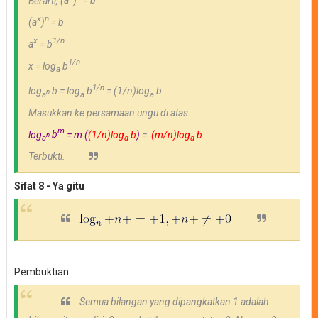
Berarti, (
a
)
= b
x
n
(
a
)
= b
x
1/n
a
=
b
1/n
x =
log
b
a
1/n
log
b
=
log
b
=
(1/n)log
b
n
a
a
a
Masukkan ke persamaan
ungu di atas.
m
log
b
= m (
(1/n)log
b
)
=
(m/n)log
b
n
a
a
a
Terbukti.
Sifat 8 - Ya gitu
Pembuktian:
Semua bilangan yang dipangkatkan 1 adalah