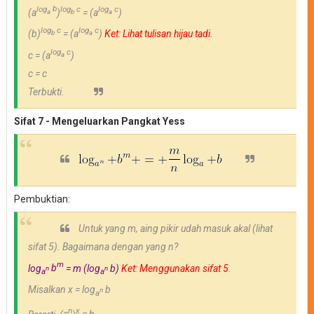
log
b
log
c
l
og
c
(a
)
=
(a
)
a
b
a
log
c
l
og
c
(b
)
=
(a
)
Ket: Lihat tulisan hijau tadi.
b
a
l
og
c
c
=
(a
)
a
c = c
Terbukti.
Sifat 7 - Mengeluarkan Pangkat Yess
Pembuktian:
Untuk yang m, aing pikir udah masuk akal (lihat
sifat 5). Bagaimana dengan yang n?
m
log
b
= m (
log
b)
Ket: Menggunakan sifat 5
.
n
n
a
a
Misalkan x =
log
b
n
a
n
x