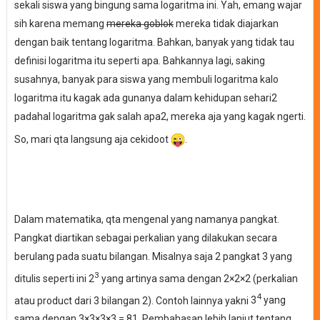
sekali siswa yang bingung sama logaritma ini. Yah, emang wajar
sih karena memang
mereka goblok
mereka tidak diajarkan
dengan baik tentang logaritma. Bahkan, banyak yang tidak tau
definisi logaritma itu seperti apa. Bahkannya lagi, saking
susahnya, banyak para siswa yang membuli logaritma kalo
logaritma itu kagak ada gunanya dalam kehidupan sehari2
padahal logaritma gak salah apa2, mereka aja yang kagak ngerti.
So, mari qta langsung aja cekidoot
.
Dalam matematika, qta mengenal yang namanya pangkat.
Pangkat diartikan sebagai perkalian yang dilakukan secara
berulang pada suatu bilangan. Misalnya saja 2 pangkat 3 yang
3
ditulis seperti ini 2
yang artinya sama dengan 2
×2
×2 (perkalian
4
atau product dari 3 bilangan 2). Contoh lainnya yakni
3
yang
sama dengan 3
×3
×3
×3 = 81. Pembahasan lebih lanjut tentang