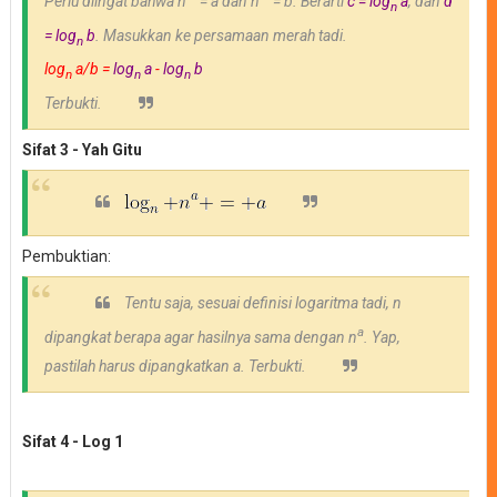
Perlu diingat bahwa
n
= a dan
n
= b. Berarti
c =
log
a
, dan
d
n
= log
b
. Masukkan ke persamaan merah tadi.
n
log
a/b =
log
a
-
log
b
n
n
n
Terbukti.
Sifat 3 - Yah Gitu
Pembuktian:
Tentu saja, sesuai definisi logaritma tadi, n
a
dipangkat berapa agar hasilnya sama dengan
n
. Yap,
pastilah harus dipangkatkan a. Terbukti.
Sifat 4 - Log 1