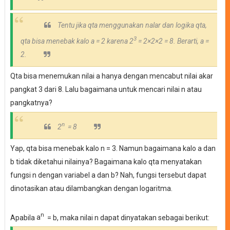
Tentu jika qta menggunakan nalar dan logika qta,
3
qta bisa menebak kalo a = 2 karena
2
= 2
×2
×2 = 8. Berarti, a =
2.
Qta bisa menemukan nilai a hanya dengan mencabut nilai akar
pangkat 3 dari 8. Lalu bagaimana untuk mencari nilai n atau
pangkatnya?
n
2
= 8
Yap, qta bisa menebak kalo n = 3. Namun bagaimana kalo a dan
b tidak diketahui nilainya? Bagaimana kalo qta menyatakan
fungsi n dengan variabel a dan b? Nah, fungsi tersebut dapat
dinotasikan atau dilambangkan dengan logaritma.
n
Apabila
a
= b, maka nilai n dapat dinyatakan sebagai berikut: