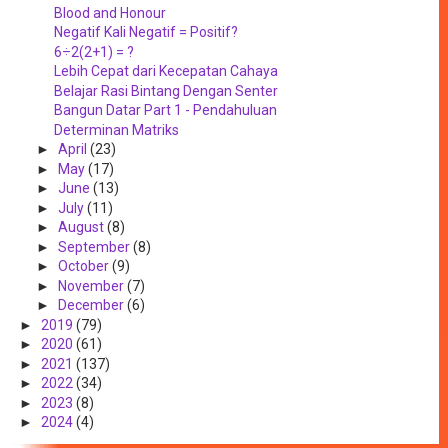
Blood and Honour
Negatif Kali Negatif = Positif?
6÷2(2+1) = ?
Lebih Cepat dari Kecepatan Cahaya
Belajar Rasi Bintang Dengan Senter
Bangun Datar Part 1 - Pendahuluan
Determinan Matriks
►
April
(23)
►
May
(17)
►
June
(13)
►
July
(11)
►
August
(8)
►
September
(8)
►
October
(9)
►
November
(7)
►
December
(6)
►
2019
(79)
►
2020
(61)
►
2021
(137)
►
2022
(34)
►
2023
(8)
►
2024
(4)