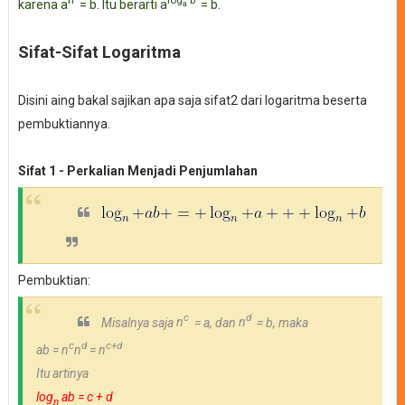
n
log
b
karena
a
= b. Itu berarti
a
= b.
a
Sifat-Sifat Logaritma
Disini aing bakal sajikan apa saja sifat2 dari logaritma
beserta
pembuktiannya.
Sifat 1 - Perkalian Menjadi Penjumlahan
Pembuktian:
c
d
Misalnya saja
n
= a, dan
n
= b, maka
c
d
c+d
ab = n
n
=
n
Itu artinya
log
ab = c + d
n