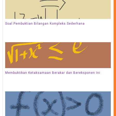
Soal Pembuktian Bilangan Kompleks Sederhana
Membuktikan Ketaksamaan Berakar dan Bereksponen Ini