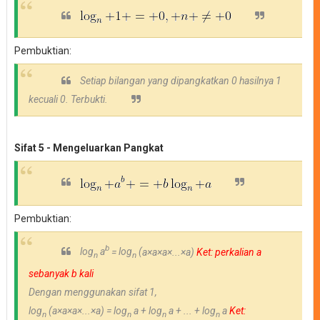
Pembuktian:
Setiap bilangan yang dipangkatkan 0 hasilnya 1
kecuali 0. Terbukti.
Sifat 5 - Mengeluarkan Pangkat
Pembuktian:
b
log
a
=
log
(
a
×a
×a
×...
×a)
Ket: perkalian a
n
n
sebanyak b kali
Dengan menggunakan sifat 1,
log
(
a
×a
×a
×...
×a) =
log
a +
log
a + ...
+
log
a
Ket:
n
n
n
n