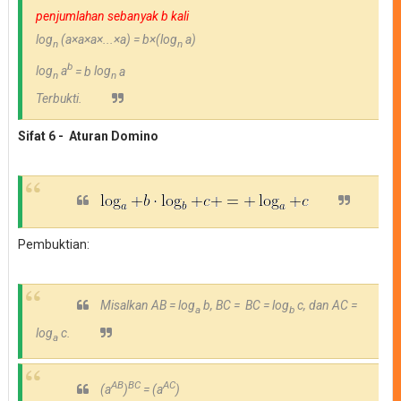
penjumlahan sebanyak b kali
log
(
a
×a
×a
×...
×a) = b
×
(
log
a)
n
n
b
log
a
=
b
log
a
n
n
Terbukti.
Sifat 6 - Aturan Domino
Pembuktian:
Misalkan AB =
log
b, BC = BC =
log
c, dan AC =
a
b
log
c.
a
AB
BC
AC
(a
)
=
(a
)