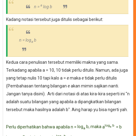
a
n =
log b
Kadang notasi tersebut juga ditulis sebagai berikut:
n = log
b
a
Kedua cara penulisan tersebut memiliki makna yang sama.
Terkadang apabila a = 10, 10 tidak perlu ditulis. Namun, ada juga
yang tetap nulis 10 tapi kalo a =
e
maka
e
tidak perlu ditulis
(Pembahasan tentang bilangan
e
akan mimin sajikan nanti.
Jangan tanya disini). Arti dari notasi di atas kira-kira seperti ini "n
adalah suatu bilangan yang apabila a dipangkatkan bilangan
tersebut maka hasilnya adalah b". Aing harap yu bisa ngerti yah.
log
b
Perlu diperhatikan bahwa apabila n =
log
b, maka
a
= b
a
a