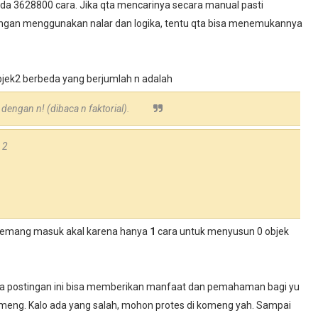
ada 3628800 cara. Jika qta mencarinya secara manual pasti
gan menggunakan nalar dan logika, tentu qta bisa menemukannya
jek2 berbeda yang berjumlah n adalah
 dengan n! (dibaca n faktorial).
 2
i memang masuk akal karena hanya
1
cara untuk menyusun 0 objek
emoga postingan ini bisa memberikan manfaat dan pemahaman bagi yu
meng. Kalo ada yang salah, mohon protes di komeng yah. Sampai