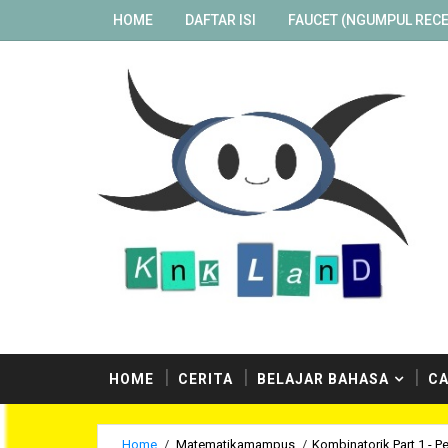
HOME
DAFTAR ISI
FAUCET (NGUMPUL RECE
HOME
CERITA
BELAJAR BAHASA
CA
Home
/
Matematikamampus
/
Kombinatorik Part 1 - P