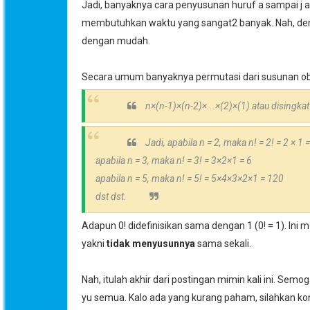
Jadi, banyaknya cara penyusunan huruf a sampai j 
membutuhkan waktu yang sangat2 banyak. Nah, den
dengan mudah.
Secara umum banyaknya permutasi dari susunan ob
n
×
(n-1)
×
(n-2)
×
...
×
(2)
×
(1) atau disingkat
Jadi, apabila n = 2, maka n! = 2! = 2
× 1 =
apabila n = 3, maka n! = 3! = 3
×2
×1 = 6
apabila n = 5, maka n! = 5! = 5
×4
×3
×2
×1 = 120
dst dst.
Adapun 0! didefinisikan sama dengan 1 (0! = 1). In
yakni
tidak menyusunnya
sama sekali.
Nah, itulah akhir dari postingan mimin kali ini. S
yu semua. Kalo ada yang kurang paham, silahkan ko