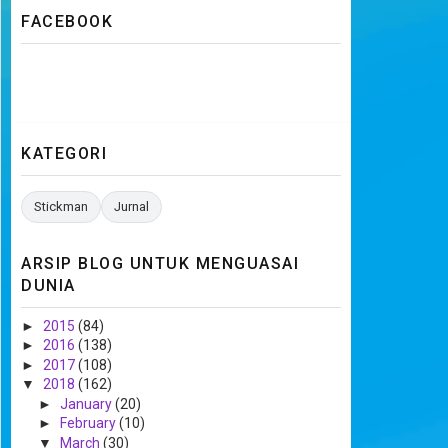
FACEBOOK
KATEGORI
Stickman
Jurnal
ARSIP BLOG UNTUK MENGUASAI
DUNIA
►
2015
(84)
►
2016
(138)
►
2017
(108)
▼
2018
(162)
►
January
(20)
►
February
(10)
▼
March
(30)