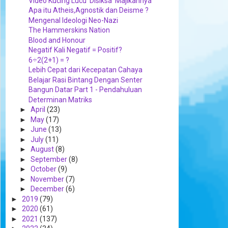
Video Kucing Lucu 'Disiksa' Majikannya
Apa itu Atheis,Agnostik dan Deisme ?
Mengenal Ideologi Neo-Nazi
The Hammerskins Nation
Blood and Honour
Negatif Kali Negatif = Positif?
6÷2(2+1) = ?
Lebih Cepat dari Kecepatan Cahaya
Belajar Rasi Bintang Dengan Senter
Bangun Datar Part 1 - Pendahuluan
Determinan Matriks
►
April
(23)
►
May
(17)
►
June
(13)
►
July
(11)
►
August
(8)
►
September
(8)
►
October
(9)
►
November
(7)
►
December
(6)
►
2019
(79)
►
2020
(61)
►
2021
(137)