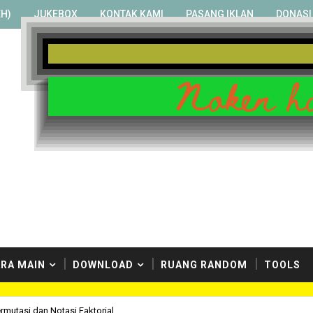
H)
JUKEBOX
KONTAK KAMI
PASANG IKLAN
DONASI
Noken ho
RA MAIN
DOWNLOAD
RUANG RANDOM
TOOLS
ermutasi dan Notasi Faktorial