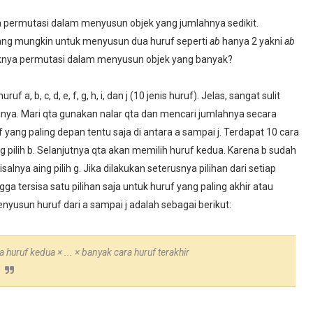
 permutasi dalam menyusun objek yang jumlahnya sedikit.
ang mungkin untuk menyusun dua huruf seperti
ab
hanya 2 yakni
ab
knya permutasi dalam menyusun objek yang banyak?
 a, b, c, d, e, f, g, h, i, dan j (10 jenis huruf). Jelas, sangat sulit
ya. Mari qta gunakan nalar qta dan mencari jumlahnya secara
f yang paling depan tentu saja di antara a sampai j. Terdapat 10 cara
g pilih b. Selanjutnya qta akan memilih huruf kedua. Karena b sudah
salnya aing pilih g. Jika dilakukan seterusnya pilihan dari setiap
ga tersisa satu pilihan saja untuk huruf yang paling akhir atau
enyusun huruf dari a sampai j adalah sebagai berikut:
a huruf kedua
× ...
× banyak cara huruf terakhir