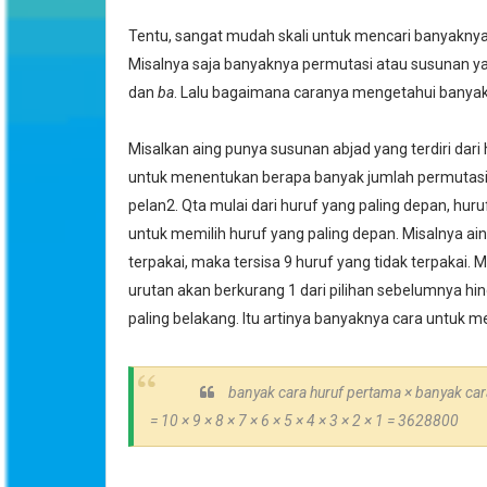
Tentu, sangat mudah skali untuk mencari banyaknya
Misalnya saja banyaknya permutasi atau susunan y
dan
ba
. Lalu bagaimana caranya mengetahui banya
Misalkan aing punya susunan abjad yang terdiri dari huruf
untuk menentukan berapa banyak jumlah permutasin
pelan2. Qta mulai dari huruf yang paling depan, huru
untuk memilih huruf yang paling depan. Misalnya ain
terpakai, maka tersisa 9 huruf yang tidak terpakai. Mi
urutan akan berkurang 1 dari pilihan sebelumnya hing
paling belakang. Itu artinya banyaknya cara untuk m
banyak cara huruf pertama
× banyak car
= 10
× 9
× 8
× 7
× 6
× 5
× 4
× 3
× 2
× 1
=
3628800