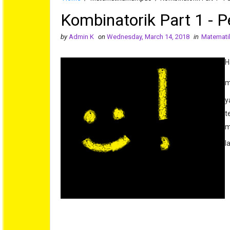
Kombinatorik Part 1 - P
by
Admin K
on
Wednesday, March 14, 2018
in
Matemat
H
m
y
t
m
l