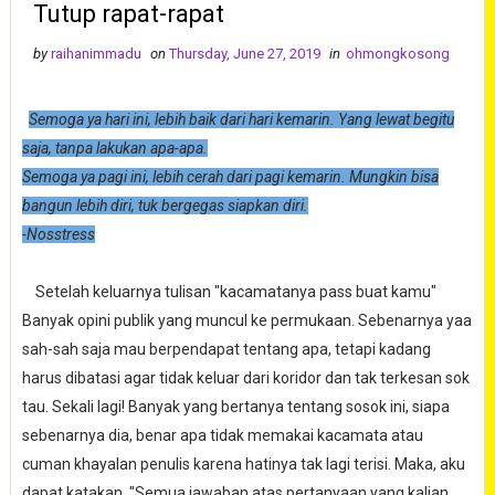
Tutup rapat-rapat
by
raihanimmadu
on
Thursday, June 27, 2019
in
ohmongkosong
Semoga ya hari ini, lebih baik dari hari kemarin. Y
ang lewat begitu
saja, tanpa lakukan apa-apa.
Semoga ya pagi ini, lebih cerah dari pagi kemarin. Mu
ngkin bisa
bangun lebih diri, tuk bergegas siapkan diri.
-Nosstress
Setelah keluarnya tulisan "kacamatanya pass buat kamu"
Banyak opini publik yang muncul ke permukaan. Sebenarnya yaa
sah-sah saja mau berpendapat tentang apa, tetapi kadang
harus dibatasi agar tidak keluar dari koridor dan tak terkesan sok
tau. Sekali lagi! Banyak yang bertanya tentang sosok ini, siapa
sebenarnya dia, benar apa tidak memakai kacamata atau
cuman khayalan penulis karena hatinya tak lagi terisi. Maka, aku
dapat katakan, "Semua jawaban atas pertanyaan yang kalian