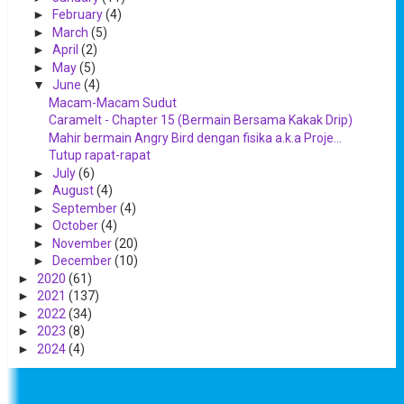
►
February
(4)
►
March
(5)
►
April
(2)
►
May
(5)
▼
June
(4)
Macam-Macam Sudut
Caramelt - Chapter 15 (Bermain Bersama Kakak Drip)
Mahir bermain Angry Bird dengan fisika a.k.a Proje...
Tutup rapat-rapat
►
July
(6)
►
August
(4)
►
September
(4)
►
October
(4)
►
November
(20)
►
December
(10)
►
2020
(61)
►
2021
(137)
►
2022
(34)
►
2023
(8)
►
2024
(4)