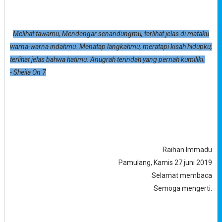
Melihat tawamu, Mendengar senandungmu, terlihat jelas di mataku
warna-warna indahmu. Menatap langkahmu, meratapi kisah hidupku,
terlihat jelas bahwa hatimu. Anugrah terindah yang pernah kumiliki.
- Sheila On 7
Raihan Immadu
Pamulang, Kamis 27 juni 2019
Selamat membaca
Semoga mengerti.