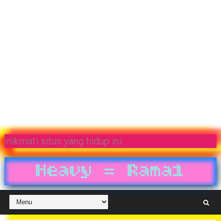
ulis-penulis kami. Selamat menikmati situs yang hi
Heavy = Ramai