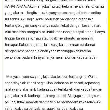
wanita dan pria, bukannya begitu?!! Hah! Dasar lambe turah
HAHAHAHAA. Aku menyukaimu tapi belum mencintaimu. Kamu
yang aku rasa begitu lucu, kayanya pass menjadi bahan setiap
tulisanku. Aku ingin sekali merubah pandangan orang lain
tentang blog ini yang katanya sudah lekat dengan kesendirian.
Aku rasa bisa, sangat bisa untuk merubah persepsi orang. Hanya
tinggal kamu saja, mau atau tidak membantu harapan ini
tercapai. Kalau mau mari lakukan, jika tidak mari berdamai
dengan kesenangan. Sebab yang meninggalkan karena
penolakan pada akhirnya hanya menimbulkan kepatahatian.
Menyusuri semua yang bisa aku telusuri tentangmu. Walau
sepertinya aku tidak begitu lihai dalam hal mencari, sepasang
mata yang aku miliki kadang tidak terlalu jeli, dan kedua tangan
yang aku miliki kadang tidak begitu teliti. Aku juga kadang suka
pelupa, tidak sabaran dan tidak bisa memedam kekesalan. Aku
yang tidak bisa banyak hal, agaknya juga tidak bisa