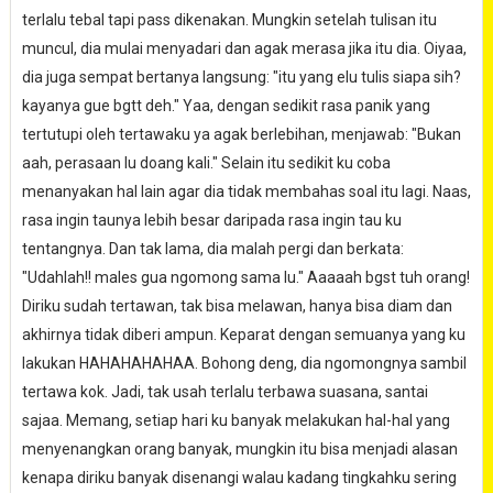
terlalu tebal tapi pass dikenakan. Mungkin setelah tulisan itu
muncul, dia mulai menyadari dan agak merasa jika itu dia. Oiyaa,
dia juga sempat bertanya langsung: "itu yang elu tulis siapa sih?
kayanya gue bgtt deh." Yaa, dengan sedikit rasa panik yang
tertutupi oleh tertawaku ya agak berlebihan, menjawab: "Bukan
aah, perasaan lu doang kali." Selain itu sedikit ku coba
menanyakan hal lain agar dia tidak membahas soal itu lagi. Naas,
rasa ingin taunya lebih besar daripada rasa ingin tau ku
tentangnya. Dan tak lama, dia malah pergi dan berkata:
"Udahlah!! males gua ngomong sama lu." Aaaaah bgst tuh orang!
Diriku sudah tertawan, tak bisa melawan, hanya bisa diam dan
akhirnya tidak diberi ampun. Keparat dengan semuanya yang ku
lakukan HAHAHAHAHAA. Bohong deng, dia ngomongnya sambil
tertawa kok. Jadi, tak usah terlalu terbawa suasana, santai
sajaa. Memang, setiap hari ku banyak melakukan hal-hal yang
menyenangkan orang banyak, mungkin itu bisa menjadi alasan
kenapa diriku banyak disenangi walau kadang tingkahku sering