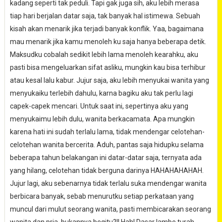
kadang seperti tak peduli. Tapi gak juga sih, aku lebih merasa
tiap hari berjalan datar saja, tak banyak hal istimewa. Sebuah
kisah akan menarik jika terjadi banyak konflik. Yaa, bagaimana
mau menarik jika kamu menoleh ku saja hanya beberapa detik.
Maksudku cobalah sedikit lebih lama menoleh kearahku, aku
pasti bisa mengeluarkan sifat asliku, mungkin kau bisa terhibur
atau kesal lalu kabur. Jujur saja, aku lebih menyukai wanita yang
menyukaiku terlebih dahulu, karna bagiku aku tak perlu lagi
capek-capek mencari. Untuk saat ini, sepertinya aku yang
menyukaimu lebih dulu, wanita berkacamata. Apa mungkin
karena hati ini sudah terlalu lama, tidak mendengar celotehan-
celotehan wanita bercerita. Aduh, pantas saja hidupku selama
beberapa tahun belakangan ini datar-datar saja, ternyata ada
yang hilang, celotehan tidak berguna darinya HAHAHAHAHAH.
Jujur lagi, aku sebenarnya tidak terlalu suka mendengar wanita
berbicara banyak, sebab menurutku setiap perkataan yang
muncul dari mulut seorang wanita, pasti membicarakan seorang