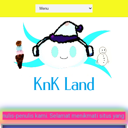
n postingan berbahaya dari penulis-penulis kami. S