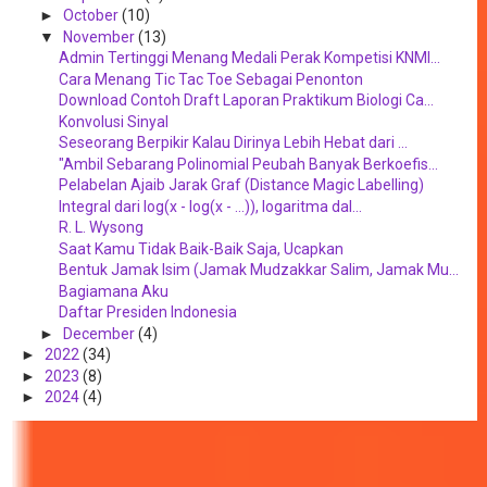
►
October
(10)
▼
November
(13)
Admin Tertinggi Menang Medali Perak Kompetisi KNMI...
Cara Menang Tic Tac Toe Sebagai Penonton
Download Contoh Draft Laporan Praktikum Biologi Ca...
Konvolusi Sinyal
Seseorang Berpikir Kalau Dirinya Lebih Hebat dari ...
"Ambil Sebarang Polinomial Peubah Banyak Berkoefis...
Pelabelan Ajaib Jarak Graf (Distance Magic Labelling)
Integral dari log(x - log(x - ...)), logaritma dal...
R. L. Wysong
Saat Kamu Tidak Baik-Baik Saja, Ucapkan
Bentuk Jamak Isim (Jamak Mudzakkar Salim, Jamak Mu...
Bagiamana Aku
Daftar Presiden Indonesia
►
December
(4)
►
2022
(34)
►
2023
(8)
►
2024
(4)