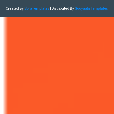
Created By
SoraTemplates
| Distributed By
Gooyaabi Templates