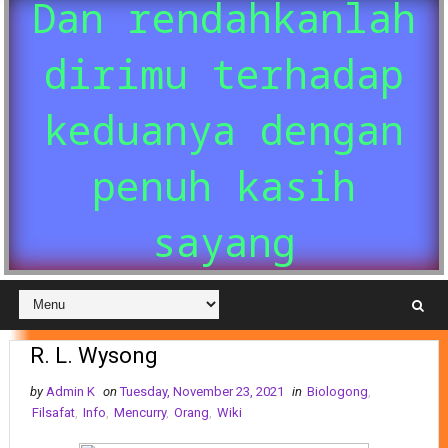
Dan rendahkanlah
dirimu terhadap
keduanya dengan
penuh kasih
sayang
R. L. Wysong
by
Admin K
on
Tuesday, November 23, 2021
in
Biologong
,
Filsafat
,
Info
,
Mencurry
,
Orang
,
Wiki