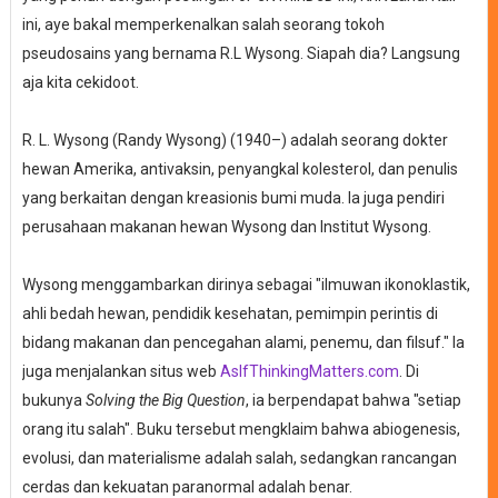
ini, aye bakal memperkenalkan salah seorang tokoh
pseudosains yang bernama R.L Wysong. Siapah dia? Langsung
aja kita cekidoot.
R. L. Wysong (Randy Wysong) (1940–) adalah seorang dokter
hewan Amerika, antivaksin, penyangkal kolesterol, dan penulis
yang berkaitan dengan kreasionis bumi muda.
Ia juga pendiri
perusahaan makanan hewan Wysong dan Institut Wysong.
Wysong menggambarkan dirinya sebagai "ilmuwan ikonoklastik,
ahli bedah hewan, pendidik kesehatan, pemimpin perintis di
bidang makanan dan pencegahan alami, penemu, dan filsuf." Ia
juga menjalankan situs web
AsIfThinkingMatters.com
.
Di
bukunya
Solving the Big Question
, ia berpendapat bahwa "setiap
orang itu salah".
Buku tersebut mengklaim bahwa abiogenesis,
evolusi, dan materialisme adalah salah, sedangkan rancangan
cerdas dan kekuatan paranormal adalah benar.