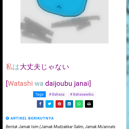
私
は
大丈夫じゃない
[
Watashi
wa
daijoubu janai]
Tags
# Bahasa
# Bahasawibu
ARTIKEL BERIKUTNYA
Bentuk Jamak Isim (Jamak Mudzakkar Salim, Jamak Mu'annats