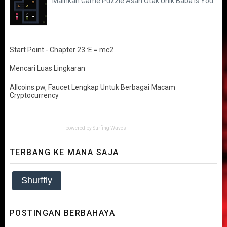
Mainkan Game Puzzle Asah Otak Unik Baba is You
Start Point - Chapter 23 :E = mc2
Mencari Luas Lingkaran
Allcoins.pw, Faucet Lengkap Untuk Berbagai Macam
Cryptocurrency
powered by
Surfing Waves
TERBANG KE MANA SAJA
Shurffly
POSTINGAN BERBAHAYA