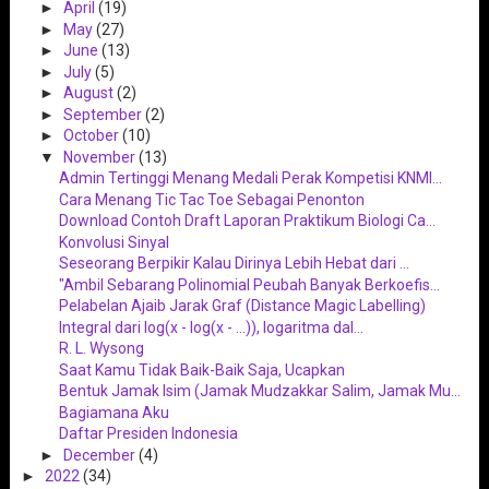
►
April
(19)
►
May
(27)
►
June
(13)
►
July
(5)
►
August
(2)
►
September
(2)
►
October
(10)
▼
November
(13)
Admin Tertinggi Menang Medali Perak Kompetisi KNMI...
Cara Menang Tic Tac Toe Sebagai Penonton
Download Contoh Draft Laporan Praktikum Biologi Ca...
Konvolusi Sinyal
Seseorang Berpikir Kalau Dirinya Lebih Hebat dari ...
"Ambil Sebarang Polinomial Peubah Banyak Berkoefis...
Pelabelan Ajaib Jarak Graf (Distance Magic Labelling)
Integral dari log(x - log(x - ...)), logaritma dal...
R. L. Wysong
Saat Kamu Tidak Baik-Baik Saja, Ucapkan
Bentuk Jamak Isim (Jamak Mudzakkar Salim, Jamak Mu...
Bagiamana Aku
Daftar Presiden Indonesia
►
December
(4)
►
2022
(34)