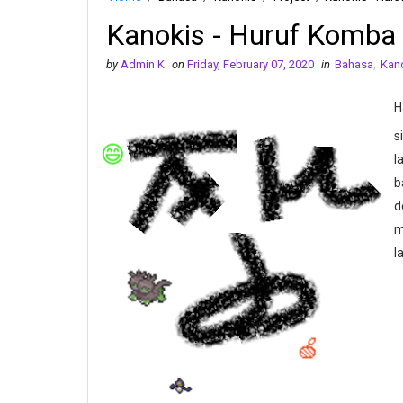
Kanokis - Huruf Komba
by
Admin K
on
Friday, February 07, 2020
in
Bahasa
,
Kan
H
s
😄
l
b
d
m
l
🍏