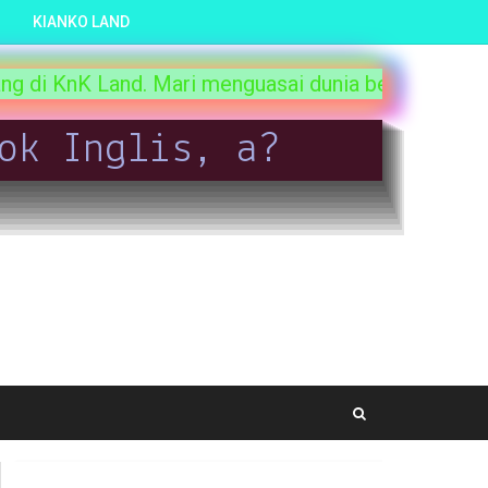
KIANKO LAND
ri menguasai dunia bersama kami. Disini kalian bis
ok Inglis, a?