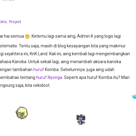
okis
,
Project
ai hai semua
. Ketemu lagi sama aing, Admin K yang logis lagi
istematis. Tentu saja, masih di blog kesayangan kita yang makmur
agi sejahtera ini, KnK Land. Kali ini, aing kembali lagi mengembangkan
ahasa Kanoka. Untuk sekali lagi, aing menambah aksara kanoka
engan tambahan
huruf
Komba. Sebelumnya juga aing udah
embahas tentang
huruf Nyonga
. Seperti apa huruf Komba itu? Mari
angsung saja, kita cekidoot.