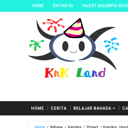
HOME
DAFTAR ISI
FAUCET (NGUMPUL RECE
HOME
CERITA
BELAJAR BAHASA
CA
Home
/
Bahasa
/
Kanokis
/
Project
/
Kanokis - Hur