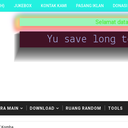
H)
JUKEBOX
KONTAK KAMI
PASANG IKLAN
DONASI
Selamat datang di KnK Land. Ma
Yu save long t
RA MAIN
DOWNLOAD
RUANG RANDOM
TOOLS
uf Komba