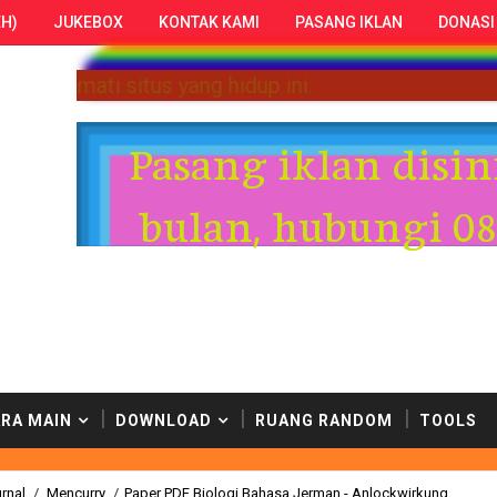
H)
JUKEBOX
KONTAK KAMI
PASANG IKLAN
DONASI
enulis-penulis kami. Selamat menikmati situs yang 
Pasang iklan disin
bulan, hubungi 08
RA MAIN
DOWNLOAD
RUANG RANDOM
TOOLS
rnal
/
Mencurry
/
Paper PDF Biologi Bahasa Jerman - Anlockwirkung