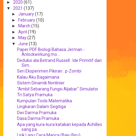
►
2020
(61)
▼
2021
(137)
►
January
(17)
►
February
(10)
►
March
(15)
►
April
(19)
►
May
(27)
▼
June
(13)
Paper PDF Biologi Bahasa Jerman -
Anlockwirkung mo...
Deduksi ala Betrand Russell : Ide Primitif dan
Sim...
Seri Eksperimen Pikiran : p-Zombi
Kalau Aku Bagaimana
Sistem Dinamik Nonlinier
"Ambil Sebarang Fungsi Aljabar" Simulator
Tri Satya Pramuka
Kumpulan Tools Matematika
Lingkaran Dalam Segitiga
Dwi Darma Pramuka
Dasa Darma Pramuka
Apa yang kura-kura katakan kepada Achilles
sang pa...
Lirik Lagu Caca Marica (Baju Biru)