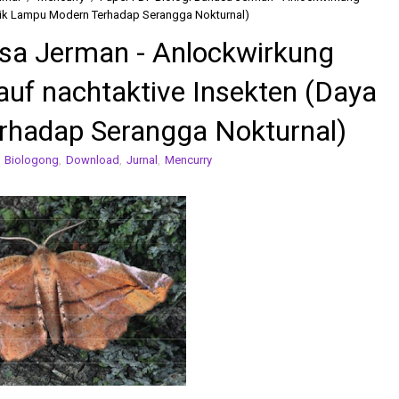
arik Lampu Modern Terhadap Serangga Nokturnal)
sa Jerman - Anlockwirkung
auf nachtaktive Insekten (Daya
rhadap Serangga Nokturnal)
,
Biologong
,
Download
,
Jurnal
,
Mencurry