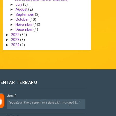
►
July
(5)
►
August
(2)
►
September
(2)
►
October
(10)
►
November
(13)
►
December
(4)
►
2022
(34)
►
2023
(8)
►
2024
(4)
ENTAR TERBARU
Josaf
"update-an livery seperti ini selalu bikin motogp13..."