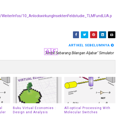
DF/WeiterInfos/10_AnlockwirkungInsektenFeldstudie_TLMFundLUA.p
ARTIKEL SEBELUMNYA
"Ambil Sebarang Bilangan Aljabar" Simulator
🇦🇫
al
Buku Virtual Economies :
All-optical Processing With
uler
Design and Analysis
Molecular Switches