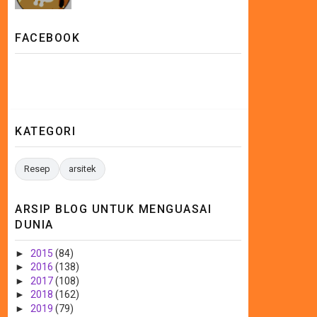
FACEBOOK
KATEGORI
Resep
arsitek
ARSIP BLOG UNTUK MENGUASAI
DUNIA
►
2015
(84)
►
2016
(138)
►
2017
(108)
►
2018
(162)
►
2019
(79)