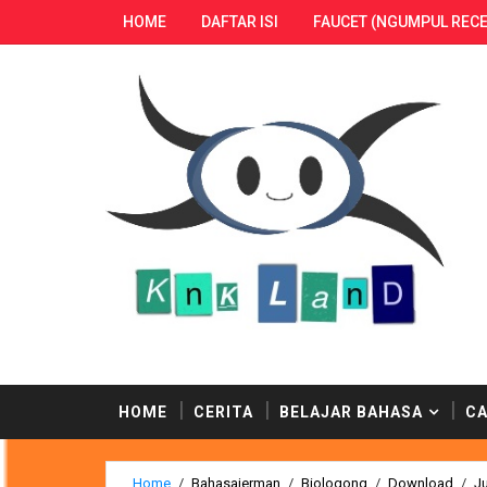
HOME
DAFTAR ISI
FAUCET (NGUMPUL RECE
 bisa menemukan ratusan postingan berbahaya dari p
HOME
CERITA
BELAJAR BAHASA
CA
Home
/
Bahasajerman
/
Biologong
/
Download
/
Ju