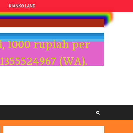
KIANKO LAND
hidup ini.
i, 1000 rupiah per
1355524967 (WA).