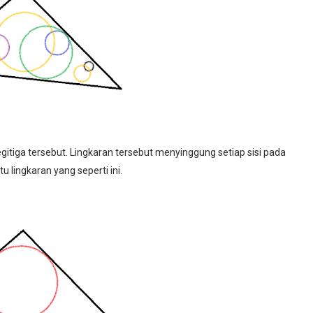
gitiga tersebut. Lingkaran tersebut menyinggung setiap sisi pada
u lingkaran yang seperti ini.