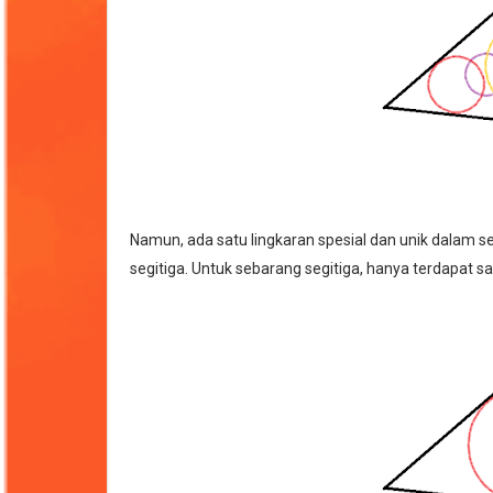
Namun, ada satu lingkaran spesial dan unik dalam se
segitiga. Untuk sebarang segitiga, hanya terdapat sat