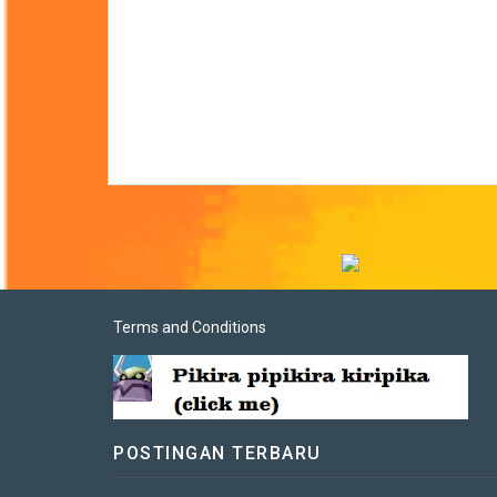
Terms and Conditions
POSTINGAN TERBARU