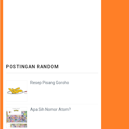
POSTINGAN RANDOM
Resep Pisang Goroho
Apa Sih Nomor Atom?