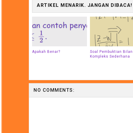
ARTIKEL MENARIK. JANGAN DIBACA!
Apakah Benar?
Soal Pembuktian Bila
Kompleks Sederhana
NO COMMENTS: