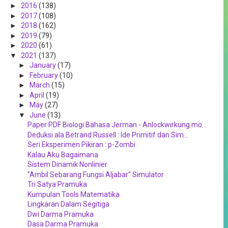
►
2016
(138)
►
2017
(108)
►
2018
(162)
►
2019
(79)
►
2020
(61)
▼
2021
(137)
►
January
(17)
►
February
(10)
►
March
(15)
►
April
(19)
►
May
(27)
▼
June
(13)
Paper PDF Biologi Bahasa Jerman - Anlockwirkung mo...
Deduksi ala Betrand Russell : Ide Primitif dan Sim...
Seri Eksperimen Pikiran : p-Zombi
Kalau Aku Bagaimana
Sistem Dinamik Nonlinier
"Ambil Sebarang Fungsi Aljabar" Simulator
Tri Satya Pramuka
Kumpulan Tools Matematika
Lingkaran Dalam Segitiga
Dwi Darma Pramuka
Dasa Darma Pramuka