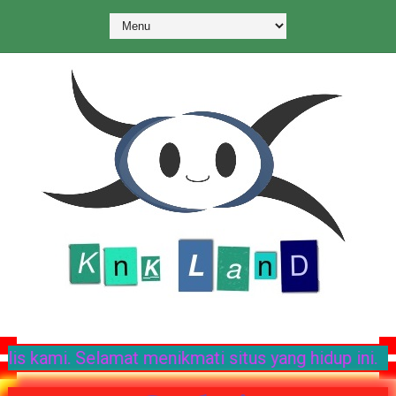
rbahaya dari penulis-penulis kami. Selamat menikma