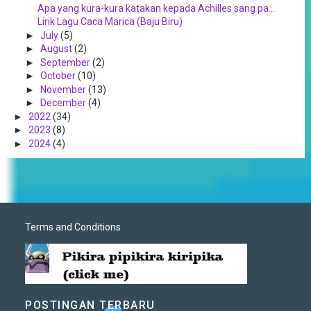
Apa yang kura-kura katakan kepada Achilles sang pa...
Lirik Lagu Caca Marica (Baju Biru)
►
July
(5)
►
August
(2)
►
September
(2)
►
October
(10)
►
November
(13)
►
December
(4)
►
2022
(34)
►
2023
(8)
►
2024
(4)
Terms and Conditions
POSTINGAN TERBARU