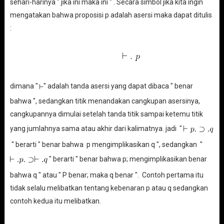
sehari-harinya " jika ini maka ini " . Secara simbol jika kita ingin
mengatakan bahwa proposisi p adalah asersi maka dapat ditulis
:
dimana "
" adalah tanda asersi yang dapat dibaca " benar
bahwa ", sedangkan titik menandakan cangkupan asersinya,
cangkupannya dimulai setelah tanda titik sampai ketemu titik
yang jumlahnya sama atau akhir dari kalimatnya. jadi "
" berarti " benar bahwa p mengimplikasikan q ", sedangkan "
" berarti " benar bahwa p; mengimplikasikan benar
bahwa q " atau " P benar; maka q benar ". Contoh pertama itu
tidak selalu melibatkan tentang kebenaran p atau q sedangkan
contoh kedua itu melibatkan.