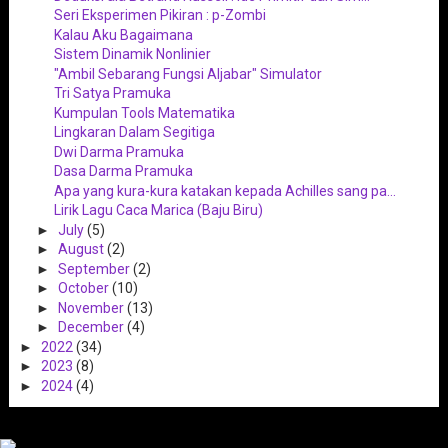
Seri Eksperimen Pikiran : p-Zombi
Kalau Aku Bagaimana
Sistem Dinamik Nonlinier
"Ambil Sebarang Fungsi Aljabar" Simulator
Tri Satya Pramuka
Kumpulan Tools Matematika
Lingkaran Dalam Segitiga
Dwi Darma Pramuka
Dasa Darma Pramuka
Apa yang kura-kura katakan kepada Achilles sang pa...
Lirik Lagu Caca Marica (Baju Biru)
►
July
(5)
►
August
(2)
►
September
(2)
►
October
(10)
►
November
(13)
►
December
(4)
►
2022
(34)
►
2023
(8)
►
2024
(4)