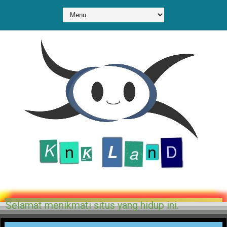
 dari penulis-penulis kami. Selamat menikmati situ