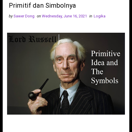
Primitif dan Simbolnya
by
Sawer Dong
on
Wednesday, June 16, 2021
in
Logika