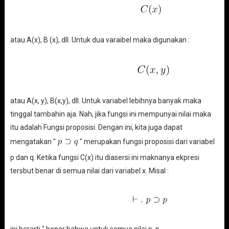
atau A(x), B (x), dll. Untuk dua varaibel maka digunakan :
atau A(x, y), B(x,y), dll. Untuk variabel lebihnya banyak maka
tinggal tambahin aja. Nah, jika fungsi ini mempunyai nilai maka
itu adalah Fungsi proposisi. Dengan ini, kita juga dapat
mengatakan "
" merupakan fungsi proposisi dari variabel
p dan q. Ketika fungsi C(x) itu diasersi ini maknanya ekpresi
tersbut benar di semua nilai dari variabel x. Misal :
ini berarti " benar bahwa untuk semua nilai p, p