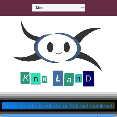
 menemukan ratusan postingan berbahaya dari penulis