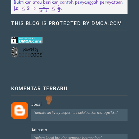
THIS BLOG IS PROTECTED BY DMCA.COM
KOMENTAR TERBARU
Josaf
"update-an livery seperti ini selalu bikin motogp13..."
Artistoto
"salam kenal bro dan semoga bermanfaat"