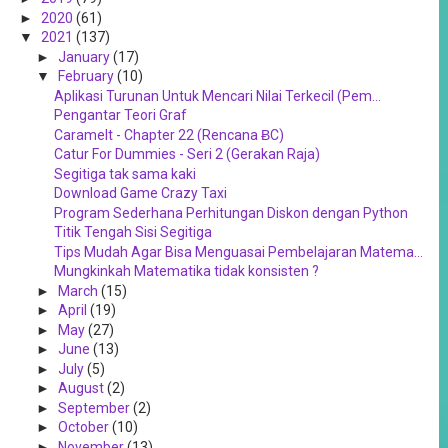
►
2020
(61)
▼
2021
(137)
►
January
(17)
▼
February
(10)
Aplikasi Turunan Untuk Mencari Nilai Terkecil (Pem...
Pengantar Teori Graf
Caramelt - Chapter 22 (Rencana ɃC)
Catur For Dummies - Seri 2 (Gerakan Raja)
Segitiga tak sama kaki
Download Game Crazy Taxi
Program Sederhana Perhitungan Diskon dengan Python
Titik Tengah Sisi Segitiga
Tips Mudah Agar Bisa Menguasai Pembelajaran Matema...
Mungkinkah Matematika tidak konsisten ?
►
March
(15)
►
April
(19)
►
May
(27)
►
June
(13)
►
July
(5)
►
August
(2)
►
September
(2)
►
October
(10)
►
November
(13)