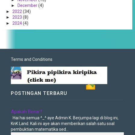
►
December
(4)
►
2022
(34)
►
2023
(8)
►
2024
(4)
Terms and Conditions
POSTINGAN TERBARU
Apakah Benar?
Hai hai semua ^_^ aye Admin K. Berjumpa lagi di blog ini,
KnK Land. Kali ini aye akan memberikan salah satu soal
pembuktian matematika sed...