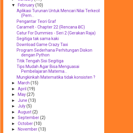
▼
February
(10)
Aplikasi Turunan Untuk Mencari Nilai Terkecil
(Pem...
Pengantar Teori Graf
Caramelt - Chapter 22 (Rencana ɃC)
Catur For Dummies - Seri 2 (Gerakan Raja)
Segitiga tak sama kaki
Download Game Crazy Taxi
Program Sederhana Perhitungan Diskon
dengan Python
Titik Tengah Sisi Segitiga
Tips Mudah Agar Bisa Menguasai
Pembelajaran Matema...
Mungkinkah Matematika tidak konsisten ?
►
March
(15)
►
April
(19)
►
May
(27)
►
June
(13)
►
July
(5)
►
August
(2)
►
September
(2)
►
October
(10)
►
November
(13)