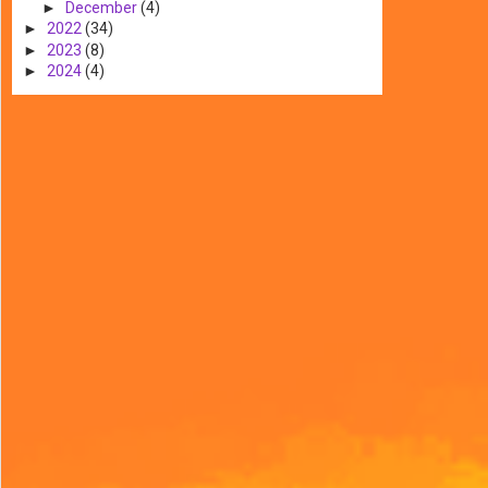
►
December
(4)
►
2022
(34)
►
2023
(8)
►
2024
(4)