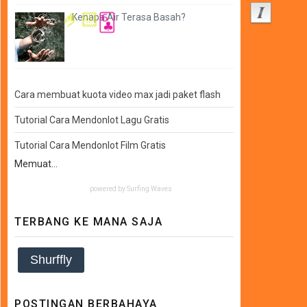
Kenapa Air Terasa Basah?
🤌🏻
🃖
Cara membuat kuota video max jadi paket flash
Tutorial Cara Mendonlot Lagu Gratis
Tutorial Cara Mendonlot Film Gratis
Memuat...
powered by
Surfing Waves
TERBANG KE MANA SAJA
Shurffly
POSTINGAN BERBAHAYA