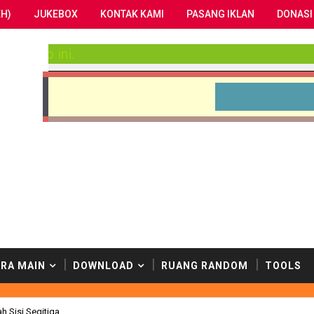
H)
JUKEBOX
KONTAK KAMI
PASANG IKLAN
DONASI
enulis kami. Selamat menikmati situs yang hidup ini
Seni adala
RA MAIN
DOWNLOAD
RUANG RANDOM
TOOLS
ah Sisi Segitiga