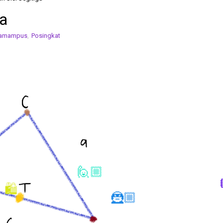
ga
kamampus
,
Posingkat
🙋🏼
🛍
🦹🏼