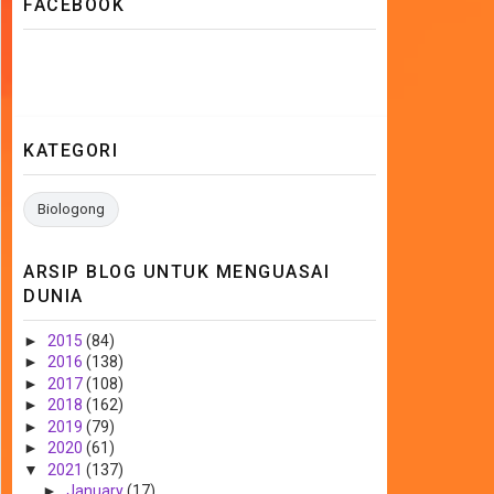
FACEBOOK
KATEGORI
Biologong
ARSIP BLOG UNTUK MENGUASAI
DUNIA
►
2015
(84)
►
2016
(138)
►
2017
(108)
►
2018
(162)
►
2019
(79)
►
2020
(61)
▼
2021
(137)
►
January
(17)