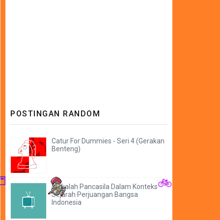
POSTINGAN RANDOM
Catur For Dummies - Seri 4 (Gerakan
Benteng)
Makalah Pancasila Dalam Konteks
📒
Sejarah Perjuangan Bangsa
🚲
Indonesia