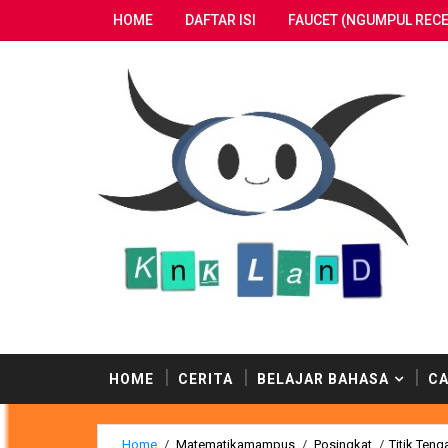
HOME
DAFTAR ISI
FAUCET (NGUMPUL RECE
nemukan ratusan postingan berbahaya dari penulis-p
HOME
CERITA
BELAJAR BAHASA
CA
Home
/
Matematikamampus
/
Posingkat
/
Titik Teng