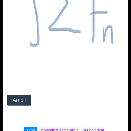
Ambil
Tags
# Matematikamampus
# Posingkat