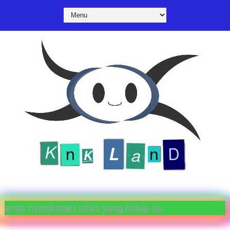
 penulis-penulis kami. Selamat menikmati situs yan