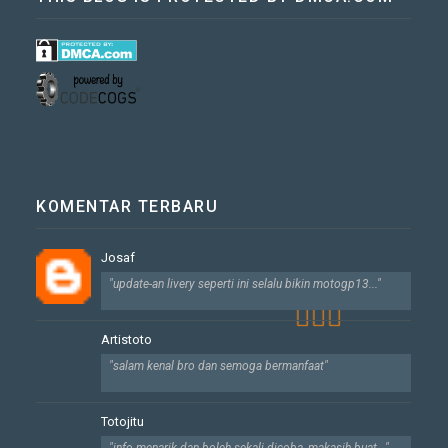
🧘🏻‍♂️
KOMENTAR TERBARU
Josaf
"update-an livery seperti ini selalu bikin motogp13..."
Artistoto
"salam kenal bro dan semoga bermanfaat"
Totojitu