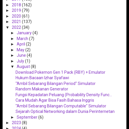
►
2018
(162)
►
2019
(79)
►
2020
(61)
►
2021
(137)
▼
2022
(34)
►
January
(4)
►
March
(7)
►
April
(2)
►
May
(2)
►
June
(4)
►
July
(1)
▼
August
(8)
Download Pokemon Gen 1 Pack (RBY) + Emulator
Hukum Bacaan Izhar Syafawi
"Ambil Sebarang Bilangan Period" Simulator
Random Makanan Generator
Fungsi Kepadatan Peluang (Probability Density Func...
Cara Mudah Agar Bisa Fasih Bahasa Inggris
"Ambil Sebarang Bilangan Computable" Simulator
Sejarah Optical Networking dalam Dunia Perinternetan
►
September
(6)
►
2023
(8)
►
2024
(4)