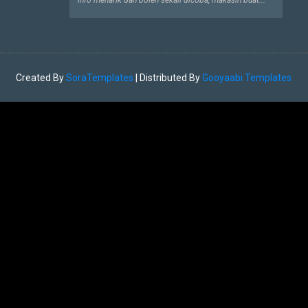
"info menarik dan boleh sekali dicoba, makasih buat..."
Created By
SoraTemplates
| Distributed By
Gooyaabi Templates