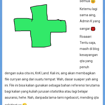
semua
.
Ketemu lagi
sama aing,
Admin K yang
sangar
Roaaarr.
Tentu saja,
masih di blog
kesayangan
qta yang
penuh
dengan suka cita ini, KnK Land. Kali ini, aing akan membagikan
file curryan aing dari suatu tempat. Wah, dasar suaiper yah aing
ini. File ini bisa kalian gunakan sebagai bahan referensi terutama
bagi kalian yang kuliah jurusan statistika atau lagi belajar
asuransi, hehe. Nah, daripada lama-lami ngebacot, mending qta
cekidoot uy
.