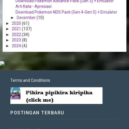
Download Pokemon Advance Pack (Gen 3) + Emulator
Arti Kata - Apresiasi
Download Pokemon NDS Pack (Gen 4-Gen 5) + Emulator
►
December
(10)
►
2020
(61)
►
2021
(137)
►
2022
(34)
►
2023
(8)
►
2024
(4)
Terms and Conditions
POSTINGAN TERBARU