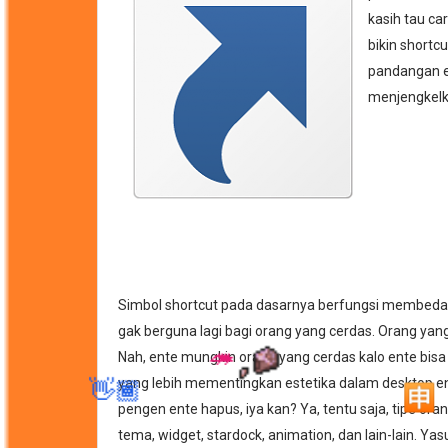
kasih tau ca
bikin shortcu
pandangan e
menjengkelka
Simbol shortcut pada dasarnya berfungsi membedaka
gak berguna lagi bagi orang yang cerdas. Orang yan
Nah, ente mungkin orang yang cerdas kalo ente bisa 
yang lebih mementingkan estetika dalam desktop 
pengen ente hapus, iya kan? Ya, tentu saja, tipe o
🦔
tema, widget, stardock, animation, dan lain-lain. 