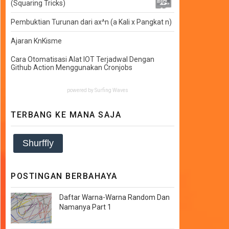
(Squaring Tricks)
Pembuktian Turunan dari ax^n (a Kali x Pangkat n)
Ajaran KnKisme
Cara Otomatisasi Alat IOT Terjadwal Dengan
Github Action Menggunakan Cronjobs
powered by
Surfing Waves
TERBANG KE MANA SAJA
Shurffly
POSTINGAN BERBAHAYA
Daftar Warna-Warna Random Dan
Namanya Part 1