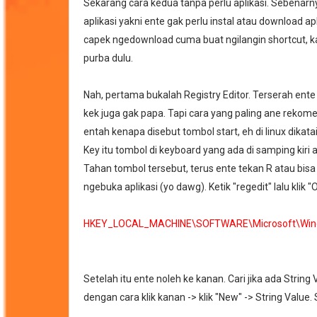
Sekarang cara kedua tanpa perlu aplikasi. Sebenarny
aplikasi yakni ente gak perlu instal atau download ap
capek ngedownload cuma buat ngilangin shortcut, ka
purba dulu.
Nah, pertama bukalah Registry Editor. Terserah ente 
kek juga gak papa. Tapi cara yang paling ane rekome
entah kenapa disebut tombol start, eh di linux dika
Key itu tombol di keyboard yang ada di samping kiri
Tahan tombol tersebut, terus ente tekan R atau bisa
ngebuka aplikasi (yo dawg). Ketik "regedit" lalu klik
HKEY_LOCAL_MACHINE\SOFTWARE\Microsoft\Window
Setelah itu ente noleh ke kanan. Cari jika ada Str
dengan cara klik kanan -> klik "New" -> String Value