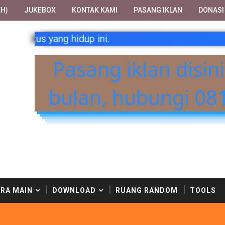
H)
JUKEBOX
KONTAK KAMI
PASANG IKLAN
DONASI
dari penulis-penulis kami. Selamat menikmati situs
Pasang iklan disin
bulan, hubungi 08
RA MAIN
DOWNLOAD
RUANG RANDOM
TOOLS