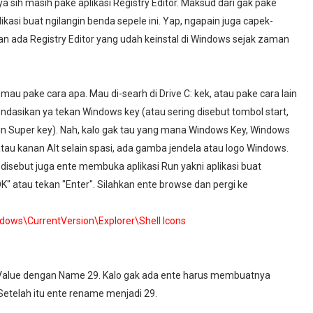
a sih masih pake aplikasi Registry Editor. Maksud dari gak pake
likasi buat ngilangin benda sepele ini. Yap, ngapain juga capek-
n ada Registry Editor yang udah keinstal di Windows sejak zaman
mau pake cara apa. Mau di-searh di Drive C: kek, atau pake cara lain
ndasikan ya tekan Windows key (atau sering disebut tombol start,
tain Super key). Nah, kalo gak tau yang mana Windows Key, Windows
 atau kanan Alt selain spasi, ada gamba jendela atau logo Windows.
 disebut juga ente membuka aplikasi Run yakni aplikasi buat
 "OK" atau tekan "Enter". Silahkan ente browse dan pergi ke
s\CurrentVersion\Explorer\Shell Icons
ing Value dengan Name 29. Kalo gak ada ente harus membuatnya
. Setelah itu ente rename menjadi 29.