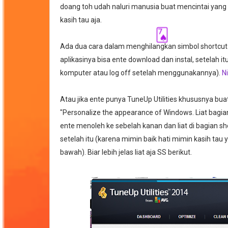
👋🏾
doang toh udah naluri manusia buat mencintai yan
kasih tau aja.
Ada dua cara dalam menghilangkan simbol shortcut
aplikasinya bisa ente download dan instal, setelah 
🂧
komputer atau log off setelah menggunakannya).
N
Atau jika ente punya TuneUp Utilities khususnya buat 
"Personalize the appearance of Windows. Liat bagian k
ente menoleh ke sebelah kanan dan liat di bagian sh
setelah itu (karena mimin baik hati mimin kasih tau 
bawah). Biar lebih jelas liat aja SS berikut.