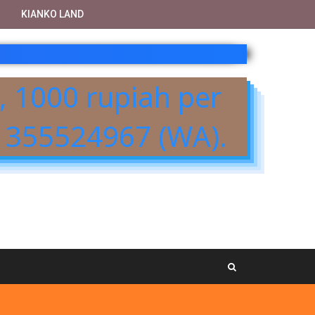
KIANKO LAND
 yang hidup ini.
i, 1000 rupiah per
1355524967 (WA).