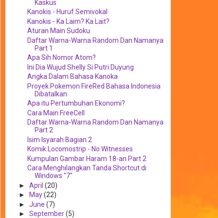
Kaskus
Kanokis - Huruf Semivokal
Kanokis - Ka Laim? Ka Lait?
Aturan Main Sudoku
Daftar Warna-Warna Random Dan Namanya
Part 1
Apa Sih Nomor Atom?
Ini Dia Wujud Shelly Si Putri Duyung
Angka Dalam Bahasa Kanoka
Proyek Pokemon FireRed Bahasa Indonesia
Dibatalkan
Apa itu Pertumbuhan Ekonomi?
Cara Main FreeCell
Daftar Warna-Warna Random Dan Namanya
Part 2
Isim Isyarah Bagian 2
Komik Locomostrip - No Witnesses
Kumpulan Gambar Haram 18-an Part 2
Cara Menghilangkan Tanda Shortcut di
Windows "7"
►
April
(20)
►
May
(22)
►
June
(7)
►
September
(5)