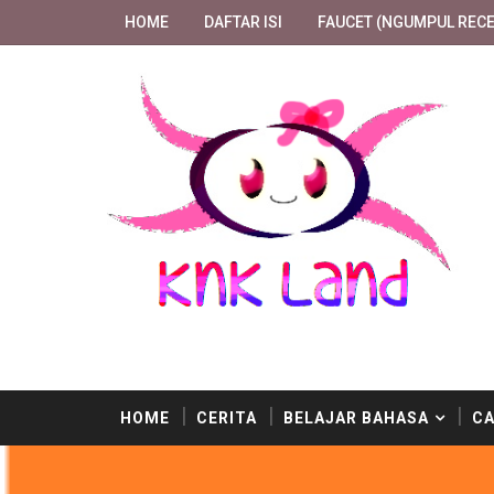
HOME
DAFTAR ISI
FAUCET (NGUMPUL RECE
kalian bisa menemukan ratusan postingan berbahaya 
HOME
CERITA
BELAJAR BAHASA
CA