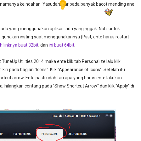
🔜
g namanya keindahan. Yasudah, daripada banyak bacot mending ane
 ada yang menggunakan aplikasi ada yang nggak. Nah, untuk
itu gunakan insting saat menggunakannya (Psst, ente harus restart
ih linknya buat 32bit
, dan
ini buat 64bit
.
TuneUp Utilities 2014 maka ente klik tab Personalize lalu klik
iri pada bagian "Icons". Klik "Appearance of Icons". Setelah itu
ortcut arrow. Ente pasti udah tau apa yang harus ente lakukan
ya, hilangkan centang pada "Show Shortcut Arrow" dan klik "Apply" di