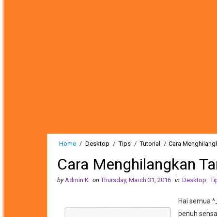
Home
/
Desktop
/
Tips
/
Tutorial
/
Cara Menghilangk
Cara Menghilangkan Tan
by
Admin K
on
Thursday, March 31, 2016
in
Desktop
,
Ti
Hai semua ^_
penuh sensas