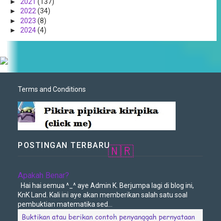
►
2021
(137)
►
2022
(34)
►
2023
(8)
►
2024
(4)
Terms and Conditions
POSTINGAN TERBARU
🇳🇷
Apakah Benar?
Hai hai semua ^_^ aye Admin K. Berjumpa lagi di blog ini,
KnK Land. Kali ini aye akan memberikan salah satu soal
pembuktian matematika sed...