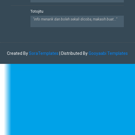
Totojitu
"info menarik dan boleh sekali dicoba, makasih buat..."
Created By
SoraTemplates
| Distributed By
Gooyaabi Templates