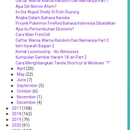
Daftar Warna-Warna Random Dan Namanya Part 1
Apa Sih Nomor Atom?
Ini Dia Wujud Shelly Si Putri Duyung
Angka Dalam Bahasa Kanoka
Proyek Pokemon FireRed Bahasa Indonesia Dibatalkan
Apa itu Pertumbuhan Ekonomi?
Cara Main FreeCell
Daftar Warna-Warna Random Dan Namanya Part 2
Isim Isyarah Bagian 2
Komik Locomostrip - No Witnesses
Kumpulan Gambar Haram 18-an Part 2
Cara Menghilangkan Tanda Shortcut di Windows "7"
►
April
(20)
►
May
(22)
►
June
(7)
►
September
(5)
►
October
(6)
►
November
(1)
►
December
(4)
►
2017
(108)
►
2018
(162)
►
2019
(79)
►
2020
(61)