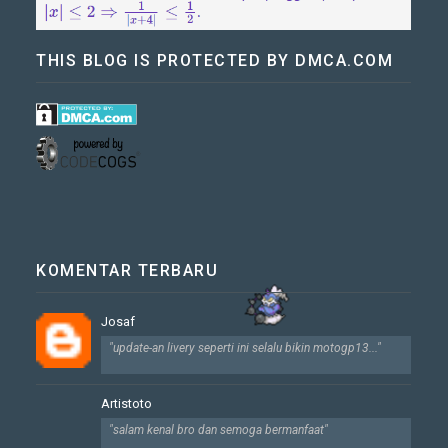
THIS BLOG IS PROTECTED BY DMCA.COM
KOMENTAR TERBARU
Josaf
"update-an livery seperti ini selalu bikin motogp13..."
Artistoto
"salam kenal bro dan semoga bermanfaat"