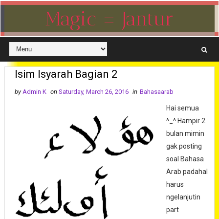
Magic = Jantur
Isim Isyarah Bagian 2
by
Admin K
on
Saturday, March 26, 2016
in
Bahasaarab
Hai semua
^_^ Hampir 2
bulan mimin
gak posting
soal Bahasa
Arab padahal
harus
ngelanjutin
part