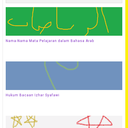
Nama-Nama Mata Pelajaran dalam Bahasa Arab
Hukum Bacaan Izhar Syafawi