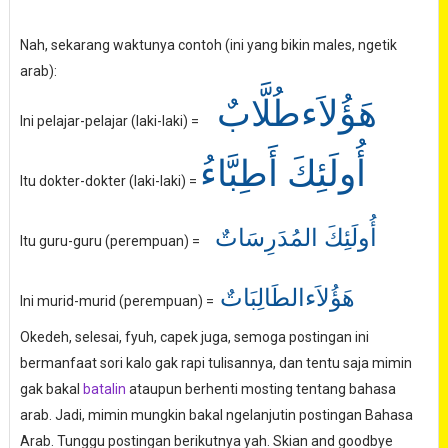
Nah, sekarang waktunya contoh (ini yang bikin males, ngetik
arab):
هَؤُلاَء
طُلَّابٌ
Ini pelajar-pelajar (laki-laki) =
أُولَئِكَ
أَطِبَّاءُ
Itu dokter-dokter (laki-laki) =
أُولَئِكَ المُدَرِسَاتٌ
Itu guru-guru (perempuan) =
هَؤُلاَءالطَالِبَاتٌ
Ini murid-murid (perempuan) =
Okedeh, selesai, fyuh, capek juga, semoga postingan ini
bermanfaat sori kalo gak rapi tulisannya, dan tentu saja mimin
gak bakal
batalin
ataupun berhenti mosting tentang bahasa
arab. Jadi, mimin mungkin bakal ngelanjutin postingan Bahasa
Arab. Tunggu postingan berikutnya yah. Skian and goodbye