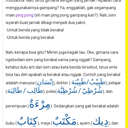
mutsanna. Nah, terus gimana dengan yang jamak? Apakah cara
menggunakannya gampang? Ya, enggaklah, gak segampang
main
ping pong
(eh main ping pong gampang kan?). Nah, isim
isyarah buat jamak dibagi menjadi dua yakni:
-Untuk benda yang tidak berakal
-Untuk benda yang berakal
Nah, kenapa bisa gitu? Mimin juga kagak tau. Oke, gimana cara
ngebedain isim yang berakal sama yang nggak? Gampang,
ketahui dulu arti dari isim atau kata benda tersebut, terus ente
bisa tau deh apakah ia berakal atau nggak. Contoh yang berakal
طَبِيْبٌ/طَبِيْبَة
نْسَان
إِ
adalah manusia (
), dokter (
), pelajar
طَالِبَة
/
طَالِب
شُرْطِيَّة
/
شُرْطِيّ
(
), polisi(
), dan
مِرْءَةٌ
perempuan (
). Sedangkan yang gak berakal adalah
دِيك
مَكْتَبٌ
كِتَابٌ
buku (
), meja (
), ayam (
), dan