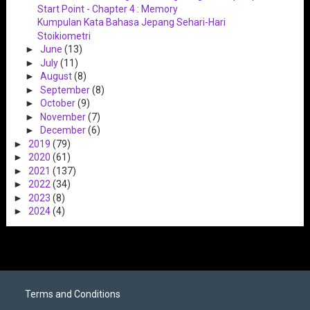
Start Point - Chapter 4 : Memory
Kumpulan Kata Bahasa Jepang Sehari-Hari
Stoikiometri
►
June
(13)
►
July
(11)
►
August
(8)
►
September
(8)
►
October
(9)
►
November
(7)
►
December
(6)
►
2019
(79)
►
2020
(61)
►
2021
(137)
►
2022
(34)
►
2023
(8)
►
2024
(4)
Terms and Conditions