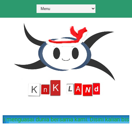
ang di KnK Land. Mari menguasai dunia bersama kami