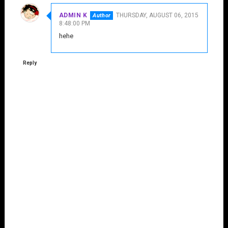
ADMIN K
THURSDAY, AUGUST 06, 2015
8:48:00 PM
hehe
Reply