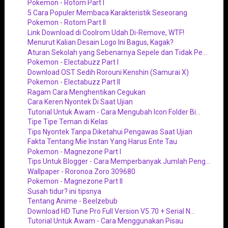
Pokemon - Rotom Part I
5 Cara Populer Membaca Karakteristik Seseorang
Pokemon - Rotom Part II
Link Download di Coolrom Udah Di-Remove, WTF!
Menurut Kalian Desain Logo Ini Bagus, Kagak?
Aturan Sekolah yang Sebenarnya Sepele dan Tidak Pe...
Pokemon - Electabuzz Part I
Download OST Sedih Rorouni Kenshin (Samurai X)
Pokemon - Electabuzz Part II
Ragam Cara Menghentikan Cegukan
Cara Keren Nyontek Di Saat Ujian
Tutorial Untuk Awam - Cara Mengubah Icon Folder Bi...
Tipe Tipe Teman di Kelas
Tips Nyontek Tanpa Diketahui Pengawas Saat Ujian
Fakta Tentang Mie Instan Yang Harus Ente Tau
Pokemon - Magnezone Part I
Tips Untuk Blogger - Cara Memperbanyak Jumlah Peng...
Wallpaper - Roronoa Zoro 309680
Pokemon - Magnezone Part II
Susah tidur? ini tipsnya
Tentang Anime - Beelzebub
Download HD Tune Pro Full Version V5.70 + Serial N...
Tutorial Untuk Awam - Cara Menggunakan Pisau