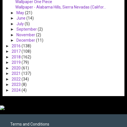
Wallpaper One Piece
Wallpaper - Alabama Hills, Sierra Nevadas (Califor...
►
May
(21)
►
June
(14)
►
July
(5)
►
September
(2)
►
November
(2)
►
December
(11)
►
2016
(138)
►
2017
(108)
►
2018
(162)
►
2019
(79)
►
2020
(61)
►
2021
(137)
►
2022
(34)
►
2023
(8)
►
2024
(4)
Terms and Conditions