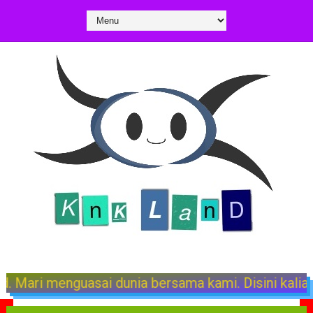
unia bersama kami. Disini kalian bisa menemukan ra