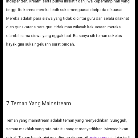
independen, kreatif, serta punya inisiatif dan jiwa kepemimpinan yang
tinggi. Itu karena mereka lebih suka menguasai daripada dikuasai.
Mereka adalah para siswa yang tidak dicintai guru dan selalu dilaknat
oleh guru karena para guru tidak mau wilayah kekuasaan mereka
diambil sama siswa yang nggak taat. Biasanya sih teman sekelas
kayak gini suka ngeluarin surat pindah.
7.Teman Yang Mainstream
Teman yang mainstream adalah teman yang menyedihkan. Sungguh,
semua makhluk yang rata-rata itu sangat menyedihkan. Menyedihkan
sekali. Teman kayak gini mendingan dipanggil
main game
aja biar jadi