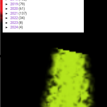
►
2019
(79)
►
2020
(61)
►
2021
(137)
►
2022
(34)
►
2023
(8)
►
2024
(4)