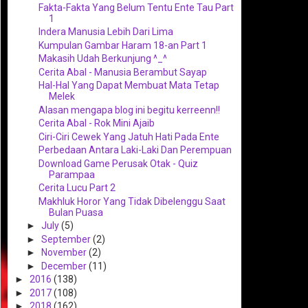
Fakta-Fakta Yang Belum Tentu Ente Tau Part
1
Indera Manusia Lebih Dari Lima
Kumpulan Gambar Haram 18-an Part 1
Makasih Udah Berkunjung ^_^
Cerita Abal - Manusia Berambut Sayap
Hal-Hal Yang Dapat Membuat Mata Tetap
Melek
Alasan mengapa blog ini begitu kerreenn!!
Cerita Abal - Rok Mini Ajaib
Ciri-Ciri Cewek Yang Jatuh Hati Pada Ente
Perbedaan Antara Laki-Laki Dan Perempuan
Download Game Perusak Otak - Quiz
Parampaa
Cerita Lucu Part 2
Makhluk Horor Yang Tidak Dibelenggu Saat
Bulan Puasa
►
July
(5)
►
September
(2)
►
November
(2)
►
December
(11)
►
2016
(138)
►
2017
(108)
►
2018
(162)