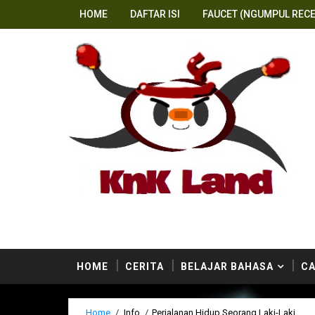
HOME
DAFTAR ISI
FAUCET (NGUMPUL RECE
an bisa menemukan ratusan postingan berbahaya dari
HOME
CERITA
BELAJAR BAHASA
CA
Home
/
Info
/
Perjalanan Hidup Seorang Laki-Laki