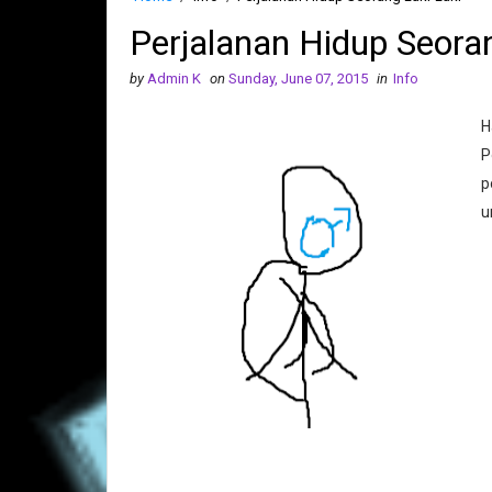
Perjalanan Hidup Seora
by
Admin K
on
Sunday, June 07, 2015
in
Info
H
P
p
u