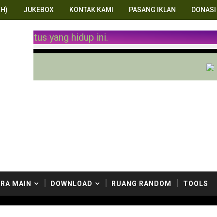
H)
JUKEBOX
KONTAK KAMI
PASANG IKLAN
DONASI
 penulis-penulis kami. Selamat menikmati situs yan
RA MAIN
DOWNLOAD
RUANG RANDOM
TOOLS