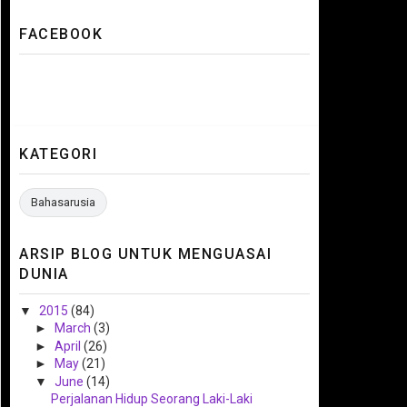
FACEBOOK
KATEGORI
Bahasarusia
ARSIP BLOG UNTUK MENGUASAI
DUNIA
▼
2015
(84)
►
March
(3)
►
April
(26)
►
May
(21)
▼
June
(14)
Perjalanan Hidup Seorang Laki-Laki