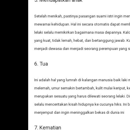
Setelah menikah, pastinya pasangan suami istri ingin m
mewarnai kehidupan. Hal ini secara otomatis dapat mem
lelaki selalu memikirkan bagaimana masa depannya. Kalo 
yang kuat, tidak lemah, hebat, dan bertanggung jawab.
menjadi dewasa dan menjadi seorang perempuan yang san
6. Tua
Ini adalah hal yang lumrah di kalangan manusia baik lak
melemah, umur semakin bertambah, kulit mulai keriput, k
merupakan sesuatu yang harus dilewati seorang lelaki. Di
selalu menceritakan kisah hidupnya ke cucunya hiks. Ini b
menjemput dan ingin meninggalkan bekas di dunia ini
7. Kematian