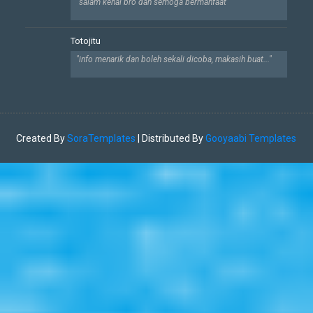
🧔🏾‍♀️
"salam kenal bro dan semoga bermanfaat"
Totojitu
"info menarik dan boleh sekali dicoba, makasih buat..."
Created By
SoraTemplates
| Distributed By
Gooyaabi Templates