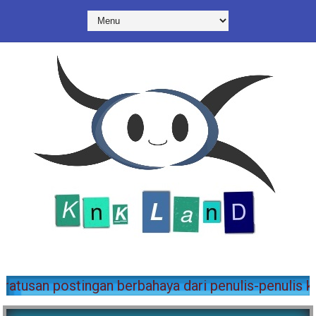
i menguasai dunia bersama kami. Disini kalian bisa