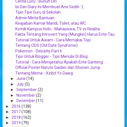
Cerita Lucu - Bunuh Diri
Isi Dari Diary Ini Membuat Ane Sedih :'(
Tipe Tipe Guru di Sekolah
Admin Minta Bantuan
Keajaiban Kamar Mandi, Toilet, atau WC
Komik Kampus Holic - Mahasiswa, TV vs Realita
Fakta Tentang Introvert Yang (Mungkin) Harus Ente Tau
Tutorial Untuk Awam - Cara Memakai Topi
Tentang ODS (Old Date Syndrome)
Pokemon - Delcatty Part II
Tips Untuk Blogger - Tips Menulis Di Blog
Tutorial - Cara Mengetahui Apakah Ente Ganteng
Official Poster Naruto Gaiden dari Shonen Jump
Tentang Meme - Xzibit Yo Dawg
►
June
(14)
►
July
(5)
►
September
(2)
►
November
(2)
►
December
(11)
►
2016
(138)
►
2017
(108)
►
2018
(162)
►
2019
(79)