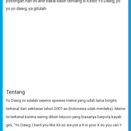
postingan hari ini ane bakal kasih tentang si Xzibit Yo Dawg, yo
yo yo dawg, ya gitulah.
Tentang
Yo Dawg ini adalah sejenis spesies meme yang udah lama bingits
terkenal dari sekitaran tahun 2007-an (Indonesia udah merdeka). Meme
ini terkenal karena sering diberi lelucon yang biasanya berpola kayak
gini, "Yo Dawg, I herd you like Xs so we put a X in your X so you can Y