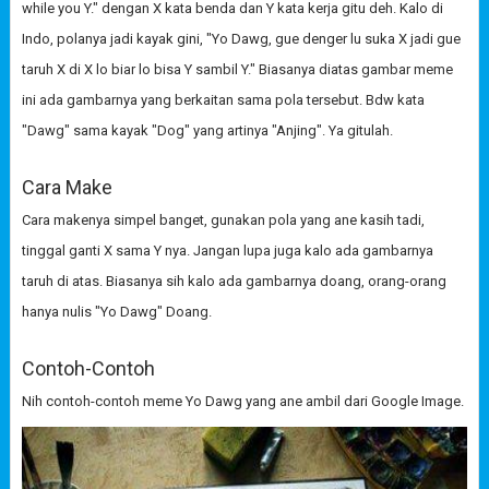
while you Y." dengan X kata benda dan Y kata kerja gitu deh. Kalo di
Indo, polanya jadi kayak gini, "Yo Dawg, gue denger lu suka X jadi gue
taruh X di X lo biar lo bisa Y sambil Y." Biasanya diatas gambar meme
ini ada gambarnya yang berkaitan sama pola tersebut. Bdw kata
"Dawg" sama kayak "Dog" yang artinya "Anjing". Ya gitulah.
Cara Make
Cara makenya simpel banget, gunakan pola yang ane kasih tadi,
tinggal ganti X sama Y nya. Jangan lupa juga kalo ada gambarnya
taruh di atas. Biasanya sih kalo ada gambarnya doang, orang-orang
hanya nulis "Yo Dawg" Doang.
Contoh-Contoh
Nih contoh-contoh meme Yo Dawg yang ane ambil dari Google Image.