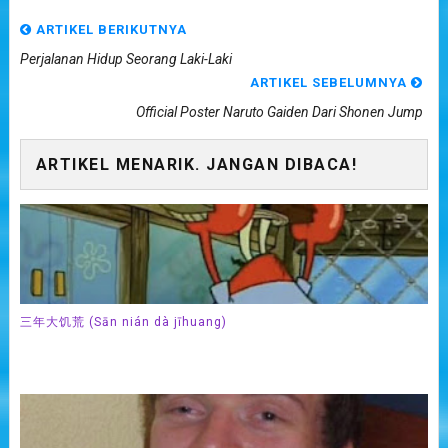
ARTIKEL BERIKUTNYA
Perjalanan Hidup Seorang Laki-Laki
ARTIKEL SEBELUMNYA
Official Poster Naruto Gaiden Dari Shonen Jump
ARTIKEL MENARIK. JANGAN DIBACA!
三年大饥荒 (Sān nián dà jīhuang)