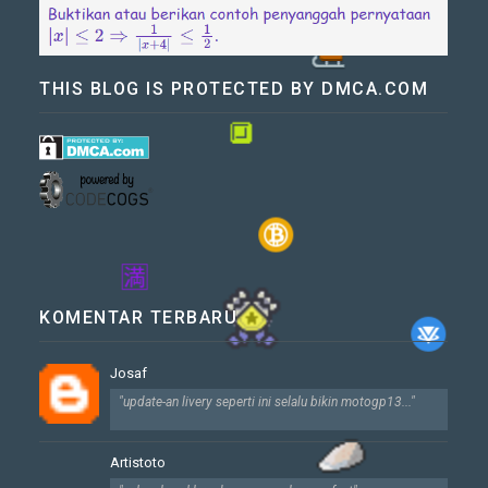
THIS BLOG IS PROTECTED BY DMCA.COM
🔲
KOMENTAR TERBARU
🈵
Josaf
"update-an livery seperti ini selalu bikin motogp13..."
Artistoto