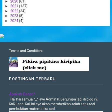
►
2020
(61)
►
2021
(137)
►
2022
(34)
►
2023
(8)
►
2024
(4)
Terms and Conditions
POSTINGAN TERBARU
Apakah Benar?
Hai hai semua ^_^ aye Admin K. Berjumpa lagi di blog ini,
KnK Land. Kali ini aye akan memberikan salah satu soal
pembuktian matematika sed...