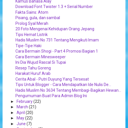
Kamus Bahasa Alay
Download Font Twister 1.3 + Serial Number
Fakta Sains: Atom
Pisang, gula, dan sambal
Prolog Syal Merah
20 Foto Mengenai Kehidupan Orang Jepang
Tips Hemat Listrik
Hadis Muslim No 731 Tentang Mengikuti Imam
Tipe-Tipe Haki
Cara Bermain Shogi - Part 4 Promosi Bagian 1
Cara Bermain Minesweeper
Ini Dia Wujud Rascal Si Tupai
Resep Tahu Goreng
Harakat Huruf Arab
Cerita Abal - Putri Duyung Yang Tersesat
Tips Untuk Blogger - Cara Mendapatkan Ide Nulis De...
Hadis Muslim No 3634 Tentang Membagi-Bagikan Hewan...
Pengumuman Buat Para Admin Blog Ini
►
February
(22)
►
March
(21)
►
April
(20)
►
May
(22)
►
June
(7)