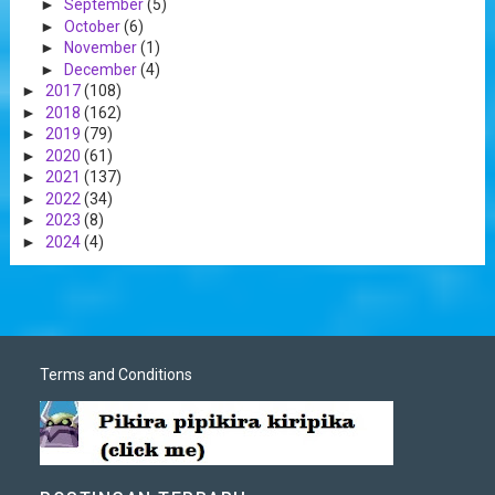
►
September
(5)
►
October
(6)
►
November
(1)
►
December
(4)
►
2017
(108)
►
2018
(162)
►
2019
(79)
►
2020
(61)
►
2021
(137)
►
2022
(34)
►
2023
(8)
►
2024
(4)
Terms and Conditions