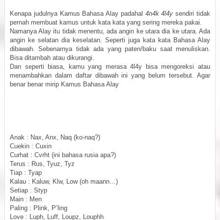
Kenapa judulnya
Kamus Bahasa Alay
padahal
4n4k 4l4y
sendiri tidak
pernah membuat kamus untuk kata kata yang sering mereka pakai.
Namanya Alay itu tidak menentu, ada angin ke utara dia ke utara. Ada
angin ke selatan dia keselatan. Seperti juga kata kata Bahasa Alay
dibawah. Sebenarnya tidak ada yang paten/baku saat menuliskan.
Bisa ditambah atau dikurangi.
Dan seperti biasa, kamu yang merasa 4l4y bisa mengoreksi atau
menambahkan dalam daftar dibawah ini yang belum tersebut. Agar
benar benar mirip Kamus Bahasa Alay
Anak : Nax, Anx, Naq (ko-naq?)
Cuekin : Cuxin
Curhat : Cvrht (ini bahasa rusia apa?)
Terus : Rus, Tyuz, Tyz
Tiap : Tyap
Kalau : Kaluw, Klw, Low (oh maann…)
Setiap : Styp
Main : Men
Paling : Plink, P’ling
Love : Luph, Luff, Loupz, Louphh