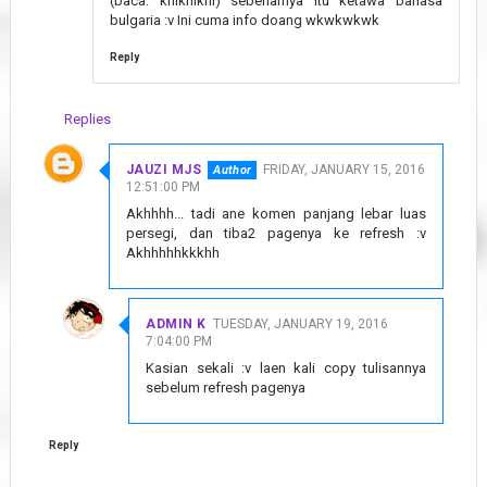
(baca: khikhikhi) sebenarnya itu ketawa bahasa
bulgaria :v Ini cuma info doang wkwkwkwk
Reply
Replies
JAUZI MJS
FRIDAY, JANUARY 15, 2016
12:51:00 PM
Akhhhh... tadi ane komen panjang lebar luas
persegi, dan tiba2 pagenya ke refresh :v
Akhhhhhkkkhh
ADMIN K
TUESDAY, JANUARY 19, 2016
7:04:00 PM
Kasian sekali :v laen kali copy tulisannya
sebelum refresh pagenya
Reply