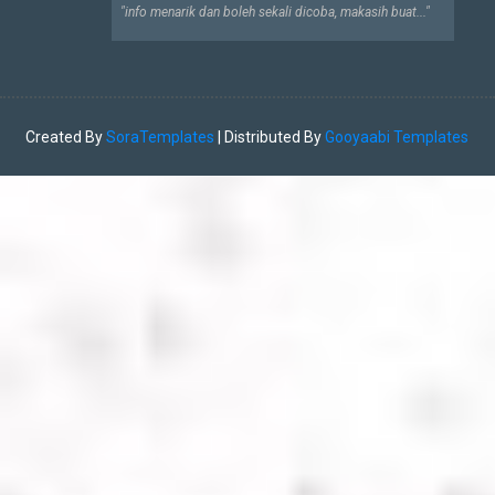
"info menarik dan boleh sekali dicoba, makasih buat..."
Created By
SoraTemplates
| Distributed By
Gooyaabi Templates