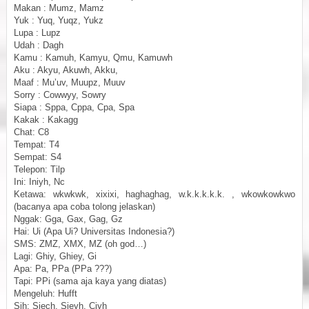
Makan : Mumz, Mamz
Yuk : Yuq, Yuqz, Yukz
Lupa : Lupz
Udah : Dagh
Kamu : Kamuh, Kamyu, Qmu, Kamuwh
Aku : Akyu, Akuwh, Akku,
Maaf : Mu’uv, Muupz, Muuv
Sorry : Cowwyy, Sowry
Siapa : Sppa, Cppa, Cpa, Spa
Kakak : Kakagg
Chat: C8
Tempat: T4
Sempat: S4
Telepon: Tilp
Ini: Iniyh, Nc
Ketawa: wkwkwk, xixixi, haghaghag, w.k.k.k.k.k. , wkowkowkwo
(bacanya apa coba tolong jelaskan)
Nggak: Gga, Gax, Gag, Gz
Hai: Ui (Apa Ui? Universitas Indonesia?)
SMS: ZMZ, XMX, MZ (oh god…)
Lagi: Ghiy, Ghiey, Gi
Apa: Pa, PPa (PPa ???)
Tapi: PPi (sama aja kaya yang diatas)
Mengeluh: Hufft
Sih: Siech, Sieyh, Ciyh