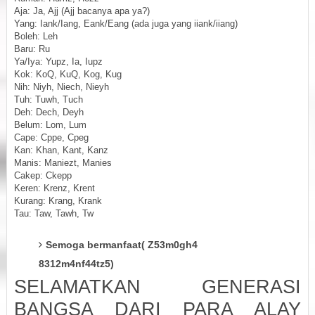
Aja: Ja, Ajj (Ajj bacanya apa ya?)
Yang: Iank/Iang, Eank/Eang (ada juga yang iiank/iiang)
Boleh: Leh
Baru: Ru
Ya/Iya: Yupz, Ia, Iupz
Kok: KoQ, KuQ, Kog, Kug
Nih: Niyh, Niech, Nieyh
Tuh: Tuwh, Tuch
Deh: Dech, Deyh
Belum: Lom, Lum
Cape: Cppe, Cpeg
Kan: Khan, Kant, Kanz
Manis: Maniezt, Manies
Cakep: Ckepp
Keren: Krenz, Krent
Kurang: Krang, Krank
Tau: Taw, Tawh, Tw
Semoga bermanfaat( Z53m0gh4
8312m4nf44tz5)
SELAMATKAN GENERASI
BANGSA DARI PARA ALAY