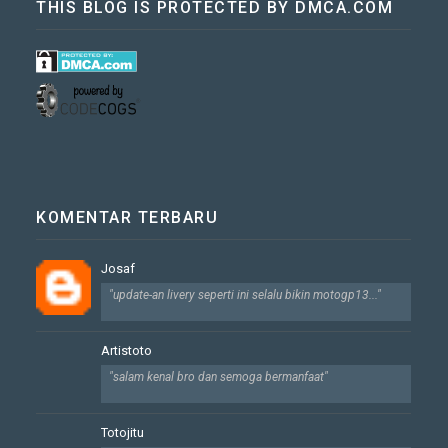
🔟
THIS BLOG IS PROTECTED BY DMCA.COM
KOMENTAR TERBARU
Josaf
"update-an livery seperti ini selalu bikin motogp13..."
Artistoto
"salam kenal bro dan semoga bermanfaat"
Totojitu