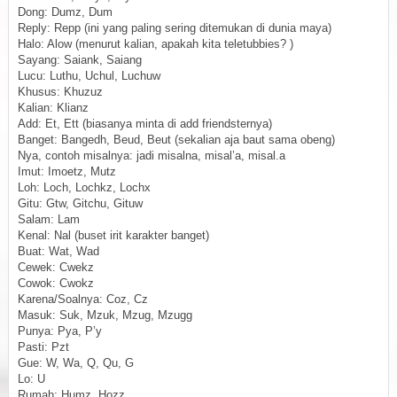
Dong: Dumz, Dum
Reply: Repp (ini yang paling sering ditemukan di dunia maya)
Halo: Alow (menurut kalian, apakah kita teletubbies? )
Sayang: Saiank, Saiang
Lucu: Luthu, Uchul, Luchuw
Khusus: Khuzuz
Kalian: Klianz
Add: Et, Ett (biasanya minta di add friendsternya)
Banget: Bangedh, Beud, Beut (sekalian aja baut sama obeng)
Nya, contoh misalnya: jadi misalna, misal’a, misal.a
Imut: Imoetz, Mutz
Loh: Loch, Lochkz, Lochx
Gitu: Gtw, Gitchu, Gituw
Salam: Lam
Kenal: Nal (buset irit karakter banget)
Buat: Wat, Wad
Cewek: Cwekz
Cowok: Cwokz
Karena/Soalnya: Coz, Cz
Masuk: Suk, Mzuk, Mzug, Mzugg
Punya: Pya, P’y
Pasti: Pzt
Gue: W, Wa, Q, Qu, G
Lo: U
Rumah: Humz, Hozz