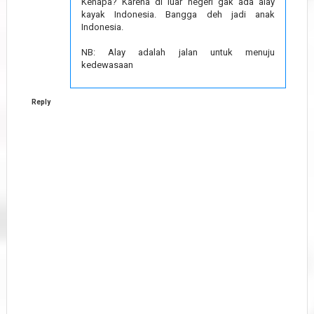
Kenapa? Karena di luar negeri gak ada alay
kayak Indonesia. Bangga deh jadi anak
Indonesia.
NB: Alay adalah jalan untuk menuju
kedewasaan
Reply