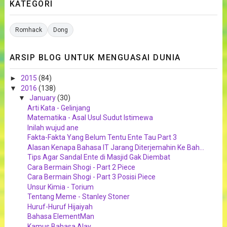
KATEGORI
Romhack
Dong
ARSIP BLOG UNTUK MENGUASAI DUNIA
►
2015
(84)
▼
2016
(138)
▼
January
(30)
Arti Kata - Gelinjang
Matematika - Asal Usul Sudut Istimewa
Inilah wujud ane
Fakta-Fakta Yang Belum Tentu Ente Tau Part 3
Alasan Kenapa Bahasa IT Jarang Diterjemahin Ke Bah...
Tips Agar Sandal Ente di Masjid Gak Diembat
Cara Bermain Shogi - Part 2 Piece
Cara Bermain Shogi - Part 3 Posisi Piece
Unsur Kimia - Torium
Tentang Meme - Stanley Stoner
Huruf-Huruf Hijaiyah
Bahasa ElementMan
Kamus Bahasa Alay