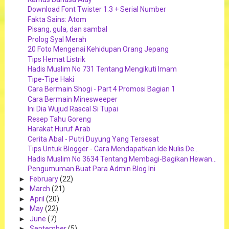
Download Font Twister 1.3 + Serial Number
Fakta Sains: Atom
Pisang, gula, dan sambal
Prolog Syal Merah
20 Foto Mengenai Kehidupan Orang Jepang
Tips Hemat Listrik
Hadis Muslim No 731 Tentang Mengikuti Imam
Tipe-Tipe Haki
Cara Bermain Shogi - Part 4 Promosi Bagian 1
Cara Bermain Minesweeper
Ini Dia Wujud Rascal Si Tupai
Resep Tahu Goreng
Harakat Huruf Arab
Cerita Abal - Putri Duyung Yang Tersesat
Tips Untuk Blogger - Cara Mendapatkan Ide Nulis De...
Hadis Muslim No 3634 Tentang Membagi-Bagikan Hewan...
Pengumuman Buat Para Admin Blog Ini
►
February
(22)
►
March
(21)
►
April
(20)
►
May
(22)
►
June
(7)
►
September
(5)