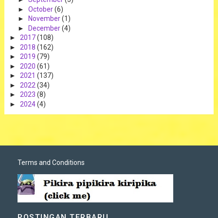
►
October
(6)
►
November
(1)
►
December
(4)
►
2017
(108)
►
2018
(162)
►
2019
(79)
►
2020
(61)
►
2021
(137)
►
2022
(34)
►
2023
(8)
►
2024
(4)
Terms and Conditions
POSTINGAN TERBARU