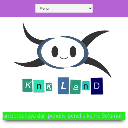
mukan ratusan postingan berbahaya dari penulis-pen