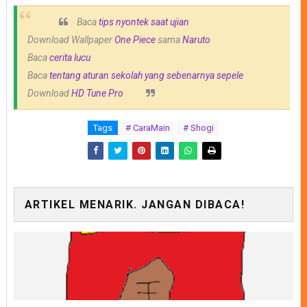
Baca
tips nyontek saat ujian
Download Wallpaper
One Piece
sama
Naruto
Baca
cerita lucu
Baca
tentang aturan sekolah yang sebenarnya sepele
Download
HD Tune Pro
Tags
# CaraMain
# Shogi
ARTIKEL MENARIK. JANGAN DIBACA!