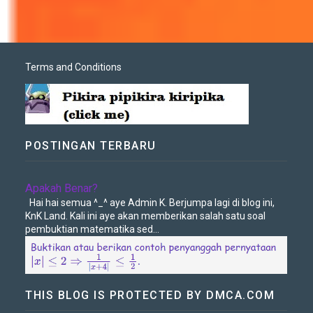
Terms and Conditions
POSTINGAN TERBARU
Apakah Benar?
Hai hai semua ^_^ aye Admin K. Berjumpa lagi di blog ini,
KnK Land. Kali ini aye akan memberikan salah satu soal
pembuktian matematika sed...
THIS BLOG IS PROTECTED BY DMCA.COM