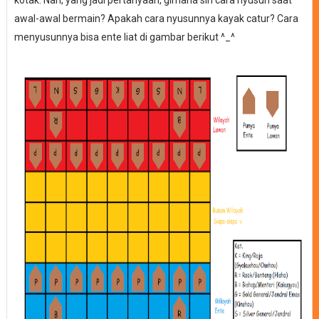
kotak. Nah, yang jadi pertanyaan, gimana sih cara nyusun saat
awal-awal bermain? Apakah cara nyusunnya kayak catur? Cara
menyusunnya bisa ente liat di gambar berikut ^_^