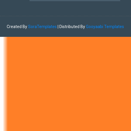
Created By
SoraTemplates
| Distributed By
Gooyaabi Templates