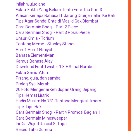
Inilah wujud ane
Fakta-Fakta Yang Belum Tentu Ente Tau Part 3
Alasan Kenapa Bahasa IT Jarang Diterjemahin Ke Bah...
Tips Agar Sandal Ente di Masjid Gak Diembat
Cara Bermain Shogi - Part 2 Piece
Cara Bermain Shogi - Part 3 Posisi Piece
Unsur Kimia - Torium
Tentang Meme - Stanley Stoner
Huruf-Huruf Hijaiyah
Bahasa ElementMan
Kamus Bahasa Alay
Download Font Twister 1.3 + Serial Number
Fakta Sains: Atom
Pisang, gula, dan sambal
Prolog Syal Merah
20 Foto Mengenai Kehidupan Orang Jepang
Tips Hemat Listrik
Hadis Muslim No 731 Tentang Mengikuti Imam
Tipe-Tipe Haki
Cara Bermain Shogi - Part 4 Promosi Bagian 1
Cara Bermain Minesweeper
Ini Dia Wujud Rascal Si Tupai
Resep Tahu Goreng