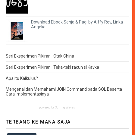
Download Ebook Senja & Pagi by Alffy Rev, Linka
Angelia
Seri Eksperimen Pikiran : Otak China
Seri Eksperimen Pikiran : Teka-teki racun si Kavka
Apa Itu Kalkulus?
Mengenal dan Memahami JOIN Command pada SQL Beserta
Cara Implementasinya
powered by
Surfing Waves
TERBANG KE MANA SAJA