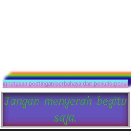
Disini kalian bisa menemukan ratusan postingan ber
Jangan menyerah begitu
saja.