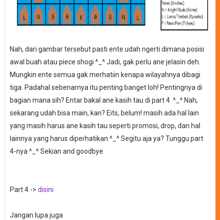
Nah, dari gambar tersebut pasti ente udah ngerti dimana posisi
awal buah atau piece shogi ^_^ Jadi, gak perlu ane jelasin deh.
Mungkin ente semua gak merhatiin kenapa wilayahnya dibagi
tiga. Padahal sebenarnya itu penting banget loh! Pentingnya di
bagian mana sih? Entar bakal ane kasih tau di part 4 ^_^ Nah,
sekarang udah bisa main, kan? Eits, belum! masih ada hal lain
yang masih harus ane kasih tau seperti promosi, drop, dan hal
lainnya yang harus diperhatikan ^_^ Segitu aja ya? Tunggu part
4-nya ^_^ Sekian and goodbye
Part 4 ->
disini
Jangan lupa juga