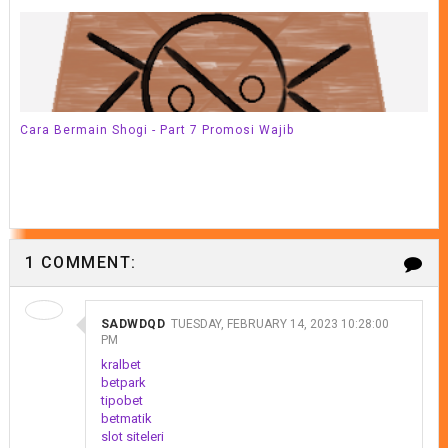
Cara Bermain Shogi - Part 7 Promosi Wajib
1 COMMENT:
SADWDQD
TUESDAY, FEBRUARY 14, 2023 10:28:00
PM
kralbet
betpark
tipobet
betmatik
slot siteleri