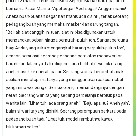
pukul 12 malam. Terletak di Kota Sephyr, Mana Utara, pasar ini
bernama Pasar Marina. "Apel segar! Apel segar! Anggur manis!
Aneka buah-buahan segar nan manis ada disini!", teriak seorang
pedagang buah yang memakai masker dan sarung tangan.
"Belilah alat canggih ini tuan, alat ini bisa digunakan untuk
mengangkat beban hingga berpuluh-puluh ton. Sangat berguna
bagi Anda yang suka mengangkat barang berpuluh-puluh ton",
dengan persuasif seorang pedagang peralatan menawarkan
barang andalannya. Lalu, diujung sana terlihat sesosok orang
aneh masuk ke daerah pasar. Seorang wanita berambut acak-
acakan menutupi matanya yang menggunakan pakaian jubah
yang mirip vas bunga. Semua orang memandanginya dengan
heran. Seorang wanita yang sedang berbelanja berbisik pada
wanita lain, "Lihat tuh, ada orang aneh.". "Baju apa itu? Aneh yah",
balas si wanita yang dibisiki. Seorang perempuan berkata pada
pedagang buah tadi, "Lihat tuh, model rambutnya kayak
hikikomori no lep."