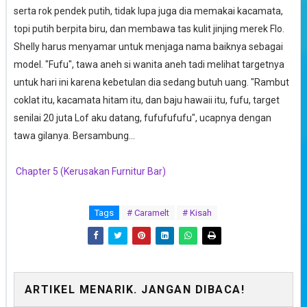
serta rok pendek putih, tidak lupa juga dia memakai kacamata,
topi putih berpita biru, dan membawa tas kulit jinjing merek Flo.
Shelly harus menyamar untuk menjaga nama baiknya sebagai
model. "Fufu", tawa aneh si wanita aneh tadi melihat targetnya
untuk hari ini karena kebetulan dia sedang butuh uang. "Rambut
coklat itu, kacamata hitam itu, dan baju hawaii itu, fufu, target
senilai 20 juta Lof aku datang, fufufufufu", ucapnya dengan
tawa gilanya. Bersambung...
Chapter 5 (Kerusakan Furnitur Bar)
Tags
# Caramelt
# Kisah
ARTIKEL MENARIK. JANGAN DIBACA!