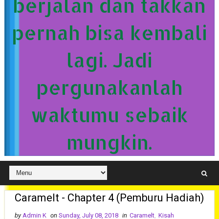
berjalan dan takkan
pernah bisa kembali
lagi. Jadi
pergunakanlah
waktumu sebaik
mungkin.
Caramelt - Chapter 4 (Pemburu Hadiah)
by
Admin K
on
Sunday, July 08, 2018
in
Caramelt
,
Kisah