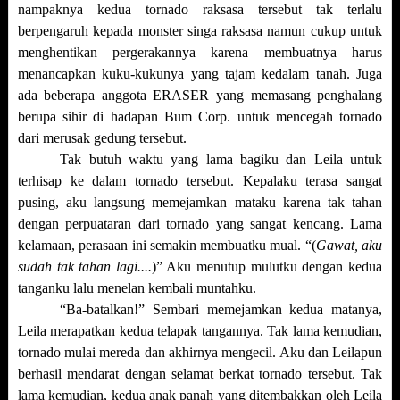
nampaknya kedua tornado raksasa tersebut tak terlalu
berpengaruh kepada monster singa raksasa namun cukup untuk
menghentikan pergerakannya karena membuatnya harus
menancapkan kuku-kukunya yang tajam kedalam tanah. Juga
ada beberapa anggota ERASER yang memasang penghalang
berupa sihir di hadapan Bum Corp. untuk mencegah tornado
dari merusak gedung tersebut.
Tak butuh waktu yang lama bagiku dan Leila untuk
terhisap ke dalam tornado tersebut. Kepalaku terasa sangat
pusing, aku langsung memejamkan mataku karena tak tahan
dengan perpuataran dari tornado yang sangat kencang. Lama
kelamaan, perasaan ini semakin membuatku mual. “(
Gawat, aku
sudah tak tahan lagi....
)” Aku menutup mulutku dengan kedua
tanganku lalu menelan kembali muntahku.
“Ba-batalkan!” Sembari memejamkan kedua matanya,
Leila merapatkan kedua telapak tangannya. Tak lama kemudian,
tornado mulai mereda dan akhirnya mengecil. Aku dan Leilapun
berhasil mendarat dengan selamat berkat tornado tersebut. Tak
lama kemudian, kedua anak panah yang ditembakkan oleh Leila