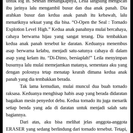
untuk log in. Setelah menangkapnya, Leila langsung mengscan
ibu jarinya lalu mengambil busur dan dua anak panah. Dia
arahkan busur dan kedua anak panah itu kebawah, lalu
menariknya sekuat yang dia bisa. “O-Open the Seal : Tornado
Explotion Level High.” Kedua anak panahnya mulai bercahaya,
cahaya berwarna hijau yang sangat terang. Dia tembakkan
kedua anak panah tersebut ke daratan. Keduanya menembus
asap berwarna kelabu, menjadi satu-satunya cahaya di dalam
asap yang kelam itu. “Di-Dimo, bersiaplah!” Leila menyimpan
busurnya lalu mulai memejamkan matanya, sementara aku yang
dengan polosnya tetap menatap kearah dimana kedua anak
panah yang dia tembakkan berada.
Tak lama kemudian, mulai muncul dua buah tornado
raksasa. Keduanya menghisap habis asap yang berada didaratan
bagaikan mesin penyedot debu. Kedua tornado itu juga menarik
setiap benda yang ada di daratan untuk menjadi salah satu
bagiannya.
Dari atas, aku bisa melihat jelas anggota-anggota
ERASER yang sedang berlindung dari tornado tersebut. Tetapi,