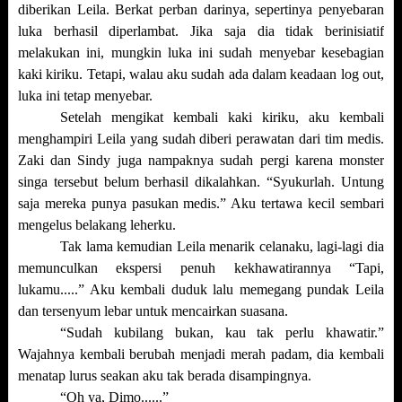
diberikan Leila. Berkat perban darinya, sepertinya penyebaran
luka berhasil diperlambat. Jika saja dia tidak berinisiatif
melakukan ini, mungkin luka ini sudah menyebar kesebagian
kaki kiriku. Tetapi, walau aku sudah ada dalam keadaan log out,
luka ini tetap menyebar.
Setelah mengikat kembali kaki kiriku, aku kembali
menghampiri Leila yang sudah diberi perawatan dari tim medis.
Zaki dan Sindy juga nampaknya sudah pergi karena monster
singa tersebut belum berhasil dikalahkan. “Syukurlah. Untung
saja mereka punya pasukan medis.” Aku tertawa kecil sembari
mengelus belakang leherku.
Tak lama kemudian Leila menarik celanaku, lagi-lagi dia
memunculkan ekspersi penuh kekhawatirannya “Tapi,
lukamu.....” Aku kembali duduk lalu memegang pundak Leila
dan tersenyum lebar untuk mencairkan suasana.
“Sudah kubilang bukan, kau tak perlu khawatir.”
Wajahnya kembali berubah menjadi merah padam, dia kembali
menatap lurus seakan aku tak berada disampingnya.
“Oh ya, Dimo......”