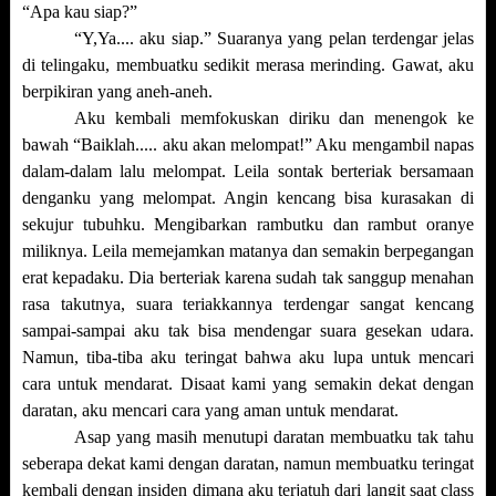
“Apa kau siap?”
“Y,Ya.... aku siap.” Suaranya yang pelan terdengar jelas
di telingaku, membuatku sedikit merasa merinding. Gawat, aku
berpikiran yang aneh-aneh.
Aku kembali memfokuskan diriku dan menengok ke
bawah “Baiklah..... aku akan melompat!” Aku mengambil napas
dalam-dalam lalu melompat. Leila sontak berteriak bersamaan
denganku yang melompat. Angin kencang bisa kurasakan di
sekujur tubuhku. Mengibarkan rambutku dan rambut oranye
miliknya. Leila memejamkan matanya dan semakin berpegangan
erat kepadaku. Dia berteriak karena sudah tak sanggup menahan
rasa takutnya, suara teriakkannya terdengar sangat kencang
sampai-sampai aku tak bisa mendengar suara gesekan udara.
Namun, tiba-tiba aku teringat bahwa aku lupa untuk mencari
cara untuk mendarat. Disaat kami yang semakin dekat dengan
daratan, aku mencari cara yang aman untuk mendarat.
Asap yang masih menutupi daratan membuatku tak tahu
seberapa dekat kami dengan daratan, namun membuatku teringat
kembali dengan insiden dimana aku terjatuh dari langit saat class