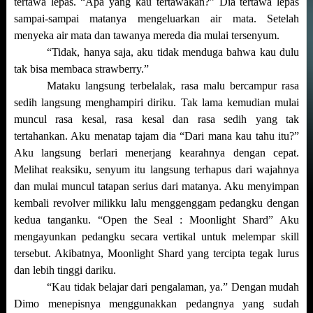
tertawa lepas. “Apa yang kau tertawakan?” Dia tertawa lepas
sampai-sampai matanya mengeluarkan air mata. Setelah
menyeka air mata dan tawanya mereda dia mulai tersenyum.
“Tidak, hanya saja, aku tidak menduga bahwa kau dulu
tak bisa membaca strawberry.”
Mataku langsung terbelalak, rasa malu bercampur rasa
sedih langsung menghampiri diriku. Tak lama kemudian mulai
muncul rasa kesal, rasa kesal dan rasa sedih yang tak
tertahankan. Aku menatap tajam dia “Dari mana kau tahu itu?”
Aku langsung berlari menerjang kearahnya dengan cepat.
Melihat reaksiku, senyum itu langsung terhapus dari wajahnya
dan mulai muncul tatapan serius dari matanya. Aku menyimpan
kembali revolver milikku lalu menggenggam pedangku dengan
kedua tanganku. “Open the Seal : Moonlight Shard” Aku
mengayunkan pedangku secara vertikal untuk melempar skill
tersebut. Akibatnya, Moonlight Shard yang tercipta tegak lurus
dan lebih tinggi dariku.
“Kau tidak belajar dari pengalaman, ya.” Dengan mudah
Dimo menepisnya menggunakkan pedangnya yang sudah