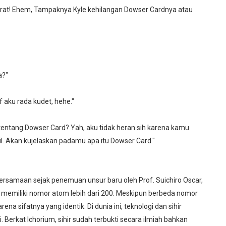
 berat! Ehem, Tampaknya Kyle kehilangan Dowser Cardnya atau
a?"
f aku rada kudet, hehe."
tentang Dowser Card? Yah, aku tidak heran sih karena kamu
. Akan kujelaskan padamu apa itu Dowser Card."
 bersamaan sejak penemuan unsur baru oleh Prof. Suichiro Oscar,
g memiliki nomor atom lebih dari 200. Meskipun berbeda nomor
a sifatnya yang identik. Di dunia ini, teknologi dan sihir
Berkat Ichorium, sihir sudah terbukti secara ilmiah bahkan