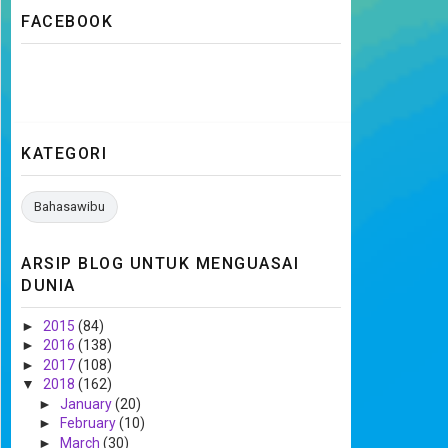
FACEBOOK
KATEGORI
Bahasawibu
ARSIP BLOG UNTUK MENGUASAI
DUNIA
►
2015
(84)
►
2016
(138)
►
2017
(108)
▼
2018
(162)
►
January
(20)
►
February
(10)
►
March
(30)