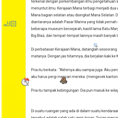
terkenal dengan perkembangan ilmu pengetahuan seh
menuntut ilmu. Kerajaan Mana terbagi menjadi dua 
Mana bagian selatan atau disingkat Mana Selatan. Di 
diantaranya adalah Pasar Marina yang tidak pernah
beberapa museum bersejarah, kastil lama Ratu Mary
Big Blaz, dan tempat-tempat lainnya masih banyak l
🦶🏻
Di perbatasan Kerajaan Mana, datanglah seseorang e
matanya. Dengan jas hitamnya, dia berjalan kaki ke
Pria itu berkata : "Akhirnya aku sampai juga. Aku pe
aku harus pergi mencari mereka. (mengecek kantong 
Pria itu tampak kebingungan. Dia pun masuk ke wila
Di suatu ruangan yang ada di dalam suatu kendaraa
tersebut adalah salah satu jenis trojan. Trojan mer