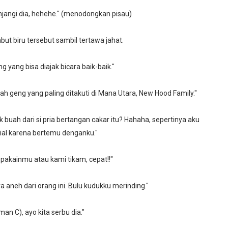
anjangi dia, hehehe." (menodongkan pisau)
t biru tersebut sambil tertawa jahat.
g yang bisa diajak bicara baik-baik."
 geng yang paling ditakuti di Mana Utara, New Hood Family."
k buah dari si pria bertangan cakar itu? Hahaha, sepertinya aku
ial karena bertemu denganku."
pakainmu atau kami tikam, cepat!!"
aneh dari orang ini. Bulu kudukku merinding."
an C), ayo kita serbu dia."