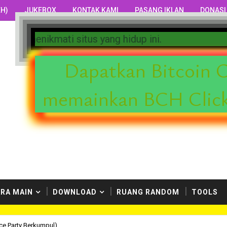
H)
JUKEBOX
KONTAK KAMI
PASANG IKLAN
DONASI
erbahaya dari penulis-penulis kami. Selamat menikm
Dapatkan Bitcoin C
memainkan BCH Click
RA MAIN
DOWNLOAD
RUANG RANDOM
TOOLS
ice Party Berkumpul)