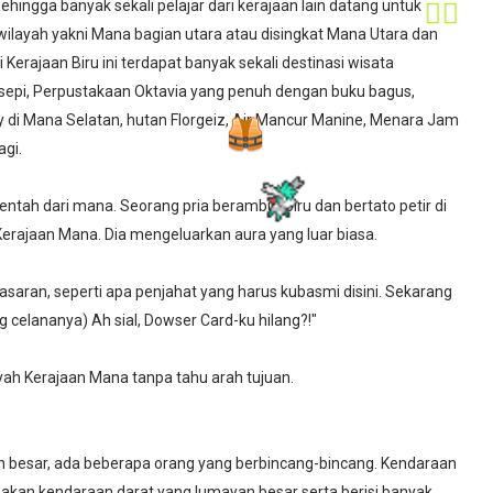
ingga banyak sekali pelajar dari kerajaan lain datang untuk
wilayah yakni Mana bagian utara atau disingkat Mana Utara dan
🏄🏼
Kerajaan Biru ini terdapat banyak sekali destinasi wisata
 sepi, Perpustakaan Oktavia yang penuh dengan buku bagus,
 di Mana Selatan, hutan Florgeiz, Air Mancur Manine, Menara Jam
agi.
ntah dari mana. Seorang pria berambut biru dan bertato petir di
 Kerajaan Mana. Dia mengeluarkan aura yang luar biasa.
nasaran, seperti apa penjahat yang harus kubasmi disini. Sekarang
celananya) Ah sial, Dowser Card-ku hilang?!"
yah Kerajaan Mana tanpa tahu arah tujuan.
n besar, ada beberapa orang yang berbincang-bincang. Kendaraan
upakan kendaraan darat yang lumayan besar serta berisi banyak