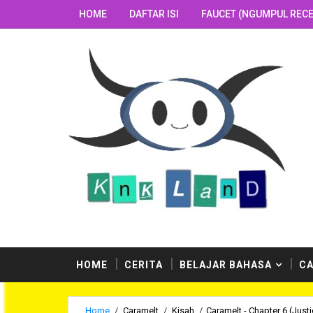
HOME
DAFTAR ISI
FAUCET (NGUMPUL RECE
i. Disini kalian bisa menemukan ratusan postingan b
HOME
CERITA
BELAJAR BAHASA
CA
Home
/
Caramelt
/
Kisah
/
Caramelt - Chapter 6 (Just