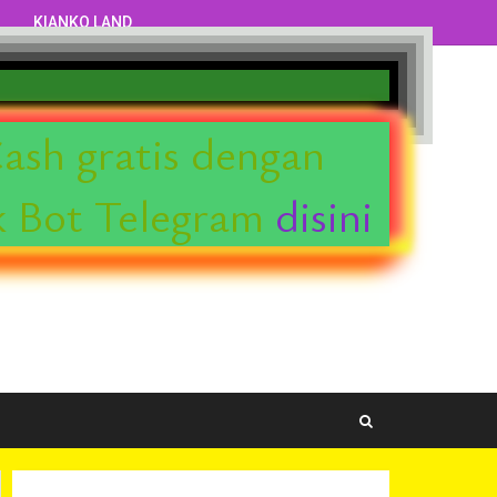
KIANKO LAND
ati situs yang hidup ini.
ash gratis dengan
 Bot Telegram
disini