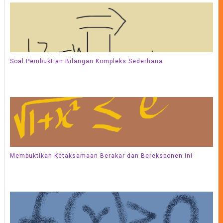
Soal Pembuktian Bilangan Kompleks Sederhana
Membuktikan Ketaksamaan Berakar dan Bereksponen Ini