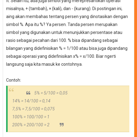
π
. Selain itu, ada juga simbol yang merepresantikan operasi
misalnya, + (tambah),
× (kali)
, dan - (kurang). Di postingan ini,
aing akan membahas tentang persen yang dinotasikan dengan
simbol %. Apa itu %? Ya persen. Tanda persen merupakan
simbol yang digunakan untuk menunjukkan persentase atau
rasio sebagai pecahan dari 100. % bisa dipandang sebagai
bilangan yang didefinisikan % = 1/100 atau bisa juga dipandang
sebagai operasi yang didefinisikan x% = x/100. Biar ngerti
langsung saja kita masuk ke contohnya.
Contoh:
5% = 5/100 = 0,05
14% = 14/100 = 0,14
7,5% = 7,5/100 = 0,075
100% = 100/100 = 1
200% = 200/100 = 2