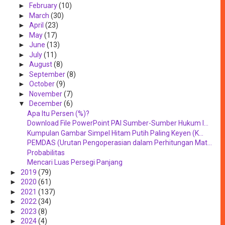
►
February
(10)
►
March
(30)
►
April
(23)
►
May
(17)
►
June
(13)
►
July
(11)
►
August
(8)
►
September
(8)
►
October
(9)
►
November
(7)
▼
December
(6)
Apa Itu Persen (%)?
Download File PowerPoint PAI Sumber-Sumber Hukum I...
Kumpulan Gambar Simpel Hitam Putih Paling Keyen (K...
PEMDAS (Urutan Pengoperasian dalam Perhitungan Mat...
Probabilitas
Mencari Luas Persegi Panjang
►
2019
(79)
►
2020
(61)
►
2021
(137)
►
2022
(34)
►
2023
(8)
►
2024
(4)