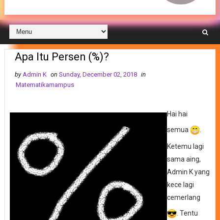
Apa Itu Persen (%)?
by
Admin K
on
Sunday, December 02, 2018
in
Matematikamampus
Hai hai
semua
.
Ketemu lagi
sama aing,
Admin K yang
kece lagi
cemerlang
. Tentu