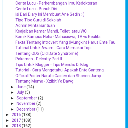
Cerita Lucu - Perkembangan Ilmu Kedokteran
Cerita Lucu - Bunuh Diri
Isi Dari Diary Ini Membuat Ane Sedih :'(
Tipe Tipe Guru di Sekolah
Admin Minta Bantuan
Keajaiban Kamar Mandi, Toilet, atau WC
Komik Kampus Holic - Mahasiswa, TV vs Realita
Fakta Tentang Introvert Yang (Mungkin) Harus Ente Tau
Tutorial Untuk Awam - Cara Memakai Topi
Tentang ODS (Old Date Syndrome)
Pokemon - Delcatty Part II
Tips Untuk Blogger - Tips Menulis Di Blog
Tutorial - Cara Mengetahui Apakah Ente Ganteng
Official Poster Naruto Gaiden dari Shonen Jump
Tentang Meme - Xzibit Yo Dawg
►
June
(14)
►
July
(5)
►
September
(2)
►
November
(2)
►
December
(11)
►
2016
(138)
►
2017
(108)
►
2018
(162)