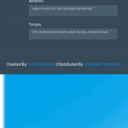
Artistoto
"salam kenal bro dan semoga bermanfaat"
Totojitu
"info menarik dan boleh sekali dicoba, makasih buat..."
Created By
SoraTemplates
| Distributed By
Gooyaabi Templates