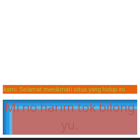
i penulis-penulis kami. Selamat menikmati situs ya
Mi no harim tok bilong
yu.