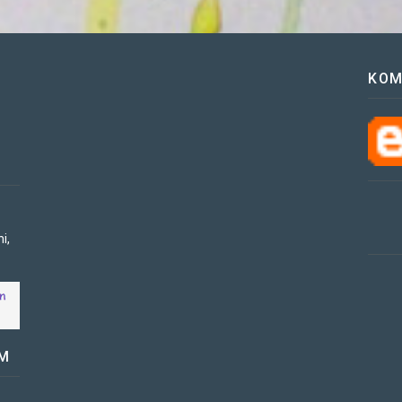
KOM
i,
OM