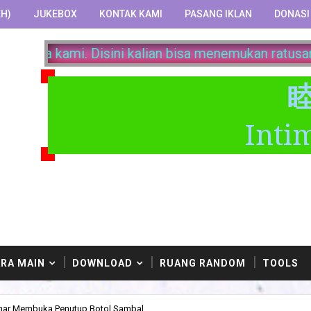
H)
JUKEBOX
KONTAK KAMI
PASANG IKLAN
DONASI
Selamat datang di KnK Land. Mar
Inti
RA MAIN
DOWNLOAD
RUANG RANDOM
TOOLS
nar Membuka Penutup Botol Sambal