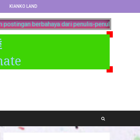
KIANKO LAND
i menguasai dunia bersama kami. Disini kalian bisa
睦
mate