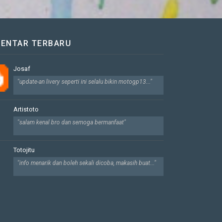
ENTAR TERBARU
Josaf
"update-an livery seperti ini selalu bikin motogp13..."
Artistoto
"salam kenal bro dan semoga bermanfaat"
Totojitu
"info menarik dan boleh sekali dicoba, makasih buat..."