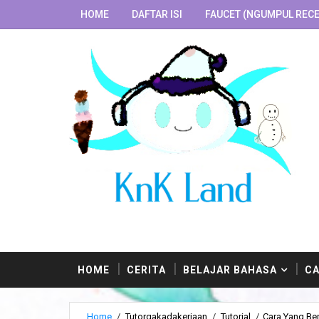
HOME
DAFTAR ISI
FAUCET (NGUMPUL RECE
HOME
CERITA
BELAJAR BAHASA
CA
Home
/
Tutorgakadakerjaan
/
Tutorial
/
Cara Yang Be