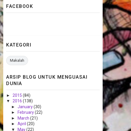
FACEBOOK
KATEGORI
Makalah
ARSIP BLOG UNTUK MENGUASAI
DUNIA
►
2015
(84)
▼
2016
(138)
►
January
(30)
►
February
(22)
►
March
(21)
►
April
(20)
▼
May
(22)