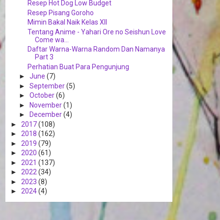
Resep Hot Dog Low Budget
Resep Pisang Goroho
Mimin Bakal Naik Kelas XII
Tentang Anime - Yahari Ore no Seishun Love
Come wa...
Daftar Warna-Warna Random Dan Namanya
Part 3
Perhatian Buat Para Pengunjung
►
June
(7)
►
September
(5)
►
October
(6)
►
November
(1)
►
December
(4)
►
2017
(108)
►
2018
(162)
►
2019
(79)
►
2020
(61)
►
2021
(137)
►
2022
(34)
►
2023
(8)
►
2024
(4)