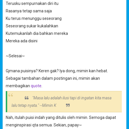
Terusku sempurnakan diri itu
Rasanya tetap sama saja
Ku terus menunggu seseorang
Seseorang sukar kukalahkan
Kutemukanlah dia bahkan mereka
Mereka ada disini
~Selesai~
Gjmana puisinya? Keren gak? Iya dong, mimin kan hebat.
Sebagai tambahan dalam postingan ini, mimin akan
membagikan
quote
.
"Masa lalu adalah ilusi tapi di ingatan kita masa
lalu tetap nyata." --Mimin K
Nah, itulah puisi indah yang ditulis oleh mimin. Semoga dapat
menginspirasi qta semua. Sekian, papay~