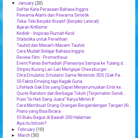
▼
January
(20)
Daftar Kata Perasaan Bahasa Inggris
Pewarna Alami dan Pewarna Sintetik
Teka-Teki Berpikir Kreatif (Berpikir Lateral)
Ajaran KnKisme
Kedidir - Inspirasi Rumah Kecil
Statistika untuk Penelitian
Tauhid dan Macam-Macam Tauhid
Cara Mudah Belajar Bahasa Inggris
Review Film - Prometheus
Event Panas Berhadiah (Panasnya Sampai ke Tulang d...
Stripes Kucing Lari-Lari Mengejar Cheezburger
Citra Emulator, Emulator Game Nintendo 3DS (Gak Pa...
50 Fakta Emejing tapi Kagak Guna
LifeHack Gak Etis yang Dapat Menjerumuskan Ente ke...
Quote Random dari Berbagai Tokoh (Terjemahin Sendi...
Puisi "Isi Hati Sang Juara" Karya Mimin K
Cara Membuat Orang-Orangan Bergandengan Tangan (Ki...
Piano yang Bisa Bicara
55 Buku Bagus di Bawah 200 Halaman
Apa itu bitcoin?
►
February
(10)
►
March
(30)