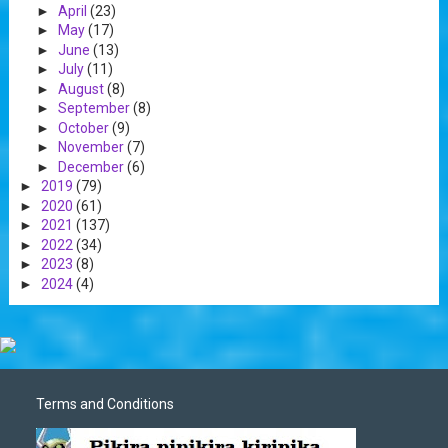
►
April
(23)
►
May
(17)
►
June
(13)
►
July
(11)
►
August
(8)
►
September
(8)
►
October
(9)
►
November
(7)
►
December
(6)
►
2019
(79)
►
2020
(61)
►
2021
(137)
►
2022
(34)
►
2023
(8)
►
2024
(4)
Terms and Conditions