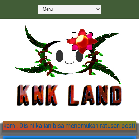
ang di KnK Land. Mari menguasai dunia bersama kami