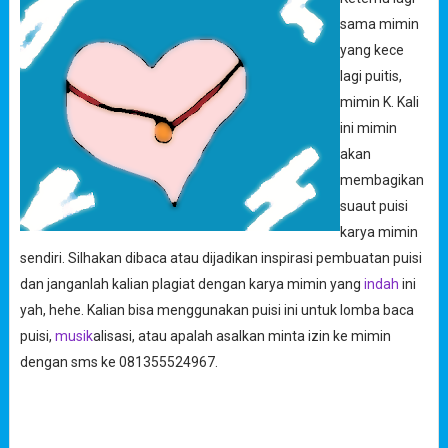
sama mimin
yang kece
lagi puitis,
mimin K. Kali
ini mimin
akan
membagikan
suaut puisi
karya mimin
sendiri. Silhakan dibaca atau dijadikan inspirasi pembuatan puisi
dan janganlah kalian plagiat dengan karya mimin yang
indah
ini
yah, hehe. Kalian bisa menggunakan puisi ini untuk lomba baca
puisi,
musik
alisasi, atau apalah asalkan minta izin ke mimin
dengan sms ke 081355524967.